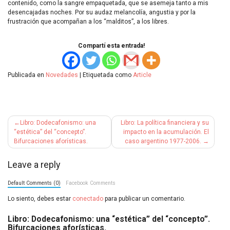
contenido, como la sangre empaquetada, que se asemeja tanto a mis
desencajadas noches. Por su audaz melancolía, angustia y por la
frustración que acompañan a los “malditos”, a los libres.
Compartí esta entrada!
Publicada en
Novedades
|
Etiquetada como
Article
Navegación
Libro: Dodecafonismo: una
Libro: La política financiera y su
de
“estética” del “concepto”.
impacto en la acumulación. El
Bifurcaciones aforísticas.
caso argentino 1977-2006.
entradas
Leave a reply
Default Comments (0)
Facebook Comments
Lo siento, debes estar
conectado
para publicar un comentario.
Libro: Dodecafonismo: una “estética” del “concepto”.
Bifurcaciones aforísticas.