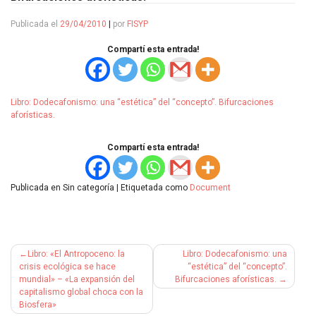
Publicada el
29/04/2010
|
por
FISYP
Compartí esta entrada!
Libro: Dodecafonismo: una “estética” del “concepto”. Bifurcaciones
aforísticas.
Compartí esta entrada!
Publicada en Sin categoría
|
Etiquetada como
Document
Navegación
Libro: «El Antropoceno: la
Libro: Dodecafonismo: una
de
crisis ecológica se hace
“estética” del “concepto”.
mundial» – «La expansión del
Bifurcaciones aforísticas.
entradas
capitalismo global choca con la
Biosfera»