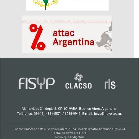
Montevideo 31, depto 3. CP 1019ABA. Buenos Aires, Argentina.
Teléfonos: (54-11) 4381-5574 / 6088-9949. E-mail: fisyp@fisyp.org.ar.
Los contenidos de este sitio web están bajo una
Licencia Creative Commons By-Nc-Nd
.
Hecho en Software Libre.
Tecnología:
CódigoSur
.