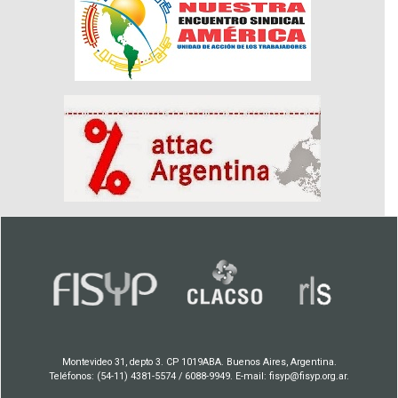
Montevideo 31, depto 3. CP 1019ABA. Buenos Aires, Argentina.
Teléfonos: (54-11) 4381-5574 / 6088-9949. E-mail: fisyp@fisyp.org.ar.