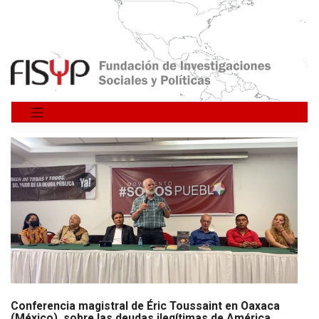
Saltar
al
contenido
Conferencia magistral de Éric Toussaint en Oaxaca
(México), sobre las deudas ilegítimas de América