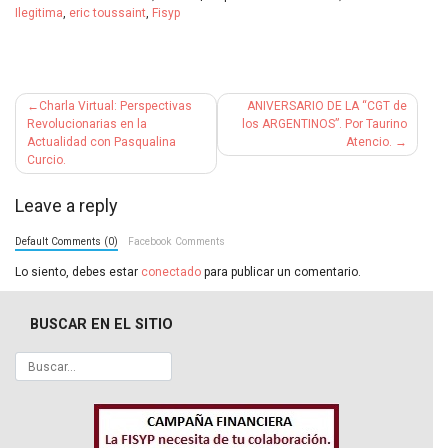
Ilegitima
,
eric toussaint
,
Fisyp
Navegación
Charla Virtual: Perspectivas
ANIVERSARIO DE LA “CGT de
de
Revolucionarias en la
los ARGENTINOS”. Por Taurino
Actualidad con Pasqualina
Atencio.
entradas
Curcio.
Leave a reply
Default Comments (0)
Facebook Comments
Lo siento, debes estar
conectado
para publicar un comentario.
BUSCAR EN EL SITIO