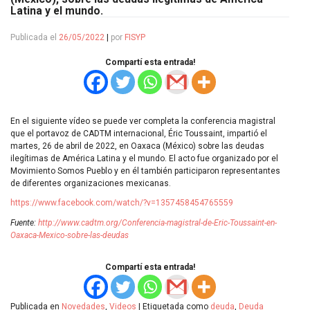
Latina y el mundo.
Publicada el
26/05/2022
|
por
FISYP
Compartí esta entrada!
En el siguiente vídeo se puede ver completa la conferencia magistral
que el portavoz de CADTM internacional, Éric Toussaint, impartió el
martes, 26 de abril de 2022, en Oaxaca (México) sobre las deudas
ilegítimas de América Latina y el mundo. El acto fue organizado por el
Movimiento Somos Pueblo y en él también participaron representantes
de diferentes organizaciones mexicanas.
https://www.facebook.com/watch/?v=1357458454765559
Fuente:
http://www.cadtm.org/Conferencia-magistral-de-Eric-Toussaint-en-
Oaxaca-Mexico-sobre-las-deudas
Compartí esta entrada!
Publicada en
Novedades
,
Videos
|
Etiquetada como
deuda
,
Deuda