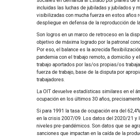
sociales en demanda al Estado por planes de ing
incluidas las luchas de jubiladas y jubilados y 
visibilizadas con mucha fuerza en estos años r
despliegue en defensa de la reproducción de la
Son logros en un marco de retroceso en la disputa
objetivo de máxima logrado por la patronal conce
Por eso, el balance es la acrecida flexibilizac
pandemia con el trabajo remoto, a domicilio y e
trabajo aportados por las/os propias/os trabaj
fuerza de trabajo, base de la disputa por apropi
trabajadores.
La OIT devuelve estadísticas similares en el ám
ocupación en los últimos 30 años, precisamente 
Si para 1991 la tasa de ocupación era del 62,4%,
en la crisis 2007/09. Los datos del 2020/21 y
niveles pre-pandémicos. Son datos que se agrav
sanciones que impactan en la caída de la produ