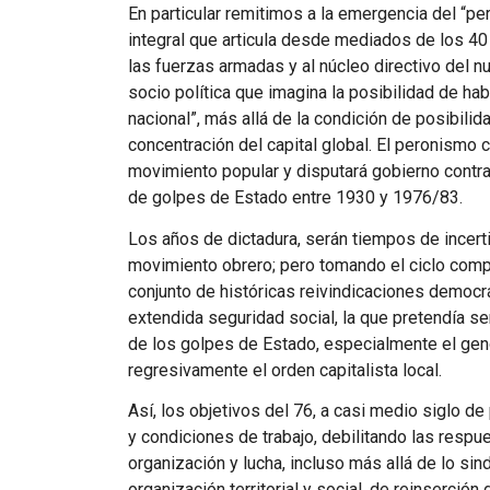
En particular remitimos a la emergencia del “pe
integral que articula desde mediados de los 40 
las fuerzas armadas y al núcleo directivo del n
socio política que imagina la posibilidad de hab
nacional”, más allá de la condición de posibilid
concentración del capital global. El peronismo
movimiento popular y disputará gobierno contra 
de golpes de Estado entre 1930 y 1976/83.
Los años de dictadura, serán tiempos de incert
movimiento obrero; pero tomando el ciclo compl
conjunto de históricas reivindicaciones democrá
extendida seguridad social, la que pretendía ser
de los golpes de Estado, especialmente el gen
regresivamente el orden capitalista local.
Así, los objetivos del 76, a casi medio siglo 
y condiciones de trabajo, debilitando las respu
organización y lucha, incluso más allá de lo sin
organización territorial y social, de reinserción