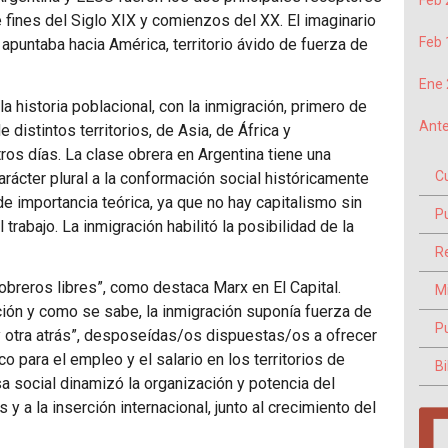
Feb 
 fines del Siglo XIX y comienzos del XX. El imaginario
Feb 
apuntaba hacia América, territorio ávido de fuerza de
Ene 
a historia poblacional, con la inmigración, primero de
Ante
distintos territorios, de Asia, de África y
os días. La clase obrera en Argentina tiene una
C
arácter plural a la conformación social históricamente
e importancia teórica, ya que no hay capitalismo sin
P
l trabajo. La inmigración habilitó la posibilidad de la
Re
 “obreros libres”, como destaca Marx en El Capital.
M
ón y como se sabe, la inmigración suponía fuerza de
P
 y otra atrás”, desposeídas/os dispuestas/os a ofrecer
 para el empleo y el salario en los territorios de
Bi
a social dinamizó la organización y potencia del
 y a la inserción internacional, junto al crecimiento del