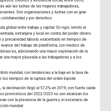
resos, créditos y asistencia social, entre otros,
más aún las luchas de las mujeres trabajadoras,
ecientes. Son organizaciones y luchas con un gran
 cotidianeidad y por derechos.
 global entre trabajo y capital. En rigor, remito al
ntrada, extranjera y local en contra del poder obrero.
ión y precariedad laboral, exacerbado en tiempos de
l avance del trabajo de plataforma, con medios de
adoras/es, adicionando una mayor explotación de la
ar una mayor plusvalía a las trabajadoras y a los
bito mundial, con tendencias a la baja en la tasa de
los tiempos de la ruptura del orden bipolar.
 la declinación llegó al 57,3% en 2019, con fuerte caída
 los pronósticos del 2022/2023 no son alcanzan los
an con la presencia de la guerra y el escenario de
cción mundial.