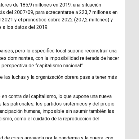
lores de 185,9 millones en 2019, una situación
isis del 2007/09, para acrecentarse a 223,7 millones en
l 2021 y el pronóstico sobre 2022 (207,2 millones) y
 a los datos del 2019.
aíses, pero lo especifico local supone reconstruir una
ases dominantes, con la imposibilidad reiterada de hacer
 perspectiva de “capitalismo nacional”.
de las luchas y la organización obrera pasa a tener más
 en contra del capitalismo, lo que supone una nueva
 las patronales, los partidos sistémicos y del propio
mancipación humana, imposible sin asumir también las
acismo, como el cuidado de la reproducción del
d de crisis agravada por la pandemia y la guerra, con