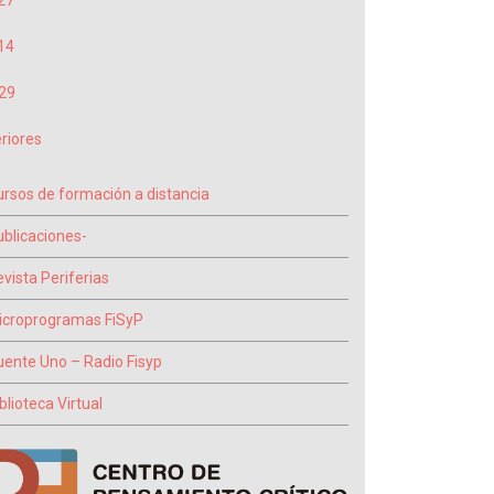
27
14
29
riores
ursos de formación a distancia
ublicaciones-
vista Periferias
icroprogramas FiSyP
uente Uno – Radio Fisyp
blioteca Virtual