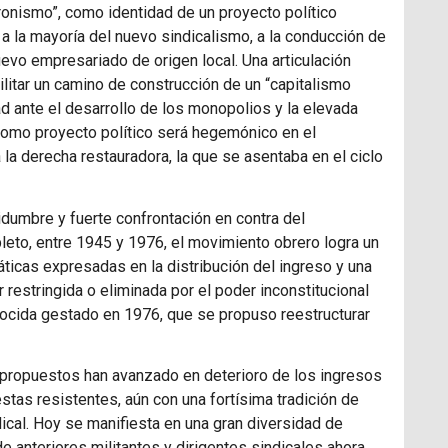
ronismo”, como identidad de un proyecto político
a la mayoría del nuevo sindicalismo, a la conducción de
uevo empresariado de origen local. Una articulación
ilitar un camino de construcción de un “capitalismo
ad ante el desarrollo de los monopolios y la elevada
 como proyecto político será hegemónico en el
la derecha restauradora, la que se asentaba en el ciclo
idumbre y fuerte confrontación en contra del
eto, entre 1945 y 1976, el movimiento obrero logra un
ticas expresadas en la distribución del ingreso y una
 restringida o eliminada por el poder inconstitucional
ocida gestado en 1976, que se propuso reestructurar
de propuestos han avanzado en deterioro de los ingresos
estas resistentes, aún con una fortísima tradición de
dical. Hoy se manifiesta en una gran diversidad de
 de anteriores militantes y dirigentes sindicales ahora