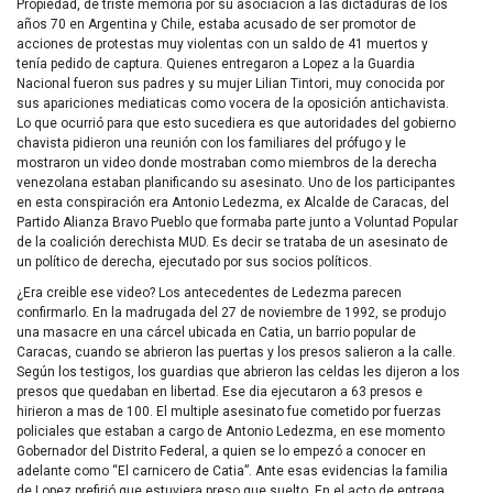
Propiedad, de triste memoria por su asociación a las dictaduras de los
años 70 en Argentina y Chile, estaba acusado de ser promotor de
acciones de protestas muy violentas con un saldo de 41 muertos y
tenía pedido de captura. Quienes entregaron a Lopez a la Guardia
Nacional fueron sus padres y su mujer Lilian Tintori, muy conocida por
sus apariciones mediaticas como vocera de la oposición antichavista.
Lo que ocurrió para que esto sucediera es que autoridades del gobierno
chavista pidieron una reunión con los familiares del prófugo y le
mostraron un video donde mostraban como miembros de la derecha
venezolana estaban planificando su asesinato. Uno de los participantes
en esta conspiración era Antonio Ledezma, ex Alcalde de Caracas, del
Partido Alianza Bravo Pueblo que formaba parte junto a Voluntad Popular
de la coalición derechista
MUD
. Es decir se trataba de un asesinato de
un político de derecha, ejecutado por sus socios políticos.
¿Era creible ese video? Los antecedentes de Ledezma parecen
confirmarlo. En la madrugada del 27 de noviembre de 1992, se produjo
una masacre en una cárcel ubicada en Catia, un barrio popular de
Caracas, cuando se abrieron las puertas y los presos salieron a la calle.
Según los testigos, los guardias que abrieron las celdas les dijeron a los
presos que quedaban en libertad. Ese dia ejecutaron a 63 presos e
hirieron a mas de 100. El multiple asesinato fue cometido por fuerzas
policiales que estaban a cargo de Antonio Ledezma, en ese momento
Gobernador del Distrito Federal, a quien se lo empezó a conocer en
adelante como “El carnicero de Catia”. Ante esas evidencias la familia
de Lopez prefirió que estuviera preso que suelto. En el acto de entrega