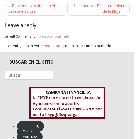
Navegación
Economía y política en el
8 de marzo – Día Internacional
de
debate electoral
de la Mujer
entradas
Leave a reply
Default Comments (0)
Facebook Comments
Lo siento, debes estar
conectado
para publicar un comentario.
BUSCAR EN EL SITIO
Facebook
Twitter
YouTube