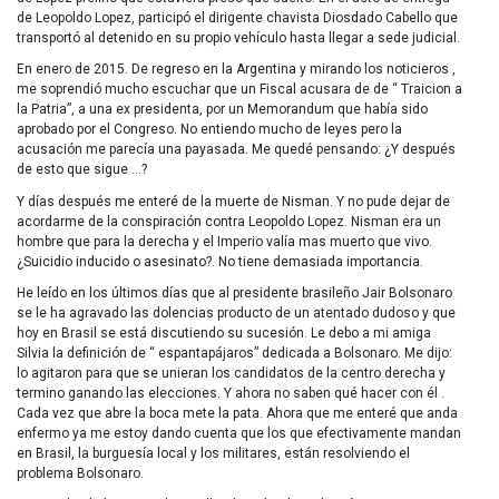
de Leopoldo Lopez, participó el dirigente chavista Diosdado Cabello que
transportó al detenido en su propio vehículo hasta llegar a sede judicial.
En enero de 2015. De regreso en la Argentina y mirando los noticieros ,
me soprendió mucho escuchar que un Fiscal acusara de de “ Traicion a
la Patria”, a una ex presidenta, por un Memorandum que había sido
aprobado por el Congreso. No entiendo mucho de leyes pero la
acusación me parecía una payasada. Me quedé pensando: ¿Y después
de esto que sigue …?
Y días después me enteré de la muerte de Nisman. Y no pude dejar de
acordarme de la conspiración contra Leopoldo Lopez. Nisman era un
hombre que para la derecha y el Imperio valía mas muerto que vivo.
¿Suicidio inducido o asesinato?. No tiene demasiada importancia.
He leído en los últimos días que al presidente brasileño Jair Bolsonaro
se le ha agravado las dolencias producto de un atentado dudoso y que
hoy en Brasil se está discutiendo su sucesión. Le debo a mi amiga
Silvia la definición de “ espantapájaros” dedicada a Bolsonaro. Me dijo:
lo agitaron para que se unieran los candidatos de la centro derecha y
termino ganando las elecciones. Y ahora no saben qué hacer con él .
Cada vez que abre la boca mete la pata. Ahora que me enteré que anda
enfermo ya me estoy dando cuenta que los que efectivamente mandan
en Brasil, la burguesía local y los militares, están resolviendo el
problema Bolsonaro.