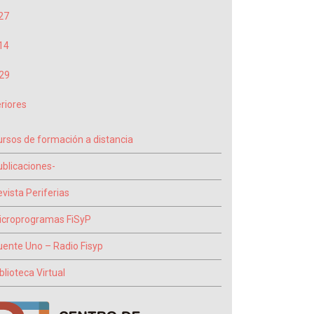
27
14
29
riores
ursos de formación a distancia
ublicaciones-
vista Periferias
icroprogramas FiSyP
uente Uno – Radio Fisyp
blioteca Virtual