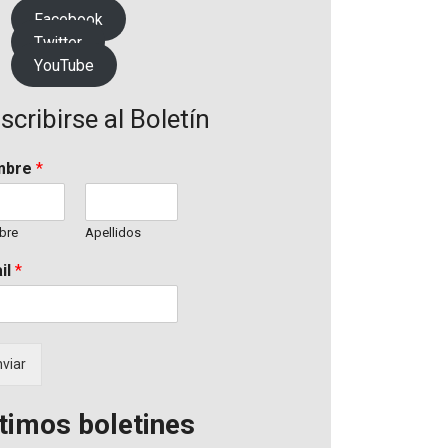
Facebook
Twitter
YouTube
scribirse al Boletín
mbre
*
bre
Apellidos
il
*
viar
timos boletines