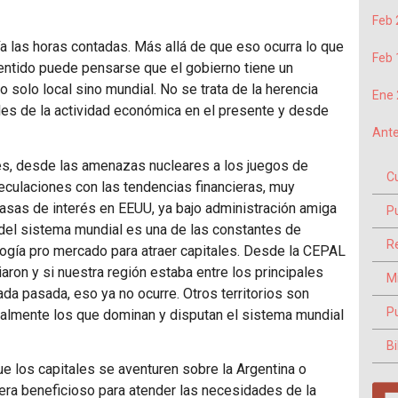
Feb 
a las horas contadas. Más allá de que eso ocurra lo que
Feb 
sentido puede pensarse que el gobierno tiene un
 solo local sino mundial. No se trata de la herencia
Ene 
ales de la actividad económica en el presente y desde
Ante
es, desde las amenazas nucleares a los juegos de
C
peculaciones con las tendencias financieras, muy
tasas de interés en
EEUU
, ya bajo administración amiga
P
 del sistema mundial es una de las constantes de
Re
ogía pro mercado para atraer capitales. Desde la
CEPAL
ron y si nuestra región estaba entre los principales
M
da pasada, eso ya no ocurre. Otros territorios son
P
ialmente los que dominan y disputan el sistema mundial
Bi
e los capitales se aventuren sobre la Argentina o
era beneficioso para atender las necesidades de la