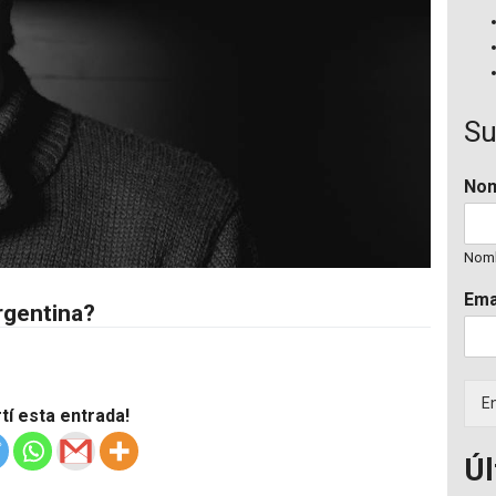
Su
No
Nom
Ema
rgentina?
En
í esta entrada!
Úl