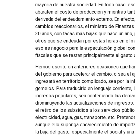
mayoría de nuestra sociedad. En todo caso, es
abaraten el costo de producción y mientras tanto
derivada del endeudamiento externo. En efecto,
cambios reaccionarios, el ministro de Finanzas
30 años, con tasas más bajas que hace un año,
otros que se endeudan por estas horas en el m
eso es negocio para la especulación global co
fiscales que se restan principalmente al gasto s
Hemos escrito en anteriores ocasiones que hay
del gobierno para acelerar el cambio, o sea el aju
ingresará en territorio complicado, sea por la inf
gemelos. Para traducirlo en lenguaje corriente, 
ingresos populares, sea conteniendo las deman
disminuyendo las actualizaciones de ingresos, 
el retiro de los subsidios a los servicios públ
electricidad, agua, gas, transporte, etc. Preten
aunque ello suponga encarecimiento de importa
la baja del gasto, especialmente el social y un