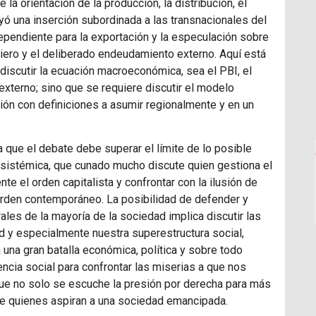
 la orientación de la producción, la distribución, el
ó una inserción subordinada a las transnacionales del
 dependiente para la exportación y la especulación sobre
ciero y el deliberado endeudamiento externo. Aquí está
n discutir la ecuación macroeconómica, sea el
PBI
, el
externo; sino que se requiere discutir el modelo
ción con definiciones a asumir regionalmente y en un
ya que el debate debe superar el límite de lo posible
 sistémica, que cunado mucho discute quien gestiona el
nte el orden capitalista y confrontar con la ilusión de
orden contemporáneo. La posibilidad de defender y
les de la mayoría de la sociedad implica discutir las
d y especialmente nuestra superestructura social,
ta una gran batalla económica, política y sobre todo
encia social para confrontar las miserias a que nos
Que no solo se escuche la presión por derecha para más
 de quienes aspiran a una sociedad emancipada.