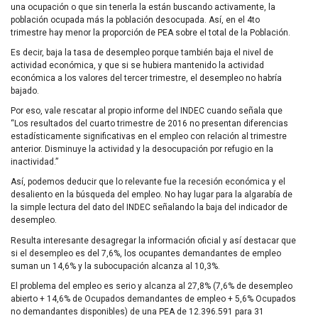
una ocupación o que sin tenerla la están buscando activamente, la
población ocupada más la población desocupada. Así, en el 4to
trimestre hay menor la proporción de
PEA
sobre el total de la Población.
Es decir, baja la tasa de desempleo porque también baja el nivel de
actividad económica, y que si se hubiera mantenido la actividad
económica a los valores del tercer trimestre, el desempleo no habría
bajado.
Por eso, vale rescatar al propio informe del
INDEC
cuando señala que
“Los resultados del cuarto trimestre de 2016 no presentan diferencias
estadísticamente significativas en el empleo con relación al trimestre
anterior. Disminuye la actividad y la desocupación por refugio en la
inactividad.”
Así, podemos deducir que lo relevante fue la recesión económica y el
desaliento en la búsqueda del empleo. No hay lugar para la algarabía de
la simple lectura del dato del
INDEC
señalando la baja del indicador de
desempleo.
Resulta interesante desagregar la información oficial y así destacar que
si el desempleo es del 7,6%, los ocupantes demandantes de empleo
suman un 14,6% y la subocupación alcanza al 10,3%.
El problema del empleo es serio y alcanza al 27,8% (7,6% de desempleo
abierto + 14,6% de Ocupados demandantes de empleo + 5,6% Ocupados
no demandantes disponibles) de una
PEA
de 12.396.591 para 31