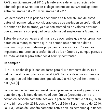
7,6% para diciembre del 2016, y la referencia del empleo registrado
difundida por el Ministerio de Trabajo con nuevos 80.928 trabajadores
entre diciembre del 2015 y diciembre del 2016.
Los defensores de la política económica de Macri abusan de estos
datos sin pormenorizar consideraciones que expliquen en profundidad
el sentido de los mismos, ya que son promedios de valores diversos
que expresan la complejidad del problema del empleo en la Argentina.
Estos defensores llegan a afirmar a sus oponentes que ellos opinan con
datos en la mano, mientras que los demás solo acuden a datos
imaginados, producto de una propaganda de oposición. Por eso es
importante meterse en la profundidad de los números y aunque parezca
aburrido, analizar para entender, discutir y confrontar.
Desempleo
El
INDEC
acaba de publicar los datos para el 4to trimestre del 2016 e
indica que el desempleo alcanzó el 7,6%. Se trata de un valor menor a
los registros del 2do trimestre, que alcanzó al 9,3% y del 3er trimestre
del 8,5%.[1]
La conclusión primaria es que el desempleo viene bajando, pero no se
considera que la tasa de actividad económica (porcentaje entre la
población económicamente activa y la población total) fue del 45,3% en
el 4to trimestre del 2016, contra el 46% del 2do y 3er trimestre del 2016.
La
PEA
, Población Económicamente Activa son las personas que tienen