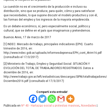
La cuestión no es el crecimiento de la producción e incluso su
distribución, sino que se produce, para quién, cómo y para satisfacer
que necesidades, lo que supone discutir el modelo productivo y con él,
las formas del empleo y los ingresos de la mayoría empobrecida.
Es un debate económico, sí, pero especialmente social, político y
cultural, que se define en el país que imaginamos y pretendemos.
Buenos Aires, 17 de marzo de 2017
[1]
INDEC
. Mercado de trabajo, principales indicadores (
EPH
). Cuarto
trimestre de 2016, en:
http://www.indec.gob.ar/uploads/informesdeprensa/EPH_cont_4trim16.pdf
(consultado el 17/3/2017)
[2] Ministerio de Trabajo, Empleo y Seguridad Social. SITUACIÓN Y
EVOLUCIÓN
DEL
TOTAL
DE
TRABAJADORES
REGISTRADOS
. Datos a
diciembre de 2016, en:
http://www.trabajo.gov.ar/left/estadisticas/descargas/SIPA/totaltrabajadores
Diciembre2016.pdf (consultado el 17/3/2017)
Compartí esta entrada!
Publicada en
Nº 40 - Hartazgo social y protestas masivas
,
Novedades
|