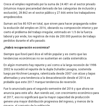
Crece el empleo registrado por la suma de 24.401 en el sector privado
(intuimos mayor precariedad derivado de las categorías de inclusión y
exclusión), 28.862 en el sector público y 27.666 entre los trabajadores
empobrecidos.
Suman así los 80.929 en total, que sirven para hacer propaganda sobre
la evolución del empleo en 2016, obviando su composición interior y por
cierto el problema del trabajo irregular, estimado en 1/3 de la fuerza
laboral y por ende, los registros de más de 200.000 puestos de trabajo
perdidos durante el año pasado.
¿Habrá recuperación económica?
Siempre que llovió paró dice el refrán popular y es cierto que las
tendencias económicas no se sustentan en caída sistemática.
En algún momento hay repunte y así como a la larga recesión de 1998-
2002 le sucedió el repunte de la dupla Duhalde Lavagna, sostenida
luego por Kirchner-Lavagna, ralentizada desde 2007 con alzas y bajas
alternadas y una tendencia a la desaceleración desde el 2014; es
probable que este 2017 marque tendencia de reversión.
Fue lo anunciado para el segundo semestre del 2016 y que ahora se
anuncia para este año. Aun siendo así, con crecimiento económico para
el 2017, eso no significará que la mayor capacidad de producción
genere una mayor distribución progresiva del ingreso, y menos de la
riqueza, al conjunto de la población.