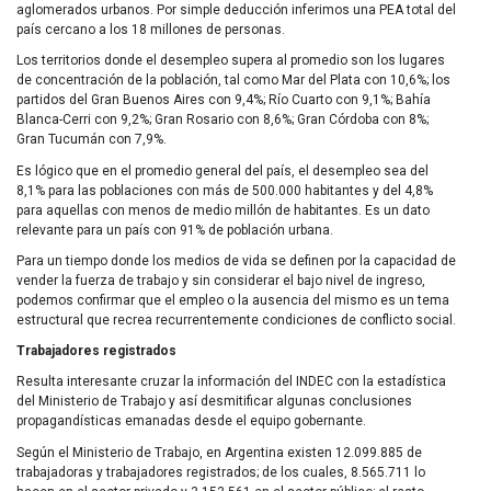
aglomerados urbanos. Por simple deducción inferimos una
PEA
total del
país cercano a los 18 millones de personas.
Los territorios donde el desempleo supera al promedio son los lugares
de concentración de la población, tal como Mar del Plata con 10,6%; los
partidos del Gran Buenos Aires con 9,4%; Río Cuarto con 9,1%; Bahía
Blanca-Cerri con 9,2%; Gran Rosario con 8,6%; Gran Córdoba con 8%;
Gran Tucumán con 7,9%.
Es lógico que en el promedio general del país, el desempleo sea del
8,1% para las poblaciones con más de 500.000 habitantes y del 4,8%
para aquellas con menos de medio millón de habitantes. Es un dato
relevante para un país con 91% de población urbana.
Para un tiempo donde los medios de vida se definen por la capacidad de
vender la fuerza de trabajo y sin considerar el bajo nivel de ingreso,
podemos confirmar que el empleo o la ausencia del mismo es un tema
estructural que recrea recurrentemente condiciones de conflicto social.
Trabajadores registrados
Resulta interesante cruzar la información del
INDEC
con la estadística
del Ministerio de Trabajo y así desmitificar algunas conclusiones
propagandísticas emanadas desde el equipo gobernante.
Según el Ministerio de Trabajo, en Argentina existen 12.099.885 de
trabajadoras y trabajadores registrados; de los cuales, 8.565.711 lo