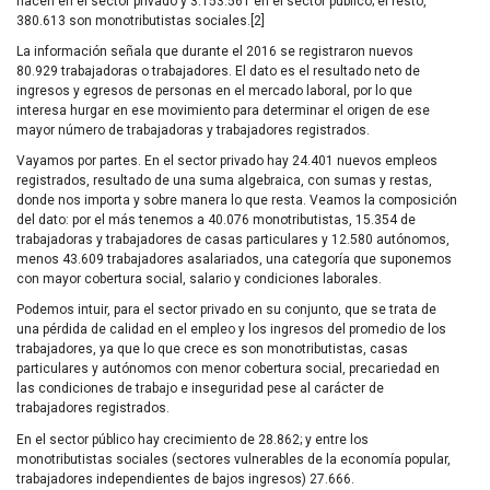
hacen en el sector privado y 3.153.561 en el sector público; el resto,
380.613 son monotributistas sociales.[2]
La información señala que durante el 2016 se registraron nuevos
80.929 trabajadoras o trabajadores. El dato es el resultado neto de
ingresos y egresos de personas en el mercado laboral, por lo que
interesa hurgar en ese movimiento para determinar el origen de ese
mayor número de trabajadoras y trabajadores registrados.
Vayamos por partes. En el sector privado hay 24.401 nuevos empleos
registrados, resultado de una suma algebraica, con sumas y restas,
donde nos importa y sobre manera lo que resta. Veamos la composición
del dato: por el más tenemos a 40.076 monotributistas, 15.354 de
trabajadoras y trabajadores de casas particulares y 12.580 autónomos,
menos 43.609 trabajadores asalariados, una categoría que suponemos
con mayor cobertura social, salario y condiciones laborales.
Podemos intuir, para el sector privado en su conjunto, que se trata de
una pérdida de calidad en el empleo y los ingresos del promedio de los
trabajadores, ya que lo que crece es son monotributistas, casas
particulares y autónomos con menor cobertura social, precariedad en
las condiciones de trabajo e inseguridad pese al carácter de
trabajadores registrados.
En el sector público hay crecimiento de 28.862; y entre los
monotributistas sociales (sectores vulnerables de la economía popular,
trabajadores independientes de bajos ingresos) 27.666.