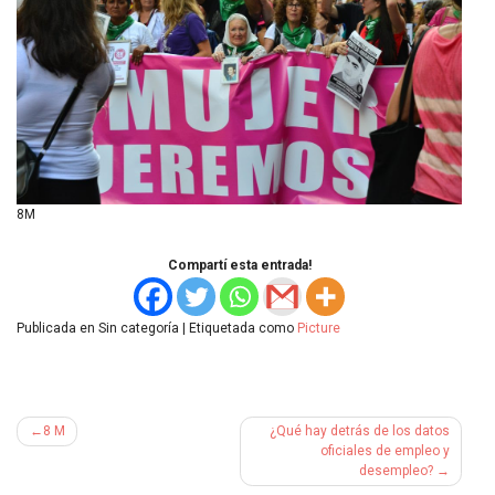
8M
Compartí esta entrada!
Publicada en Sin categoría
|
Etiquetada como
Picture
Navegación
8 M
¿Qué hay detrás de los datos
de
oficiales de empleo y
desempleo?
entradas