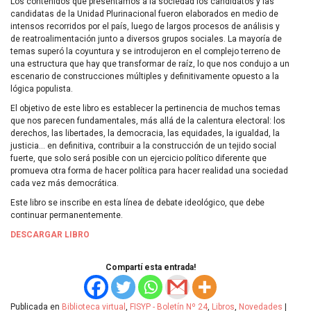
Los contenidos que presentamos a la sociedad los candidatos y las
candidatas de la Unidad Plurinacional fueron elaborados en medio de
intensos recorridos por el país, luego de largos procesos de análisis y
de reatroalimentación junto a diversos grupos sociales. La mayoría de
temas superó la coyuntura y se introdujeron en el complejo terreno de
una estructura que hay que transformar de raíz, lo que nos condujo a un
escenario de construcciones múltiples y definitivamente opuesto a la
lógica populista.
El objetivo de este libro es establecer la pertinencia de muchos temas
que nos parecen fundamentales, más allá de la calentura electoral: los
derechos, las libertades, la democracia, las equidades, la igualdad, la
justicia… en definitiva, contribuir a la construcción de un tejido social
fuerte, que solo será posible con un ejercicio político diferente que
promueva otra forma de hacer política para hacer realidad una sociedad
cada vez más democrática.
Este libro se inscribe en esta línea de debate ideológico, que debe
continuar permanentemente.
DESCARGAR
LIBRO
Compartí esta entrada!
Publicada en
Biblioteca virtual
,
FISYP - Boletín Nº 24
,
Libros
,
Novedades
|