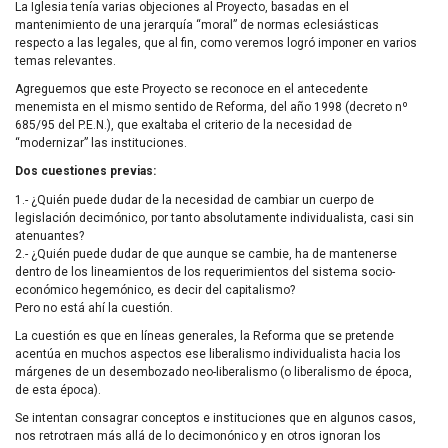
La Iglesia tenía varias objeciones al Proyecto, basadas en el
mantenimiento de una jerarquía “moral” de normas eclesiásticas
respecto a las legales, que al fin, como veremos logró imponer en varios
temas relevantes.
Agreguemos que este Proyecto se reconoce en el antecedente
menemista en el mismo sentido de Reforma, del año 1998 (decreto nº
685/95 del P.E.N.), que exaltaba el criterio de la necesidad de
“modernizar” las instituciones.
Dos cuestiones previas:
1.- ¿Quién puede dudar de la necesidad de cambiar un cuerpo de
legislación decimónico, por tanto absolutamente individualista, casi sin
atenuantes?
2.- ¿Quién puede dudar de que aunque se cambie, ha de mantenerse
dentro de los lineamientos de los requerimientos del sistema socio-
económico hegemónico, es decir del capitalismo?
Pero no está ahí la cuestión.
La cuestión es que en líneas generales, la Reforma que se pretende
acentúa en muchos aspectos ese liberalismo individualista hacia los
márgenes de un desembozado neo-liberalismo (o liberalismo de época,
de esta época).
Se intentan consagrar conceptos e instituciones que en algunos casos,
nos retrotraen más allá de lo decimonónico y en otros ignoran los