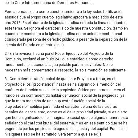
por la Corte Interamericana de Derechos Humanos.
Pero además opera como cuestionamiento a la ley sobre fertilización
asistida que el propio cuerpo legislativo aprobara a mediados de este
año 2013. Es el triunfo de la iglesia católica en toda la línea en cuanto a
este tema. Se ignora el carácter laico de nuestra Constitución. (también
cuando se considera a la iglesia católica como única fe confesional
considerada persona de derecho público, a pesar de la separación de la
iglesia del Estado en nuestro país).
2.- En la revisión hecha por el Poder Ejecutivo del Proyecto de la
Comisión, excluyó el artículo 241 que establecía como derecho
fundamental el acceso al agua potable para fines vitales. No se
necesitan más comentarios al respecto, la sola mención es suficiente.
3.- Como demostración cabal de que este Proyecto a tratar, es el
proyecto de los “propietarios”, hasta se ha suprimido la mención del
carácter de función social de la propiedad. Si bien pensamos que en el
fondo es un contrasentido hablar de función social de la propiedad, ya
que la mera mención de una supuesta función social de la
propiedad no modifica para nada el carácter de una de las piedras
basales del capitalismo, como es el de la propiedad privada, si es cierto
que tiene significado en el imaginario social que de alguna manera está
señalando el carácter brutal del sistema. Y es en ese sentido que se ha
esgrimido por los propios ideólogos de la iglesia y del capital. Pues bien,
ni siquiera eso se ha admitido! Será temor a que se exija