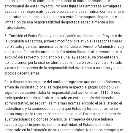
ejemplo de nuestra afirmación en cuanto al carácter netamente
empresarial de este Proyecto. Por esta figura las empresas extranjeras
evadirán las responsabilidades propias de la casa matriz, como siempre
han tratado de hacer, solo que ahora estará consagrado legalmente. La
limitación de esa responsabilidad desprotege especialmente a los
trabajadores.
6.- También el Poder Ejecutivo en la revisión que hiciera del Proyecto de
la Comisión Redactora, primero modificó lo relativo a la responsabilidad
del Estado y de sus funcionarios limitándolo al Derecho Administrativo y
luego en el último dictamen de la Comisión Bicameral, directamente lo
excluyó del Proyecto, dirigiéndolo a una ley especial, ya presentada y
con dictamen por la cual se afirma esa limitación excluyendo al Estado
y a sus funcionarios de la responsabilidad civil frente a terceros y a sus
propios dependientes.
Esta disposición es parte del carácter regresivo que antes señalamos,
amén de inconstitucional es regresiva respecto al propio Código Civil
vigente que contemplaba la responsabilidad civil en el art. 1112. O sea
todo queda referido al ámbito limitado en este sentido del derecho
administrativo, no regirán las mismas normas en todo el país, atento el
federalismo y la consecuencia será que Estado y funcionarios no se
harán cargo de la reparación de perjuicios, ni el Estado por el hecho de
sus funcionarios o concesionarios. Si la tragedia de Once hubiera
pasado bajo el imperio de esta normatividad, el Estado se hubiera
amparado en la limitación de su responsabilidad. No se nos escapa que