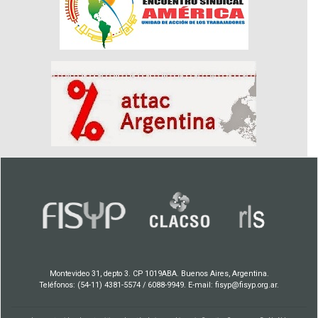
Montevideo 31, depto 3. CP 1019ABA. Buenos Aires, Argentina.
Teléfonos: (54-11) 4381-5574 / 6088-9949. E-mail: fisyp@fisyp.org.ar.