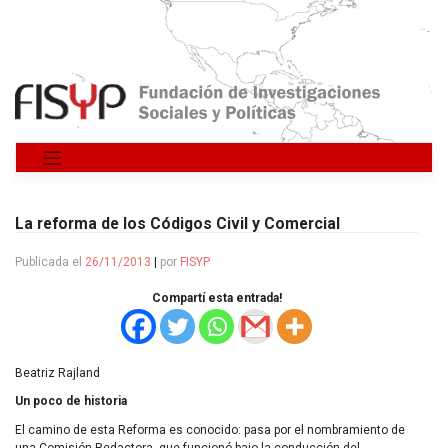
Saltar
al
contenido
La reforma de los Códigos Civil y Comercial
Publicada el
26/11/2013
|
por
FISYP
Compartí esta entrada!
Beatriz Rajland
Un poco de historia
El camino de esta Reforma es conocido: pasa por el nombramiento de
una Comisión Redactora, que funcionó bajo la conducción del