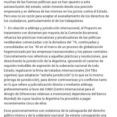
muchas de las fuerzas políticas que se han opuesto a esta
autoexclusión del estado, están mirando desde una posición
empresaria y en defensa de las mismas en los juicios contra el Estado.
Pero esa no es razón para aceptar el avasallamiento de los derechos de
los ciudadanos, particularmente el de los trabajadores.
7.- En relación a arbitraje y jurisdicción internacional, el Proyecto en
tratamiento con dictamen por mayoría de la Comisión Bicameral,
refuerza las prácticas mercatorias y privatizadoras de las políticas
neoliberales comenzadas con la dictadura del ´76, continuadas y
consolidadas en los ´90 en el marco de un proceso de globalización
hegemonizado por las empresas trasnacionales y los países centrales.
Concretamente nos referimos a aquellas prácticas y resoluciones, que
desechando la jurisdicción de la Argentina, ignorando el carácter de
requisito ineludible de expresión de la soberanía nacional de todo
Estado, legalizaron la firma de tratados internacionales (54 TIBs
vigentes) que adoptaron “extraña jurisdicción” (o lo que es lo mismo:
prórroga de jurisdicción), para dirimir controversias y/o conflictos tanto
en lo que refiere a judicialización directa o mediante arbitraje,
preferentemente a favor del
CIADI
(Centro Internacional para el
Arreglo de Diferencias relativas a inversiones) dependencia del Banco
Mundial) de cuyos laudos la Argentina ha procedido a pagar
recientemente cinco de ellos.
Esos posicionamientos son violatorios de la salvaguarda del derecho
público interno y de la soberanía nacional. Se estaría consagrando una