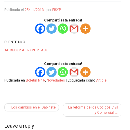
Publicada el
25/11/2013
|
por
FISYP
Compartí esta entrada!
PUENTE UNO
ACCEDER
AL REPORTAJE
Compartí esta entrada!
Publicada en
Boletín Nº 6
,
Novedades
|
Etiquetada como
Article
Navegación
Los cambios en el Gabinete
La reforma de los Códigos Civil
de
y Comercial
entradas
Leave a reply