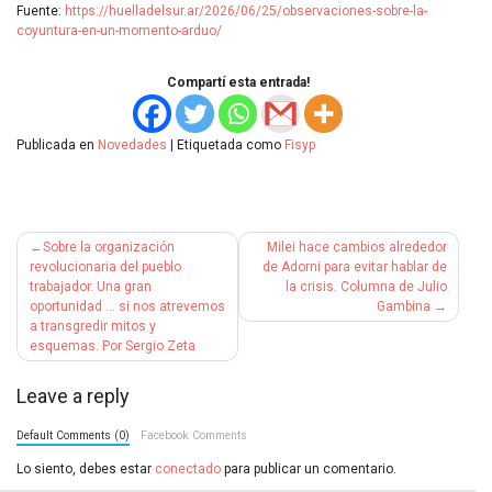
Fuente:
https://huelladelsur.ar/2026/06/25/observaciones-sobre-la-
coyuntura-en-un-momento-arduo/
Compartí esta entrada!
Publicada en
Novedades
|
Etiquetada como
Fisyp
Navegación
Sobre la organización
Milei hace cambios alrededor
de
revolucionaria del pueblo
de Adorni para evitar hablar de
trabajador. Una gran
la crisis. Columna de Julio
entradas
oportunidad … si nos atrevemos
Gambina
a transgredir mitos y
esquemas. Por Sergio Zeta
Leave a reply
Default Comments (0)
Facebook Comments
Lo siento, debes estar
conectado
para publicar un comentario.