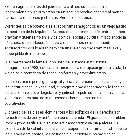
Existen agrupaciones del peronismo o afines que aspiran a la
independencia y se proyectan en un sentido revolucionario o al menos
de transformaciones profundas. Pero son pequeñas.
Correr detrás de potenciales aliados fantasmagóricos es un viejo hábito
de sectores de la izquierda. Se requiere la diferenciación entre quienes
gravitan y quienes no en la vida política, social y cultural. Y sobre todo la
búsqueda de interlocución directa con quienes no se encuentran
encuadrados o sí lo están pero con una relación cada vez más laxa y
susceptible de romperse.
Si aumentamos la lente al conjunto del sistema institucional
inaugurado en 1983, éste ya no funciona. La corrupción generalizada, la
violación sistemática de todas las formas y procedimientos.
La colonización por el gran capital y otras dimensiones del país real y de
las instituciones, la venalidad, el pragmatismo descarnado y la falta de
principios en el poder legislativo y judicial, impide que haya una vida no
ya democrática sino de instituciones liberales con mediana
operatividad.
El grueso de las clases dominantes y los políticos de la derecha son
conscientes de eso y actúan en consecuencia. El gran capital también.
Poco a poco se filtra el discurso antidemocrático ya sin pudores. La
exclusión de la voluntad popular se incorpora al programa estratégico de
las clases dominantes, los políticos a su servicio y los medios de