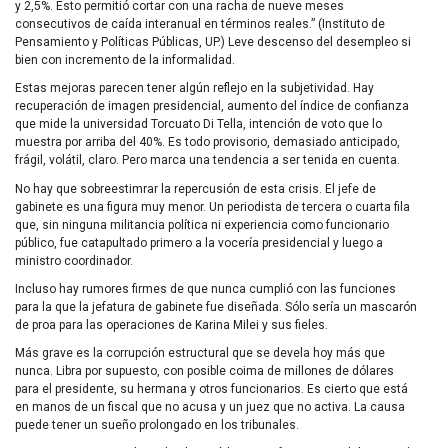
y 2,5%. Esto permitió cortar con una racha de nueve meses
consecutivos de caída interanual en términos reales.” (Instituto de
Pensamiento y Políticas Públicas, UP.) Leve descenso del desempleo si
bien con incremento de la informalidad.
Estas mejoras parecen tener algún reflejo en la subjetividad. Hay
recuperación de imagen presidencial, aumento del índice de confianza
que mide la universidad Torcuato Di Tella, intención de voto que lo
muestra por arriba del 40%. Es todo provisorio, demasiado anticipado,
frágil, volátil, claro. Pero marca una tendencia a ser tenida en cuenta.
No hay que sobreestimrar la repercusión de esta crisis. El jefe de
gabinete es una figura muy menor. Un periodista de tercera o cuarta fila
que, sin ninguna militancia política ni experiencia como funcionario
público, fue catapultado primero a la vocería presidencial y luego a
ministro coordinador.
Incluso hay rumores firmes de que nunca cumplió con las funciones
para la que la jefatura de gabinete fue diseñada. Sólo sería un mascarón
de proa para las operaciones de Karina Milei y sus fieles.
Más grave es la corrupción estructural que se devela hoy más que
nunca. Libra por supuesto, con posible coima de millones de dólares
para el presidente, su hermana y otros funcionarios. Es cierto que está
en manos de un fiscal que no acusa y un juez que no activa. La causa
puede tener un sueño prolongado en los tribunales.