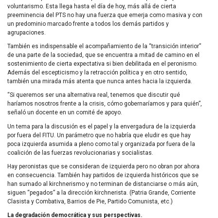
voluntarismo. Esta llega hasta el día de hoy, más allá de cierta
preeminencia del PTS no hay una fuerza que emerja como masiva y con
un predominio marcado frente a todos los demás partidos y
agrupaciones.
También es indispensable el acompañamiento de la “transición interior”
de una parte de la sociedad, que se encuentra a mitad de camino en el
sostenimiento de cierta expectativa si bien debilitada en el peronismo.
Además del escepticismo y la retracción política y en otro sentido,
también una mirada más atenta que nunca antes hacia la izquierda.
“Si queremos ser una alternativa real, tenemos que discutir qué
haríamos nosotros frente a la crisis, cómo gobernaríamos y para quién”,
señaló un docente en un comité de apoyo.
Un tema para la discusión es el papel y la envergadura de la izquierda
por fuera del FITU. Un parámetro que no habría que eludir es que hay
poca izquierda asumida a pleno como tal y organizada por fuera de la
coalición de las fuerzas revolucionarias y socialistas.
Hay peronistas que se consideran de izquierda pero no obran por ahora
en consecuencia. También hay partidos de izquierda históricos que se
han sumado al kirchnerismo y no terminan de distanciarse o más aún,
siguen “pegados” a la dirección kirchnerista. (Patria Grande, Corriente
Clasista y Combativa, Barrios de Pie, Partido Comunista, etc.)
La degradación democrática y sus perspectivas.