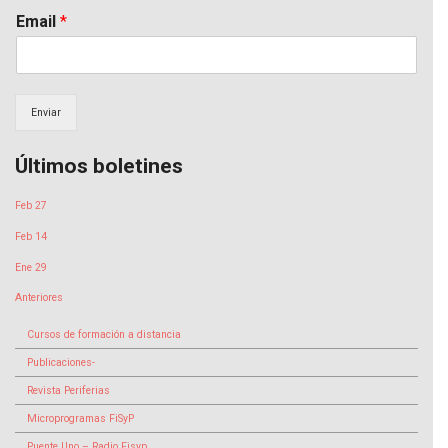
Email
*
Enviar
Últimos boletines
Feb 27
Feb 14
Ene 29
Anteriores
Cursos de formación a distancia
Publicaciones-
Revista Periferias
Microprogramas FiSyP
Puente Uno – Radio Fisyp