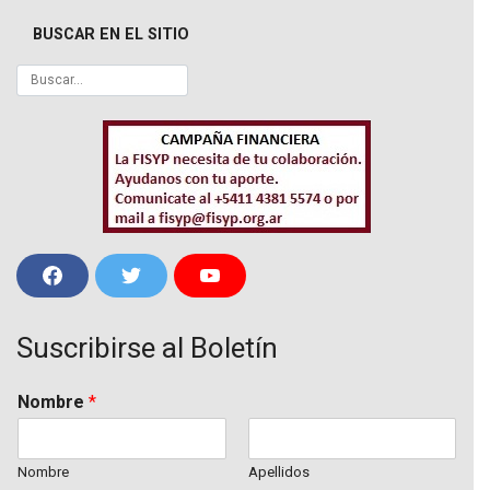
BUSCAR EN EL SITIO
F
T
Y
a
w
o
c
i
u
e
t
T
Suscribirse al Boletín
b
t
u
o
e
b
o
r
e
k
Nombre
*
Nombre
Apellidos