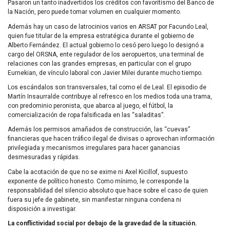
Pasaron un tanto inadvertidos los créditos con favoritismo del Banco de
la Nación, pero puede tomar volumen en cualquier momento.
Además hay un caso de latrocinios varios en ARSAT por Facundo Leal,
quien fue titular de la empresa estratégica durante el gobierno de
Alberto Fernández. El actual gobierno lo cesó pero luego lo designó a
cargo del ORSNA, ente regulador de los aeropuertos, una terminal de
relaciones con las grandes empresas, en particular con el grupo
Eurnekian, de vínculo laboral con Javier Milei durante mucho tiempo.
Los escándalos son transversales, tal como el de Leal. El episodio de
Martín Insaurralde contribuye al refresco en los medios toda una trama,
con predominio peronista, que abarca al juego, el fútbol, la
comercialización de ropa falsificada en las “saladitas”.
Además los permisos amañados de construcción, las “cuevas”
financieras que hacen tráfico ilegal de divisas o aprovechan información
privilegiada y mecanismos irregulares para hacer ganancias
desmesuradas y rápidas.
Cabe la acotación de que no se exime ni Axel Kicillof, supuesto
exponente de político honesto. Como mínimo, le corresponde la
responsabilidad del silencio absoluto que hace sobre el caso de quien
fuera su jefe de gabinete, sin manifestar ninguna condena ni
disposición a investigar.
La conflictividad social por debajo de la gravedad de la situación.