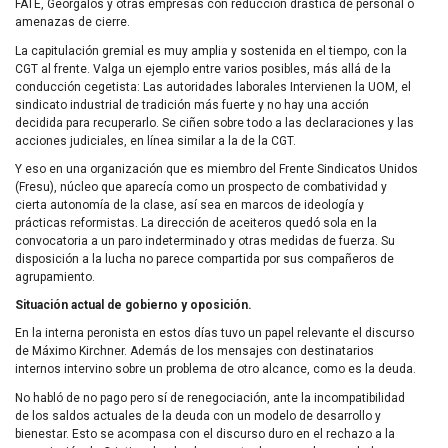
FATE, Georgalos y otras empresas con reducción drástica de personal o
amenazas de cierre.
La capitulación gremial es muy amplia y sostenida en el tiempo, con la
CGT al frente. Valga un ejemplo entre varios posibles, más allá de la
conducción cegetista: Las autoridades laborales Intervienen la UOM, el
sindicato industrial de tradición más fuerte y no hay una acción
decidida para recuperarlo. Se ciñen sobre todo a las declaraciones y las
acciones judiciales, en línea similar a la de la CGT.
Y eso en una organización que es miembro del Frente Sindicatos Unidos
(Fresu), núcleo que aparecía como un prospecto de combatividad y
cierta autonomía de la clase, así sea en marcos de ideología y
prácticas reformistas. La dirección de aceiteros quedó sola en la
convocatoria a un paro indeterminado y otras medidas de fuerza. Su
disposición a la lucha no parece compartida por sus compañeros de
agrupamiento.
Situación actual de gobierno y oposición.
En la interna peronista en estos días tuvo un papel relevante el discurso
de Máximo Kirchner. Además de los mensajes con destinatarios
internos intervino sobre un problema de otro alcance, como es la deuda.
No habló de no pago pero sí de renegociación, ante la incompatibilidad
de los saldos actuales de la deuda con un modelo de desarrollo y
bienestar. Esto se acompasa con el discurso duro en el rechazo a la