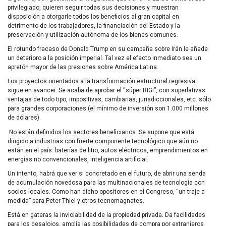
privilegiado, quieren seguir todas sus decisiones y muestran
disposición a otorgarle todos los beneficios al gran capital en
detrimento de los trabajadores, la financiación del Estado y la
preservación y utilización autónoma de los bienes comunes.
El rotundo fracaso de Donald Trump en su campaña sobre Irán le añade
un deterioro a la posición imperial. Tal vez el efecto inmediato sea un
apretón mayor de las presiones sobre América Latina.
Los proyectos orientados a la transformación estructural regresiva
sigue en avancei. Se acaba de aprobar el “súper RIGI”, con superlativas
ventajas de todo tipo, impositivas, cambiarias, jurisdiccionales, etc. sólo
para grandes corporaciones (el mínimo de inversión son 1.000 millones
de dólares).
No están definidos los sectores beneficiarios. Se supone que está
dirigido a industrias con fuerte componente tecnológico que aún no
están en el país: baterías de litio, autos eléctricos, emprendimientos en
energías no convencionales, inteligencia artificial.
Un intento, habrá que ver si concretado en el futuro, de abrir una senda
de acumulación novedosa para las multinacionales de tecnología con
socios locales. Como han dicho opositores en el Congreso, “un traje a
medida” para Peter Thiel y otros tecnomagnates.
Está en gateras la inviolabilidad de la propiedad privada. Da facilidades
para los desalojos, amplía las posibilidades de compra por extranjeros