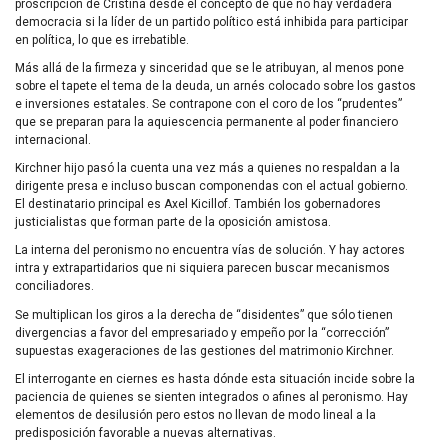
proscripción de Cristina desde el concepto de que no hay verdadera
democracia si la líder de un partido político está inhibida para participar
en política, lo que es irrebatible.
Más allá de la firmeza y sinceridad que se le atribuyan, al menos pone
sobre el tapete el tema de la deuda, un arnés colocado sobre los gastos
e inversiones estatales. Se contrapone con el coro de los “prudentes”
que se preparan para la aquiescencia permanente al poder financiero
internacional.
Kirchner hijo pasó la cuenta una vez más a quienes no respaldan a la
dirigente presa e incluso buscan componendas con el actual gobierno.
El destinatario principal es Axel Kicillof. También los gobernadores
justicialistas que forman parte de la oposición amistosa.
La interna del peronismo no encuentra vías de solución. Y hay actores
intra y extrapartidarios que ni siquiera parecen buscar mecanismos
conciliadores.
Se multiplican los giros a la derecha de “disidentes” que sólo tienen
divergencias a favor del empresariado y empeño por la “corrección”
supuestas exageraciones de las gestiones del matrimonio Kirchner.
El interrogante en ciernes es hasta dónde esta situación incide sobre la
paciencia de quienes se sienten integrados o afines al peronismo. Hay
elementos de desilusión pero estos no llevan de modo lineal a la
predisposición favorable a nuevas alternativas.