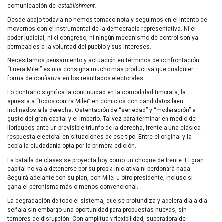
comunicación del
establishment.
Desde abajo todavía no hemos tomado nota y seguimos en el intento de
movernos con el instrumental de la democracia representativa. Ni el
poder judicial, ni el congreso, ni ningún mecanismo de control son ya
permeables a la voluntad del pueblo y sus intereses.
Necesitamos pensamiento y actuación en términos de confrontación.
“Fuera Milei” es una consigna mucho más productiva que cualquier
forma de confianza en los resultados electorales.
Lo contrario significa la continuidad en la comodidad timorata, la
apuesta a “todos contra Milei” en comicios con candidatos bien
inclinados a la derecha. Ostentación de “seriedad” y “moderación” a
gusto del gran capital y el imperio. Tal vez para terminar en medio de
lloriqueos ante un previsible triunfo de la derecha, frente a una clásica
respuesta electoral en situaciones de ese tipo: Entre el original y la
copia la ciudadanía opta por la primera edición.
La batalla de clases se proyecta hoy como un choque de frente. El gran
capital no va a detenerse por su propia iniciativa ni perdonará nada.
Seguirá adelante con su plan, con Milei u otro presidente, incluso si
gana el peronismo más o menos convencional.
La degradación de todo el sistema, que se profundiza y acelera día a día
señala sin embargo una oportunidad para propuestas nuevas, sin
temores de disrupción. Con amplitud y flexibilidad, superadora de