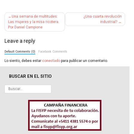
Navegación
Una semana de multitudes:
¿Una cuarta revolución
de
Las mujeres y la misa ricotera.
industrial?
Por Daniel Campione
entradas
Leave a reply
Default Comments (0)
Facebook Comments
Lo siento, debes estar
conectado
para publicar un comentario.
BUSCAR EN EL SITIO