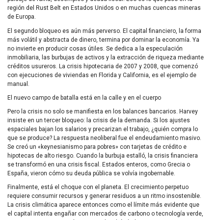
región del Rust Belt en Estados Unidos o en muchas cuencas mineras
de Europa.
El segundo bloqueo es aún más perverso. El capital financiero, la forma
más volátil y abstracta de dinero, termina por dominar la economía. Ya
no invierte en producir cosas útiles. Se dedica a la especulación
inmobiliaria, las burbujas de activos y la extracción de riqueza mediante
créditos usureros. La crisis hipotecaria de 2007 y 2008, que comenzó
con ejecuciones de viviendas en Florida y California, es el ejemplo de
manual.
El nuevo campo de batalla está en la calle y en el cuerpo
Pero la crisis no solo se manifiesta en los balances bancarios. Harvey
insiste en un tercer bloqueo: la crisis de la demanda. Si los ajustes
espaciales bajan los salarios y precarizan el trabajo, ¿quién compra lo
que se produce? La respuesta neoliberal fue el endeudamiento masivo.
Se creó un «keynesianismo para pobres» con tarjetas de crédito e
hipotecas de alto riesgo. Cuando la burbuja estalló, la crisis financiera
se transformó en una crisis fiscal. Estados enteros, como Grecia o
España, vieron cómo su deuda pública se volvía ingobernable.
Finalmente, está el choque con el planeta. El crecimiento perpetuo
requiere consumir recursos y generar residuos a un ritmo insostenible.
La crisis climática aparece entonces como el límite más evidente que
el capital intenta engañar con mercados de carbono o tecnología verde,