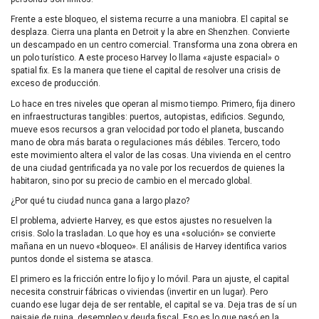
Frente a este bloqueo, el sistema recurre a una maniobra. El capital se
desplaza. Cierra una planta en Detroit y la abre en Shenzhen. Convierte
un descampado en un centro comercial. Transforma una zona obrera en
un polo turístico. A este proceso Harvey lo llama «ajuste espacial» o
spatial fix. Es la manera que tiene el capital de resolver una crisis de
exceso de producción.
Lo hace en tres niveles que operan al mismo tiempo. Primero, fija dinero
en infraestructuras tangibles: puertos, autopistas, edificios. Segundo,
mueve esos recursos a gran velocidad por todo el planeta, buscando
mano de obra más barata o regulaciones más débiles. Tercero, todo
este movimiento altera el valor de las cosas. Una vivienda en el centro
de una ciudad gentrificada ya no vale por los recuerdos de quienes la
habitaron, sino por su precio de cambio en el mercado global.
¿Por qué tu ciudad nunca gana a largo plazo?
El problema, advierte Harvey, es que estos ajustes no resuelven la
crisis. Solo la trasladan. Lo que hoy es una «solución» se convierte
mañana en un nuevo «bloqueo». El análisis de Harvey identifica varios
puntos donde el sistema se atasca.
El primero es la fricción entre lo fijo y lo móvil. Para un ajuste, el capital
necesita construir fábricas o viviendas (invertir en un lugar). Pero
cuando ese lugar deja de ser rentable, el capital se va. Deja tras de sí un
paisaje de ruina, desempleo y deuda fiscal. Eso es lo que pasó en la