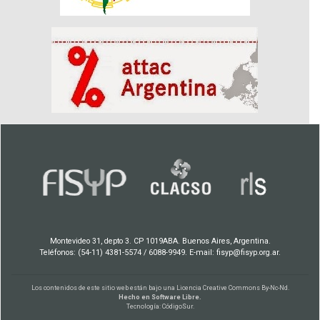
Montevideo 31, depto 3. CP 1019ABA. Buenos Aires, Argentina.
Teléfonos: (54-11) 4381-5574 / 6088-9949. E-mail: fisyp@fisyp.org.ar.
Los contenidos de este sitio web están bajo una
Licencia Creative Commons By-Nc-Nd
.
Hecho en Software Libre.
Tecnología:
CódigoSur
.