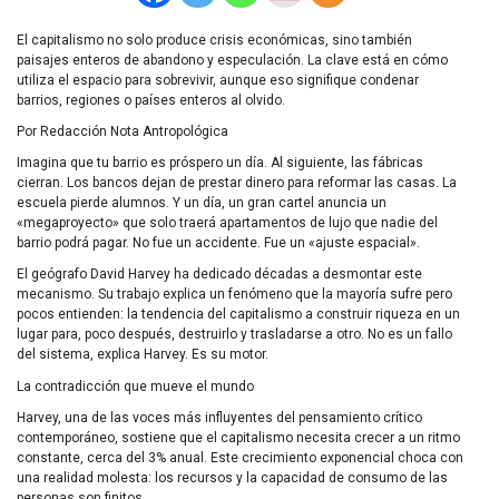
El capitalismo no solo produce crisis económicas, sino también
paisajes enteros de abandono y especulación. La clave está en cómo
utiliza el espacio para sobrevivir, aunque eso signifique condenar
barrios, regiones o países enteros al olvido.
Por Redacción Nota Antropológica
Imagina que tu barrio es próspero un día. Al siguiente, las fábricas
cierran. Los bancos dejan de prestar dinero para reformar las casas. La
escuela pierde alumnos. Y un día, un gran cartel anuncia un
«megaproyecto» que solo traerá apartamentos de lujo que nadie del
barrio podrá pagar. No fue un accidente. Fue un «ajuste espacial».
El geógrafo David Harvey ha dedicado décadas a desmontar este
mecanismo. Su trabajo explica un fenómeno que la mayoría sufre pero
pocos entienden: la tendencia del capitalismo a construir riqueza en un
lugar para, poco después, destruirlo y trasladarse a otro. No es un fallo
del sistema, explica Harvey. Es su motor.
La contradicción que mueve el mundo
Harvey, una de las voces más influyentes del pensamiento crítico
contemporáneo, sostiene que el capitalismo necesita crecer a un ritmo
constante, cerca del 3% anual. Este crecimiento exponencial choca con
una realidad molesta: los recursos y la capacidad de consumo de las
personas son finitos.