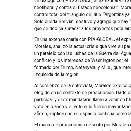
En diálogo con PIA-GLOBAL, el exmandatario ase
neoliberal y contra el Estado neocolonial”. Mo
control total del triángulo del litio. “Argentina
Solo queda Bolivia”, sostuvo y agregó que hay “u
que se dedica a atacar a los proyectos populare
En una extensa charla con PIA-GLOBAL, el expre
Morales, analizó la actual crisis que vive su pa
un paralelo con las luchas de la Guerra del Agua
conflicto y los intereses de Washington por el lit
formado por Trump, Netanyahu y Milei, que inten
izquierda de la región.
Al comienzo de la entrevista, Morales explicó q
elegido en un contexto de proscripción. Dado qu
participar y el ex mandatario llamó a votar en b
voto en blanco y el voto nulo fueron mayoritari
afirmó, implica que su espacio continúa como la 
El marco de proscripción descrito por Morales 