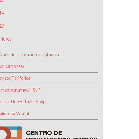
27
14
29
riores
ursos de formación a distancia
ublicaciones-
vista Periferias
icroprogramas FiSyP
uente Uno – Radio Fisyp
blioteca Virtual