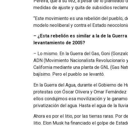
Pereira, que a su vez, a pesar de lo planteado 
medidas de ajuste y quita de subsidios reclama
“Este movimiento es una rebelión del pueblo, de
modelo neoliberal y contra el Estado neocolon
– ¿Esta rebelión es similar a la de la Guerra
levantamiento de 2005?
– Lo mismo. En la Guerra del Gas, Goni (Gonza
ADN (Movimiento Nacionalista Revolucionario y
California mediante una planta de GNL (Gas Natur
bajísimo. Pero el pueblo se levantó.
En la Guerra del Agua, durante el Gobierno de H
protestas con Óscar Olivera y Omar Fernández 
ellos condujimos esa movilización y le ganamos
privatización del agua. Hasta el agua de la lluvia
Ahora es por el litio, por las tierras raras. Por 
litio. Elon Musk ha financiado el golpe de Esta