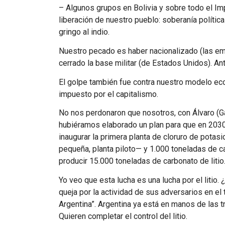
– Algunos grupos en Bolivia y sobre todo el Im
liberación de nuestro pueblo: soberanía políti
gringo al indio.
Nuestro pecado es haber nacionalizado (las e
cerrado la base militar (de Estados Unidos). An
El golpe también fue contra nuestro modelo ec
impuesto por el capitalismo.
No nos perdonaron que nosotros, con Álvaro (G
hubiéramos elaborado un plan para que en 2030
inaugurar la primera planta de cloruro de potas
pequeña, planta piloto— y 1.000 toneladas de ca
producir 15.000 toneladas de carbonato de litio.
Yo veo que esta lucha es una lucha por el liti
queja por la actividad de sus adversarios en el t
Argentina”. Argentina ya está en manos de las t
Quieren completar el control del litio.