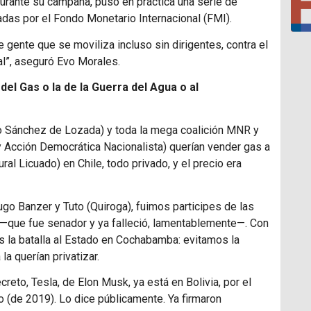
durante su campaña, puso en práctica una serie de
das por el Fondo Monetario Internacional (FMI).
 gente que se moviliza incluso sin dirigentes, contra el
ial”, aseguró Evo Morales.
 del Gas o la de la Guerra del Agua o al
lo Sánchez de Lozada) y toda la mega coalición MNR y
 Acción Democrática Nacionalista) querían vender gas a
al Licuado) en Chile, todo privado, y el precio era
ugo Banzer y Tuto (Quiroga), fuimos participes de las
—que fue senador y ya falleció, lamentablemente—. Con
 la batalla al Estado en Cochabamba: evitamos la
 la querían privatizar.
decreto, Tesla, de Elon Musk, ya está en Bolivia, por el
do (de 2019). Lo dice públicamente. Ya firmaron