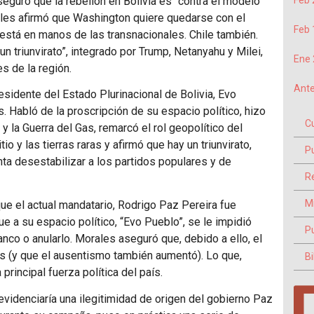
guró que la rebelión en Bolivia es “contra el modelo
Feb 
rales afirmó que Washington quiere quedarse con el
Feb 
 ya está en manos de las transnacionales. Chile también.
n triunvirato”, integrado por Trump, Netanyahu y Milei,
Ene 
s de la región.
Ante
sidente del Estado Plurinacional de Bolivia, Evo
ís. Habló de la proscripción de su espacio político, hizo
C
 y la Guerra del Gas, remarcó el rol geopolítico del
io y las tierras raras y afirmó que hay un triunvirato,
P
ta desestabilizar a los partidos populares y de
Re
M
ue el actual mandatario, Rodrigo Paz Pereira fue
e a su espacio político, “Evo Pueblo”, se le impidió
P
lanco o anularlo. Morales aseguró que, debido a ello, el
os (y que el ausentismo también aumentó). Lo que,
Bi
principal fuerza política del país.
evidenciaría una ilegitimidad de origen del gobierno Paz