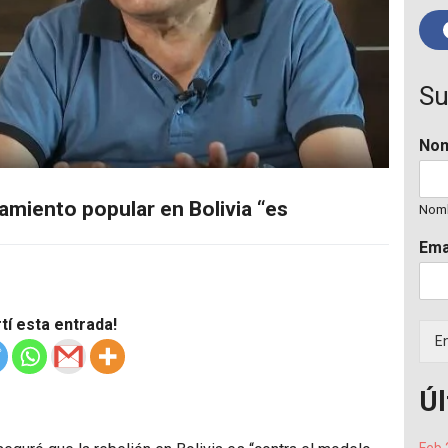
Su
No
tamiento popular en Bolivia “es
Nom
Ema
í esta entrada!
En
Úl