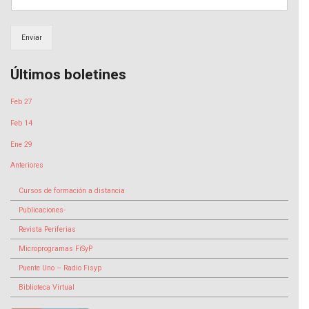
Enviar
Últimos boletines
Feb 27
Feb 14
Ene 29
Anteriores
Cursos de formación a distancia
Publicaciones-
Revista Periferias
Microprogramas FiSyP
Puente Uno – Radio Fisyp
Biblioteca Virtual