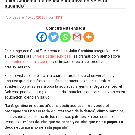
Julio Gambina:“La deuda educativa no se está
pagando”
Publicada el
15/05/2026
|
por
FISYP
Compartí esta entrada!
En diálogo con
Canal E
, el economista
Julio Gambina
aseguró que el
ajuste sobre las
universidades públicas
“es dramático” y alertó sobre
el
deterioro salarial docente
y el impacto social del recorte
presupuestario.
El entrevistado se refirió a la cuarta marcha federal universitaria y
sostuvo que el conflicto por el financiamiento excede al ámbito
académico y atraviesa a toda la sociedad argentina. Según planteó, el
Gobierno prioriza el pago de la deuda financiera por sobre la inversión en
educación, ciencia y salud.
“
La Argentina en estos años ha destinado casi tres veces el
presupuesto universitario en intereses de la deuda
”, afirmó
Gambina
,
al cuestionar el destino de los recursos públicos. En ese sentido,
remarcó que “
hay deudas que se pagan y deudas que no se pagan. La
deuda educativa no se está pagando
”.