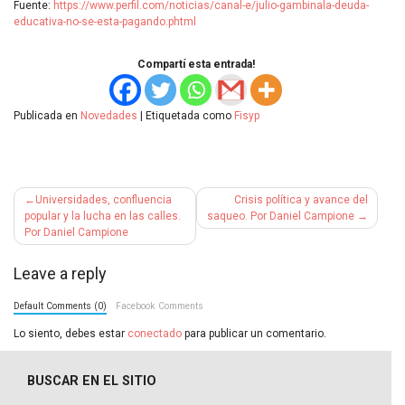
Fuente:
https://www.perfil.com/noticias/canal-e/julio-gambinala-deuda-
educativa-no-se-esta-pagando.phtml
Compartí esta entrada!
Publicada en
Novedades
|
Etiquetada como
Fisyp
Navegación
Universidades, confluencia
Crisis política y avance del
de
popular y la lucha en las calles.
saqueo. Por Daniel Campione
Por Daniel Campione
entradas
Leave a reply
Default Comments (0)
Facebook Comments
Lo siento, debes estar
conectado
para publicar un comentario.
BUSCAR EN EL SITIO