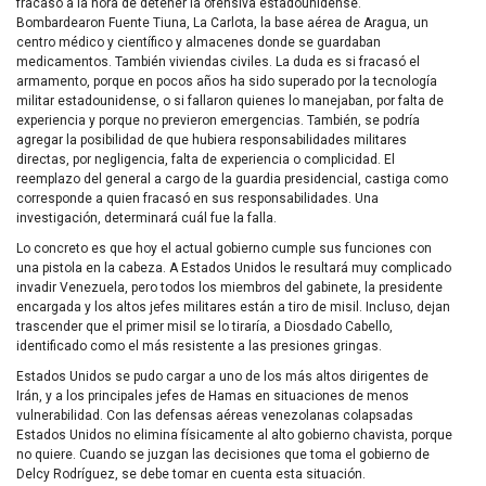
fracasó a la hora de detener la ofensiva estadounidense.
Bombardearon Fuente Tiuna, La Carlota, la base aérea de Aragua, un
centro médico y científico y almacenes donde se guardaban
medicamentos. También viviendas civiles. La duda es si fracasó el
armamento, porque en pocos años ha sido superado por la tecnología
militar estadounidense, o si fallaron quienes lo manejaban, por falta de
experiencia y porque no previeron emergencias. También, se podría
agregar la posibilidad de que hubiera responsabilidades militares
directas, por negligencia, falta de experiencia o complicidad. El
reemplazo del general a cargo de la guardia presidencial, castiga como
corresponde a quien fracasó en sus responsabilidades. Una
investigación, determinará cuál fue la falla.
Lo concreto es que hoy el actual gobierno cumple sus funciones con
una pistola en la cabeza. A Estados Unidos le resultará muy complicado
invadir Venezuela, pero todos los miembros del gabinete, la presidente
encargada y los altos jefes militares están a tiro de misil. Incluso, dejan
trascender que el primer misil se lo tiraría, a Diosdado Cabello,
identificado como el más resistente a las presiones gringas.
Estados Unidos se pudo cargar a uno de los más altos dirigentes de
Irán, y a los principales jefes de Hamas en situaciones de menos
vulnerabilidad. Con las defensas aéreas venezolanas colapsadas
Estados Unidos no elimina físicamente al alto gobierno chavista, porque
no quiere. Cuando se juzgan las decisiones que toma el gobierno de
Delcy Rodríguez, se debe tomar en cuenta esta situación.