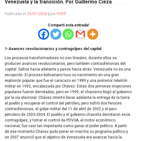
Venezuela y la transición. Por Guillermo Cieza
Publicada el
29/01/2026
|
por
FISYP
Compartí esta entrada!
1-Avances revolucionarios y contragolpes del capital
Los procesos transformadores no son lineales, durante ellos se
producen avances revolucionarios, pero también contraofensivas del
capital. Saltos hacia adelante y pasos hacia atrás. Venezuela no es una
excepción. El proceso bolivariano tuvo su nacimiento en una gran
explosión popular que fue el caracazo en 1989 y una posterior rebelión
militar en 1992, encabezada por Chávez. Estas dos primeras irrupciones
populares fueron derrotadas, pero en 1999, el chavismo llegó al gobierno
por la vía electoral. Chávez intentó llevar adelante la entrega de la tierra
al pueblo y recuperar el control del petróleo, pero sufrió dos feroces
contraofensivas, el golpe militar del 11 de abril de 2002 y el paro
petrolero de 2003-2004. El pueblo y el gobierno chavista derrotaron esos
contragolpes, y tomar el control de PDVSA, el motor económico
nacional, fue casi tan importante como ganar el poder político. A partir
de ese momento Chávez pudo poner en marcha su programa político y
en 2007 anunció que el objetivo de Venezuela era avanzar hacia la