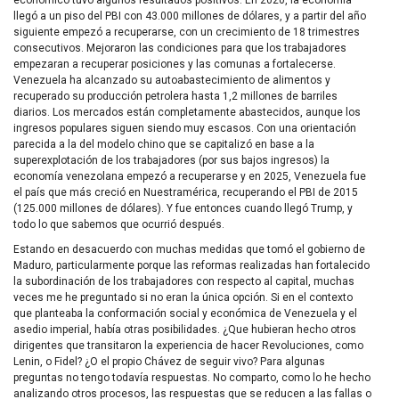
económico tuvo algunos resultados positivos. En 2020, la economía
llegó a un piso del PBI con 43.000 millones de dólares, y a partir del año
siguiente empezó a recuperarse, con un crecimiento de 18 trimestres
consecutivos. Mejoraron las condiciones para que los trabajadores
empezaran a recuperar posiciones y las comunas a fortalecerse.
Venezuela ha alcanzado su autoabastecimiento de alimentos y
recuperado su producción petrolera hasta 1,2 millones de barriles
diarios. Los mercados están completamente abastecidos, aunque los
ingresos populares siguen siendo muy escasos. Con una orientación
parecida a la del modelo chino que se capitalizó en base a la
superexplotación de los trabajadores (por sus bajos ingresos) la
economía venezolana empezó a recuperarse y en 2025, Venezuela fue
el país que más creció en Nuestramérica, recuperando el PBI de 2015
(125.000 millones de dólares). Y fue entonces cuando llegó Trump, y
todo lo que sabemos que ocurrió después.
Estando en desacuerdo con muchas medidas que tomó el gobierno de
Maduro, particularmente porque las reformas realizadas han fortalecido
la subordinación de los trabajadores con respecto al capital, muchas
veces me he preguntado si no eran la única opción. Si en el contexto
que planteaba la conformación social y económica de Venezuela y el
asedio imperial, había otras posibilidades. ¿Que hubieran hecho otros
dirigentes que transitaron la experiencia de hacer Revoluciones, como
Lenin, o Fidel? ¿O el propio Chávez de seguir vivo? Para algunas
preguntas no tengo todavía respuestas. No comparto, como lo he hecho
analizando otros procesos, las respuestas que se reducen a las fallas o