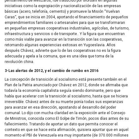
pensamiento de Mészáros, fue traducido por Giordani en algunas
iniciativas como la expropiación y nacionalización de las empresas
básicas (acero, telefonía, cemento) y promueve la Misión “Vuelvan
Caras”, que se inicia en 2004, aportando el financiamiento de pequeños
emprendimientos familiares o artesanales para que se transformaran
en pequeñas empresas cooperativas industriales, agrícolas, de turismo,
infraestructura y servicios o de transporte.. Y la figura que encuentran
como más viable para avanzar en la transición son las cooperativas,
retomando algunas experiencias exitosas en Yugoeslavia. Años
después Chávez, advierte que lo de las cooperativas no es la figura
adecuada y apela a la comuna, que es una idea que toma de la
revolución china.
3-Las alertas de 2012, y el cambio de rumbo en 2016
La concepción de transición al socialismo está presente también en el
Plan de la Patria anunciado por Chávez en 2012, donde se afirmaba que
todavía la economía capitalista seguía siendo dominante, pero que
había que acelerar con la transición al socialismo, hasta que se hiciera
irreversible. Chávez antes de su muerte ponía todas sus esperanzas
para avanzar en esa dirección, apostando al desarrollo del poder
comunal. Lo dijo con mucha claridad en la exposición ante el Consejo
de Ministros, conocida como El Golpe de Timón, pocos días antes de su
fallecimiento. Tratando de aportar un dato que permita conocer el
contexto en que se hace esta afirmación, quisiera apuntar que en aquel
momento el PBI de Venezuela era muy importante (de 370.000 millones