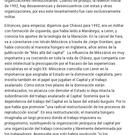
organizaciones revolucionarias. Cuando se produjo, la rebelión militar
de 1992, hay desavenencias y desencuentros con estas y otras
organizaciones, por eso este levantamiento fue casi exclusivamente
militar.
Entonces, para empezar, digamos que Chávez para 1992, era un militar
con formación de izquierda, que había leído a Mariátegui, a Lenin, y
conocía los aportes de la teología de la liberación. En la cárcel de Yare,
va a conectarse con István Mészáros a través de Jorge Giordani, que
había conocido al marxista húngaro en Inglaterra, años antes de la
publicación de “Más allá del capital”. La influencia de Mészáros es muy
importante y va creciendo en toda la vida de Chávez, que compartía con
este intelectual la preocupación por el fracaso de las experiencias
socialistas en el siglo XX. Mészáros coincidía con Lenin en la
importancia que asignaba al Estado en la dominación capitalista, pero
insistía también en el papel que jugaban el Capital y el trabajo
asalariado. Como estos tres pilares de la dominación están
entrelazados, no alcanza con demoler el Estado si deja intacta la
subordinación del trabajo asalariado al Capital. Sostenía que la
dependencia del trabajo del Capital es la base del estado burgués. Por lo
que había que promover “una radical restructuración de los procesos de
reproducción social”. En esa restructuración, el marxista húngaro
imaginaba un largo proceso donde el trabajo impusiera su
protagonismo, sustituyendo la organización jerárquica del capital por
una organización del trabajo consciente y libremente determinada por
los trabajadores. Aseguraba que solo habría revolución “si los