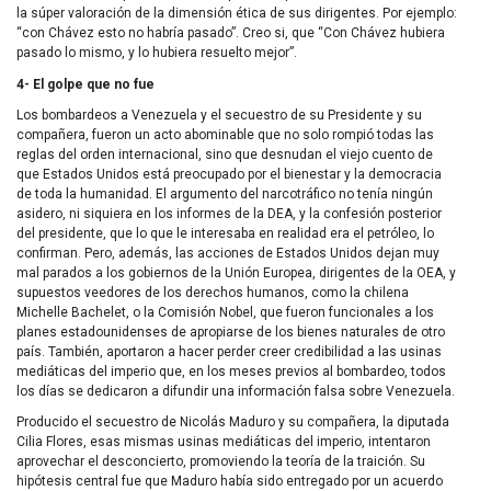
la súper valoración de la dimensión ética de sus dirigentes. Por ejemplo:
“con Chávez esto no habría pasado”. Creo si, que “Con Chávez hubiera
pasado lo mismo, y lo hubiera resuelto mejor”.
4- El
golpe que no fue
Los bombardeos a Venezuela y el secuestro de su Presidente y su
compañera, fueron un acto abominable que no solo rompió todas las
reglas del orden internacional, sino que desnudan el viejo cuento de
que Estados Unidos está preocupado por el bienestar y la democracia
de toda la humanidad. El argumento del narcotráfico no tenía ningún
asidero, ni siquiera en los informes de la DEA, y la confesión posterior
del presidente, que lo que le interesaba en realidad era el petróleo, lo
confirman. Pero, además, las acciones de Estados Unidos dejan muy
mal parados a los gobiernos de la Unión Europea, dirigentes de la OEA, y
supuestos veedores de los derechos humanos, como la chilena
Michelle Bachelet, o la Comisión Nobel, que fueron funcionales a los
planes estadounidenses de apropiarse de los bienes naturales de otro
país. También, aportaron a hacer perder creer credibilidad a las usinas
mediáticas del imperio que, en los meses previos al bombardeo, todos
los días se dedicaron a difundir una información falsa sobre Venezuela.
Producido el secuestro de Nicolás Maduro y su compañera, la diputada
Cilia Flores, esas mismas usinas mediáticas del imperio, intentaron
aprovechar el desconcierto, promoviendo la teoría de la traición. Su
hipótesis central fue que Maduro había sido entregado por un acuerdo