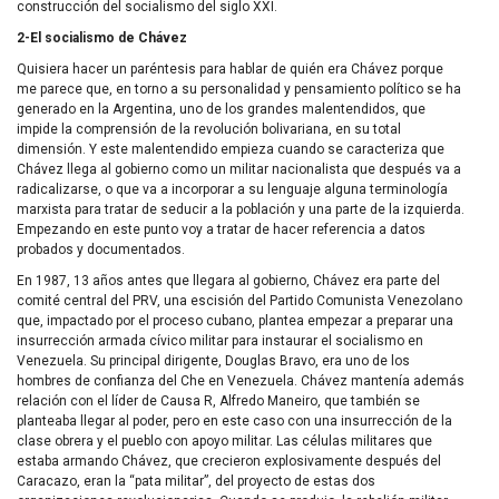
construcción del socialismo del siglo XXI.
2-El socialismo de Chávez
Quisiera hacer un paréntesis para hablar de quién era Chávez porque
me parece que, en torno a su personalidad y pensamiento político se ha
generado en la Argentina, uno de los grandes malentendidos, que
impide la comprensión de la revolución bolivariana, en su total
dimensión. Y este malentendido empieza cuando se caracteriza que
Chávez llega al gobierno como un militar nacionalista que después va a
radicalizarse, o que va a incorporar a su lenguaje alguna terminología
marxista para tratar de seducir a la población y una parte de la izquierda.
Empezando en este punto voy a tratar de hacer referencia a datos
probados y documentados.
En 1987, 13 años antes que llegara al gobierno, Chávez era parte del
comité central del PRV, una escisión del Partido Comunista Venezolano
que, impactado por el proceso cubano, plantea empezar a preparar una
insurrección armada cívico militar para instaurar el socialismo en
Venezuela. Su principal dirigente, Douglas Bravo, era uno de los
hombres de confianza del Che en Venezuela. Chávez mantenía además
relación con el líder de Causa R, Alfredo Maneiro, que también se
planteaba llegar al poder, pero en este caso con una insurrección de la
clase obrera y el pueblo con apoyo militar. Las células militares que
estaba armando Chávez, que crecieron explosivamente después del
Caracazo, eran la “pata militar”, del proyecto de estas dos