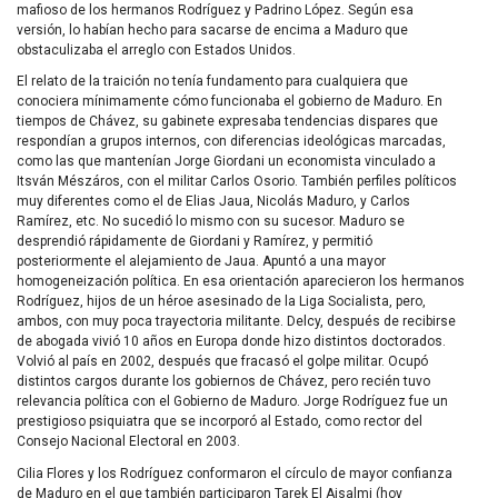
mafioso de los hermanos Rodríguez y Padrino López. Según esa
versión, lo habían hecho para sacarse de encima a Maduro que
obstaculizaba el arreglo con Estados Unidos.
El relato de la traición no tenía fundamento para cualquiera que
conociera mínimamente cómo funcionaba el gobierno de Maduro. En
tiempos de Chávez, su gabinete expresaba tendencias dispares que
respondían a grupos internos, con diferencias ideológicas marcadas,
como las que mantenían Jorge Giordani un economista vinculado a
Itsván Mészáros, con el militar Carlos Osorio. También perfiles políticos
muy diferentes como el de Elias Jaua, Nicolás Maduro, y Carlos
Ramírez, etc. No sucedió lo mismo con su sucesor. Maduro se
desprendió rápidamente de Giordani y Ramírez, y permitió
posteriormente el alejamiento de Jaua. Apuntó a una mayor
homogeneización política. En esa orientación aparecieron los hermanos
Rodríguez, hijos de un héroe asesinado de la Liga Socialista, pero,
ambos, con muy poca trayectoria militante. Delcy, después de recibirse
de abogada vivió 10 años en Europa donde hizo distintos doctorados.
Volvió al país en 2002, después que fracasó el golpe militar. Ocupó
distintos cargos durante los gobiernos de Chávez, pero recién tuvo
relevancia política con el Gobierno de Maduro. Jorge Rodríguez fue un
prestigioso psiquiatra que se incorporó al Estado, como rector del
Consejo Nacional Electoral en 2003.
Cilia Flores y los Rodríguez conformaron el círculo de mayor confianza
de Maduro en el que también participaron Tarek El Aisalmi (hoy