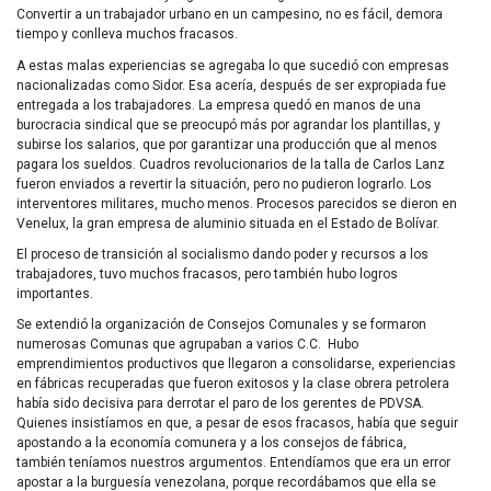
Convertir a un trabajador urbano en un campesino, no es fácil, demora
tiempo y conlleva muchos fracasos.
A estas malas experiencias se agregaba lo que sucedió con empresas
nacionalizadas como Sidor. Esa acería, después de ser expropiada fue
entregada a los trabajadores. La empresa quedó en manos de una
burocracia sindical que se preocupó más por agrandar los plantillas, y
subirse los salarios, que por garantizar una producción que al menos
pagara los sueldos. Cuadros revolucionarios de la talla de Carlos Lanz
fueron enviados a revertir la situación, pero no pudieron lograrlo. Los
interventores militares, mucho menos. Procesos parecidos se dieron en
Venelux, la gran empresa de aluminio situada en el Estado de Bolívar.
El proceso de transición al socialismo dando poder y recursos a los
trabajadores, tuvo muchos fracasos, pero también hubo logros
importantes.
Se extendió la organización de Consejos Comunales y se formaron
numerosas Comunas que agrupaban a varios C.C. Hubo
emprendimientos productivos que llegaron a consolidarse, experiencias
en fábricas recuperadas que fueron exitosos y la clase obrera petrolera
había sido decisiva para derrotar el paro de los gerentes de PDVSA.
Quienes insistíamos en que, a pesar de esos fracasos, había que seguir
apostando a la economía comunera y a los consejos de fábrica,
también teníamos nuestros argumentos. Entendíamos que era un error
apostar a la burguesía venezolana, porque recordábamos que ella se