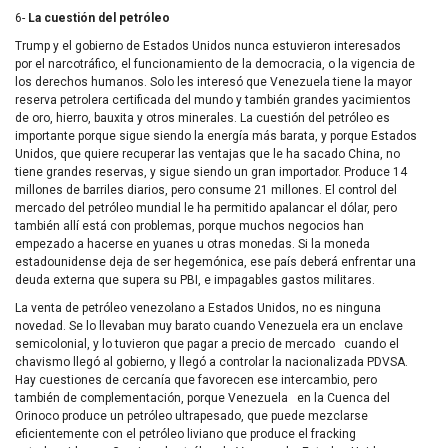
6-
La cuestión del petróleo
Trump y el gobierno de Estados Unidos nunca estuvieron interesados
por el narcotráfico, el funcionamiento de la democracia, o la vigencia de
los derechos humanos. Solo les interesó que Venezuela tiene la mayor
reserva petrolera certificada del mundo y también grandes yacimientos
de oro, hierro, bauxita y otros minerales. La cuestión del petróleo es
importante porque sigue siendo la energía más barata, y porque Estados
Unidos, que quiere recuperar las ventajas que le ha sacado China, no
tiene grandes reservas, y sigue siendo un gran importador. Produce 14
millones de barriles diarios, pero consume 21 millones. El control del
mercado del petróleo mundial le ha permitido apalancar el dólar, pero
también allí está con problemas, porque muchos negocios han
empezado a hacerse en yuanes u otras monedas. Si la moneda
estadounidense deja de ser hegemónica, ese país deberá enfrentar una
deuda externa que supera su PBI, e impagables gastos militares.
La venta de petróleo venezolano a Estados Unidos, no es ninguna
novedad. Se lo llevaban muy barato cuando Venezuela era un enclave
semicolonial, y lo tuvieron que pagar a precio de mercado cuando el
chavismo llegó al gobierno, y llegó a controlar la nacionalizada PDVSA.
Hay cuestiones de cercanía que favorecen ese intercambio, pero
también de complementación, porque Venezuela en la Cuenca del
Orinoco produce un petróleo ultrapesado, que puede mezclarse
eficientemente con el petróleo liviano que produce el fracking