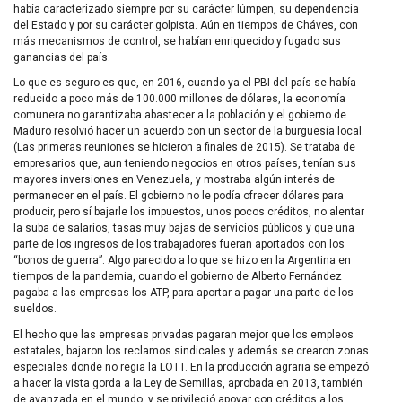
había caracterizado siempre por su carácter lúmpen, su dependencia
del Estado y por su carácter golpista. Aún en tiempos de Cháves, con
más mecanismos de control, se habían enriquecido y fugado sus
ganancias del país.
Lo que es seguro es que, en 2016, cuando ya el PBI del país se había
reducido a poco más de 100.000 millones de dólares, la economía
comunera no garantizaba abastecer a la población y el gobierno de
Maduro resolvió hacer un acuerdo con un sector de la burguesía local.
(Las primeras reuniones se hicieron a finales de 2015). Se trataba de
empresarios que, aun teniendo negocios en otros países, tenían sus
mayores inversiones en Venezuela, y mostraba algún interés de
permanecer en el país. El gobierno no le podía ofrecer dólares para
producir, pero sí bajarle los impuestos, unos pocos créditos, no alentar
la suba de salarios, tasas muy bajas de servicios públicos y que una
parte de los ingresos de los trabajadores fueran aportados con los
“bonos de guerra”. Algo parecido a lo que se hizo en la Argentina en
tiempos de la pandemia, cuando el gobierno de Alberto Fernández
pagaba a las empresas los ATP, para aportar a pagar una parte de los
sueldos.
El hecho que las empresas privadas pagaran mejor que los empleos
estatales, bajaron los reclamos sindicales y además se crearon zonas
especiales donde no regia la LOTT. En la producción agraria se empezó
a hacer la vista gorda a la Ley de Semillas, aprobada en 2013, también
de avanzada en el mundo, y se privilegió apoyar con créditos a los