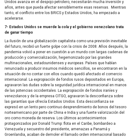
Unidos avanza en el despojo petrolero, necesitarán mucha inversión y
años, antes que pueda afectar sensiblemente esas reservas. Mientras
tanto, el conflicto entre los BRICS y Estados Unidos, ha empezado a
acelerarse.
7- Estados Unidos se muerde la cola y el gobierno venezolano trata
de ganar tiempo
La ilusión de una globalización capitalista como una previsión inevitable
del futuro, recibió un fuerte golpe con la crisis de 2008. Años después, la
pandemia volvió a poner en cuestión a un mundo con largas cadenas de
producción y comercialización, hegemonizado por las grandes
multinacionales, estadounidenses y europeas. Países que habían
renunciado a producir insumos médicos sencillos, se encontraron en la
situación de no contar con ellos cuando quedó afectado el comercio
internacional. La expropiación de fondos rusos depositados en Europa,
agravaron las dudas sobre la seguridad jurídica internacional en manos
de las potencias occidentales. La expropiación de fondos iraníes y
venezolanos y de la empresa CITGO, agravaron la desconfianza sobre
las garantías que ofrecía Estados Unidos. Esta desconfianza se
expresó en un lento pero continuo desprendimiento de bonos del tesoro
norteamericano por parte de China e India y una fuerte valorización del
oro como moneda de reserva. Los últimos acontecimientos
protagonizados por Donald Trump: flota en el Caribe, bombardeo a
Venezuela y secuestro del presidente, amenazas a Panamá y
Groenlandia, acaban de demoler el llamado orden internacional basado