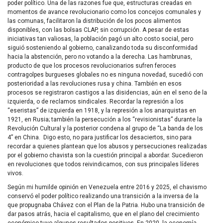
poder político. Una de las razones fue que, estructuras creadas en
momentos de avance revolucionario como los concejos comunales y
las comunas, facilitaron la distribución de los pocos alimentos
disponibles, con las bolsas CLAP, sin corrupción. A pesar de estas
iniciativas tan valiosas, la población pagó un alto costo social, pero
siguió sosteniendo al gobierno, canalizando toda su disconformidad
hacia la abstención, pero no votando a la derecha. Las hambrunas,
producto de que los procesos revolucionarios sufren feroces
contragolpes burgueses globales no es ninguna novedad, sucedió con
posterioridad a las revoluciones rusa y china. También en esos
procesos se registraron castigos a las disidencias, aún en el seno de la
izquierda, o de reclamos sindicales. Recordar la represión a los
“eseristas” de izquierda en 1918, y la represión a los anarquistas en
1921, en Rusia; también la persecución a los “revisionistas” durante la
Revolución Cultural y la posterior condena al grupo de “La banda de los
4” en China. Digo esto, no para justificar los desaciertos, sino para
recordar a quienes plantean que los abusos y persecuciones realizadas
por el gobierno chavista son la cuestión principal a abordar. Sucedieron
en revoluciones que todos reivindicamos, con sus principales líderes
vivos.
Según mi humilde opinión en Venezuela entre 2016 y 2025, el chavismo
conservó el poder político realizando una transición a la inversa de la
que propugnaba Chávez con el Plan de la Patria. Hubo una transición de
dar pasos atrás, hacia el capitalismo, que en el plano del crecimiento