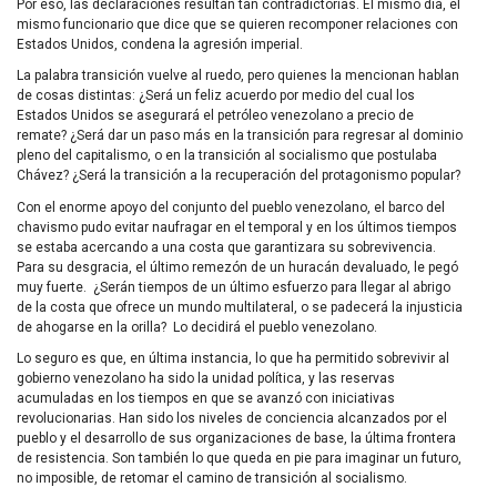
Por eso, las declaraciones resultan tan contradictorias. El mismo día, el
mismo funcionario que dice que se quieren recomponer relaciones con
Estados Unidos, condena la agresión imperial.
La palabra transición vuelve al ruedo, pero quienes la mencionan hablan
de cosas distintas: ¿Será un feliz acuerdo por medio del cual los
Estados Unidos se asegurará el petróleo venezolano a precio de
remate? ¿Será dar un paso más en la transición para regresar al dominio
pleno del capitalismo, o en la transición al socialismo que postulaba
Chávez? ¿Será la transición a la recuperación del protagonismo popular?
Con el enorme apoyo del conjunto del pueblo venezolano, el barco del
chavismo pudo evitar naufragar en el temporal y en los últimos tiempos
se estaba acercando a una costa que garantizara su sobrevivencia.
Para su desgracia, el último remezón de un huracán devaluado, le pegó
muy fuerte. ¿Serán tiempos de un último esfuerzo para llegar al abrigo
de la costa que ofrece un mundo multilateral, o se padecerá la injusticia
de ahogarse en la orilla? Lo decidirá el pueblo venezolano.
Lo seguro es que, en última instancia, lo que ha permitido sobrevivir al
gobierno venezolano ha sido la unidad política, y las reservas
acumuladas en los tiempos en que se avanzó con iniciativas
revolucionarias. Han sido los niveles de conciencia alcanzados por el
pueblo y el desarrollo de sus organizaciones de base, la última frontera
de resistencia. Son también lo que queda en pie para imaginar un futuro,
no imposible, de retomar el camino de transición al socialismo.