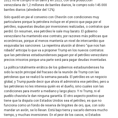
2022 no le compró ni un barril y en 2025, con una producción
venezolana de 1,2 millones de barriles diarios, le compro solo 145.000
barriles diarios (alrededor del 12%).
Solo quedó en pie el convenio con Chevrón con condiciones muy
particulares porque la petrolera incluye en el precio que paga por el
petróleo, supuestas deudas por inversiones realizadas, o contratos que
perdió. En resumen, ese petróleo le sale muy barato. El gobierno
venezolano ha mantenido ese contrato, por razones más políticas que
económicas, porque al menos mantenía un nivel de intercambio que
esquivaba las sanciones. La repentina alusión al dinero “que nos han
robado” anticipa lo que va a proponer Trump en los nuevos contratos:
que las petroleras estadounidenses paguen por el petróleo venezolano
precios irrisorios porque una parte será para pagar deudas inventadas.
La política totalmente errática de los gobiernos estadounidenses ha
sido la razón principal del fracaso de la reunión de Trump con las
petroleras que se realizó la semana pasada. El petróleo es un negocio
global, y Trump puede decir que ahora él administra ese petróleo, pero a
las petroleras no les interesa quién es el dueño, sino cuales son las
condiciones para invertir a mediano y largo plazo. Y ni Trump, ni el
pueblo chavista le dan ninguna garantía. El otro aspecto positivo que
tiene que la disputa con Estados Unidos sea el petróleo, es que no
funciona como un fondo de reserva de lingotes de oro, que, con solo
mandar un avión, se lo llevan. Está bajo tierra y sacarlo demora mucho
tiempo, y muchas inversiones. En el peor de los casos, si Estados