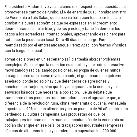
El presidente Maduro tuvo vacilaciones con respecto a la necesidad de
promover ese cambio de rumbo. El 6 de enero de 2016, nombro Ministro
de Economía a Luis Salas, que proponía fortalecer los controles para
combatir la guerra económica que se expresaba en el crecimiento
desmesurado del dólar blue, y de los precios, y también demorar los
pagos a los acreedores internacionales, aprovechando ese dinero para
fortalecer la producción local. Duró 45 días en el cargo. Fue
reemplazado por el empresario Miguel Pérez Abad, con fuertes vínculos
con la burguesía local.
Tomar decisiones en un escenario así, planteaba abordar problemas
complejos. Suponer que la cuestión es sencilla y que todo se resuelve
movilizando y radicalizando posiciones, es propia de quienes nunca
protagonizaron un proceso revolucionario, ni gestionaron un gobierno
asediado, donde no solo hay que defenderse de agresiones y
sanciones extranjeras, sino que hay que garantizar la comida y los
servicios básicos que necesita la población. Fue un debate que
transitaron otros procesos transformadores con el agravante que, a
diferencia de la revolución rusa, china, vietnamita o cubana, Venezuela
importaba el 90% de sus alimentos y en un proceso de 90 años había ido
perdiendo su cultura campesina. Las propuestas de que los
trabajadores tomaran en sus manos la conducción de la economía no
podían obviar que en ese país los trabajadores industriales (empresas
básicas de alta tecnología) y petroleros no superaban los 200.000.