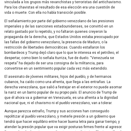
vinculada a los grupos más revanchistas y terroristas del antichavismo.
Para los chavistas el resultado de esa elección era una cuestión de
vida o muerte. Con ella no había transición posible.
El señalamiento por parte del gobierno venezolano de las presiones
imperiales y de las sanciones estadounidenses, se convirtió en un
relato gastado por lo repetido, y no faltaron quienes creyeron la
propaganda de la derecha, que Estados Unidos estaba preocupado por
las fallas del gobierno venezolano, la presencia de Maduro, o la
restricción de libertades democráticas. Cuando estallaron los
bombardeos y Trump dejó claro que lo que le interesa es el petróleo, el
despertar, como bien lo señala Iturriza, fue de duelo. “Venezuela se
respeta” ha dejado de ser una consigna de la militancia, para
convertirse en un sentimiento popular cada vez más extendido.
El asesinato de jóvenes militares, hijos del pueblo, y de hermanos
cubanos, ha caído como una afrenta, que llega a las entrañas. La
derecha venezolana, que salió a festejar en el exterior no puede asomar
la nariz en un barrio popular de su propio país. El anuncio de Trump de
que él ahora va a gobernar en Venezuela, es una afrenta a la dignidad
nacional que, ni el chavismo ni el pueblo venezolano, van a tolerar.
Aunque parezca extraño, Trump y sus acciones han conseguido
repolitizar al pueblo venezolano, y meterle presión a un gobierno que
tendrá que hacer equilibrio entre hacer buena letra para ganar tiempo, y
atender la presión popular que va exigir posturas firmes frente al agresor.