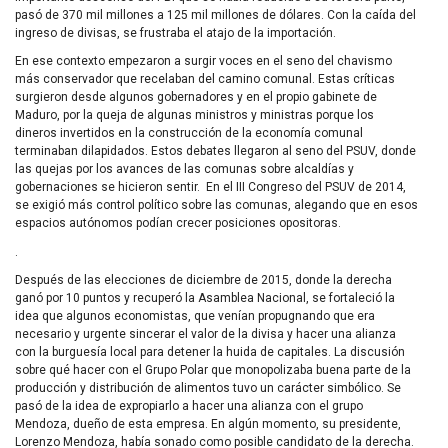
pasó de 370 mil millones a 125 mil millones de dólares. Con la caída del
ingreso de divisas, se frustraba el atajo de la importación.
En ese contexto empezaron a surgir voces en el seno del chavismo
más conservador que recelaban del camino comunal. Estas críticas
surgieron desde algunos gobernadores y en el propio gabinete de
Maduro, por la queja de algunas ministros y ministras porque los
dineros invertidos en la construcción de la economía comunal
terminaban dilapidados. Estos debates llegaron al seno del PSUV, donde
las quejas por los avances de las comunas sobre alcaldías y
gobernaciones se hicieron sentir. En el III Congreso del PSUV de 2014,
se exigió más control político sobre las comunas, alegando que en esos
espacios autónomos podían crecer posiciones opositoras.
.
Después de las elecciones de diciembre de 2015, donde la derecha
ganó por 10 puntos y recuperó la Asamblea Nacional, se fortaleció la
idea que algunos economistas, que venían propugnando que era
necesario y urgente sincerar el valor de la divisa y hacer una alianza
con la burguesía local para detener la huida de capitales. La discusión
sobre qué hacer con el Grupo Polar que monopolizaba buena parte de la
producción y distribución de alimentos tuvo un carácter simbólico. Se
pasó de la idea de expropiarlo a hacer una alianza con el grupo
Mendoza, dueño de esta empresa. En algún momento, su presidente,
Lorenzo Mendoza, había sonado como posible candidato de la derecha.