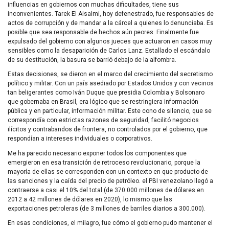
influencias en gobiernos con muchas dificultades, tiene sus
inconvenientes. Tarek El Aisalmi, hoy defenestrado, fue responsables de
actos de corrupción y de mandar a la cárcel a quienes lo denunciaba. Es
posible que sea responsable de hechos aún peores. Finalmente fue
expulsado del gobierno con algunos jueces que actuaron en casos muy
sensibles como la desaparición de Carlos Lanz. Estallado el escándalo
de su destitución, la basura se barrió debajo de la alfombra.
Estas decisiones, se dieron en el marco del crecimiento del secretismo
político y militar. Con un país asediado por Estados Unidos y con vecinos
tan beligerantes como Iván Duque que presidia Colombia y Bolsonaro
que gobernaba en Brasil, era lógico que se restringiera información
pública y en particular, información militar. Este cono de silencio, que se
correspondía con estrictas razones de seguridad, facilitó negocios
ilícitos y contrabandos de frontera, no controlados por el gobierno, que
respondían a intereses individuales o corporativos.
Me ha parecido necesario exponer todos los componentes que
emergieron en esa transición de retroceso revolucionario, porque la
mayoría de ellas se corresponden con un contexto en que producto de
las sanciones y la caída del precio de petróleo. el PBI venezolano llegó a
contraerse a casi el 10% del total (de 370.000 millones de dólares en
2012 a 42 millones de dólares en 2020), lo mismo que las
exportaciones petroleras (de 3 millones de barriles diarios a 300.000).
En esas condiciones, el milagro, fue cómo el gobierno pudo mantener el