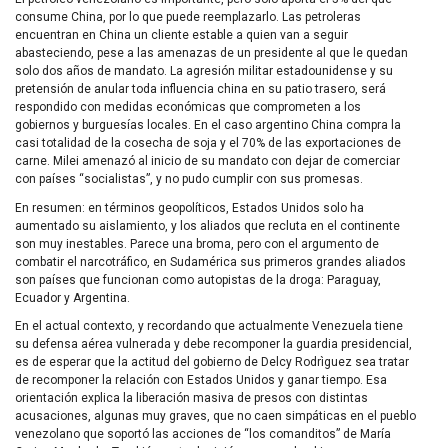
consume China, por lo que puede reemplazarlo. Las petroleras
encuentran en China un cliente estable a quien van a seguir
abasteciendo, pese a las amenazas de un presidente al que le quedan
solo dos años de mandato. La agresión militar estadounidense y su
pretensión de anular toda influencia china en su patio trasero, será
respondido con medidas económicas que comprometen a los
gobiernos y burguesías locales. En el caso argentino China compra la
casi totalidad de la cosecha de soja y el 70% de las exportaciones de
carne. Milei amenazó al inicio de su mandato con dejar de comerciar
con países “socialistas”, y no pudo cumplir con sus promesas.
En resumen: en términos geopolíticos, Estados Unidos solo ha
aumentado su aislamiento, y los aliados que recluta en el continente
son muy inestables. Parece una broma, pero con el argumento de
combatir el narcotráfico, en Sudamérica sus primeros grandes aliados
son países que funcionan como autopistas de la droga: Paraguay,
Ecuador y Argentina.
En el actual contexto, y recordando que actualmente Venezuela tiene
su defensa aérea vulnerada y debe recomponer la guardia presidencial,
es de esperar que la actitud del gobierno de Delcy Rodrìguez sea tratar
de recomponer la relación con Estados Unidos y ganar tiempo. Esa
orientación explica la liberación masiva de presos con distintas
acusaciones, algunas muy graves, que no caen simpáticas en el pueblo
venezolano que soportó las acciones de “los comanditos” de María