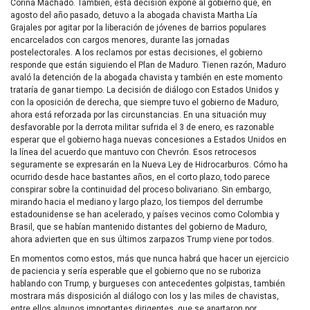
Corina Machado. También, esta decisión expone al gobierno que, en
agosto del año pasado, detuvo a la abogada chavista Martha Lía
Grajales por agitar por la liberación de jóvenes de barrios populares
encarcelados con cargos menores, durante las jornadas
postelectorales. A los reclamos por estas decisiones, el gobierno
responde que están siguiendo el Plan de Maduro. Tienen razón, Maduro
avaló la detención de la abogada chavista y también en este momento
trataría de ganar tiempo. La decisión de diálogo con Estados Unidos y
con la oposición de derecha, que siempre tuvo el gobierno de Maduro,
ahora está reforzada por las circunstancias. En una situación muy
desfavorable por la derrota militar sufrida el 3 de enero, es razonable
esperar que el gobierno haga nuevas concesiones a Estados Unidos en
la línea del acuerdo que mantuvo con Chevrón. Esos retrocesos
seguramente se expresarán en la Nueva Ley de Hidrocarburos. Cómo ha
ocurrido desde hace bastantes años, en el corto plazo, todo parece
conspirar sobre la continuidad del proceso bolivariano. Sin embargo,
mirando hacia el mediano y largo plazo, los tiempos del derrumbe
estadounidense se han acelerado, y países vecinos como Colombia y
Brasil, que se habían mantenido distantes del gobierno de Maduro,
ahora advierten que en sus últimos zarpazos Trump viene por todos.
En momentos como estos, más que nunca habrá que hacer un ejercicio
de paciencia y sería esperable que el gobierno que no se ruboriza
hablando con Trump, y burgueses con antecedentes golpistas, también
mostrara más disposición al diálogo con los y las miles de chavistas,
entre ellos algunos importantes dirigentes, que se apartaron por