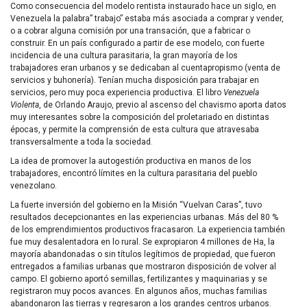
Como consecuencia del modelo rentista instaurado hace un siglo, en
Venezuela la palabra” trabajo” estaba más asociada a comprar y vender,
o a cobrar alguna comisión por una transación, que a fabricar o
construir. En un país configurado a partir de ese modelo, con fuerte
incidencia de una cultura parasitaria, la gran mayoría de los
trabajadores eran urbanos y se dedicaban al cuentapropismo (venta de
servicios y buhonería). Tenían mucha disposición para trabajar en
servicios, pero muy poca experiencia productiva. El libro
Venezuela
Violenta
, de Orlando Araujo, previo al ascenso del chavismo aporta datos
muy interesantes sobre la composición del proletariado en distintas
épocas, y permite la comprensión de esta cultura que atravesaba
transversalmente a toda la sociedad.
La idea de promover la autogestión productiva en manos de los
trabajadores, encontró límites en la cultura parasitaria del pueblo
venezolano.
La fuerte inversión del gobierno en la Misión “Vuelvan Caras”, tuvo
resultados decepcionantes en las experiencias urbanas. Más del 80 %
de los emprendimientos productivos fracasaron. La experiencia también
fue muy desalentadora en lo rural. Se expropiaron 4 millones de Ha, la
mayoría abandonadas o sin títulos legítimos de propiedad, que fueron
entregados a familias urbanas que mostraron disposición de volver al
campo. El gobierno aportó semillas, fertilizantes y maquinarias y se
registraron muy pocos avances. En algunos años, muchas familias
abandonaron las tierras y regresaron a los grandes centros urbanos.