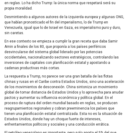
en reglas. Lo ha dicho Trump: la única norma que respetará será su
propia moralidad.
Desmintiendo a algunos autores de la izquierda europea y algunas ONG,
que habían pronosticado el fin del imperialismo, lo de Trump en
Venezuela, igual que lo de Israel en Gaza, es imperialismo puro y duro,
sin caretas.
En ese contexto se empieza a cumplir la gran receta que daba Samir
Amin a finales de los 80, que proponía a los países periféricos
desvincularse del sistema global liderado por las potencias
occidentales, nacionalizando sectores estratégicos, controlando las
inversiones de capitales con planificación estatal y apostando a
cadenas productivas más cortas.
La respuesta a Trump, no parece ser una gran batalla de las flotas
chinas y rusas en el Caribe contra Estados Unidos, sino una aceleración
de los movimientos de desconexión. China sintoniza un movimiento
global de tomar distancia de Estados Unidos y lo aprovecha para anudar
pactos y aumentar su influencia económica y política global. En el
proceso de ruptura del orden mundial basado en reglas, se producen
reagrupamientos regionales y cobran preeminencia los países que
tienen una planificación estatal centralizada. Esta no es la situación de
Estados Unidos, donde hay un choque fuerte de intereses,
enfrentamientos políticos y sociales y una conducción errática.
El petróleo venezolano es importante, pero solo aporta el 5% del que