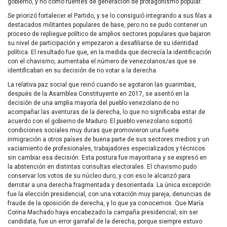
gobierno, y no como fuentes de generación de protagonismo popular.
Se priorizó fortalecer el Partido, y se lo consiguió integrando a sus filas a
destacados militantes populares de base, pero no se pudo contener un
proceso de repliegue político de amplios sectores populares que bajaron
su nivel de participación y empezaron a desafiliarse de su identidad
política. El resultado fue que, en la medida que decrecía la identificación
con el chavismo, aumentaba el número de venezolanos/as que se
identificaban en su decisión de no votar a la derecha.
La relativa paz social que reinó cuando se agotaron las guarimbas,
después de la Asamblea Constituyente en 2017, se asentó en la
decisión de una amplia mayoría del pueblo venezolano de no
acompañar las aventuras de la derecha, lo que no significaba estar de
acuerdo con el gobierno de Maduro. El pueblo venezolano soportó
condiciones sociales muy duras que promovieron una fuerte
inmigración a otros países de buena parte de sus sectores medios y un
vaciamiento de profesionales, trabajadores especializados y técnicos
sin cambiar esa decisión. Esta postura fue mayoritaria y se expresó en
la abstención en distintas consultas electorales. El chavismo pudo
conservar los votos de su núcleo duro, y con eso le alcanzó para
derrotar a una derecha fragmentada y desorientada. La única excepción
fue la elección presidencial, con una votación muy pareja, denuncias de
fraude de la oposición de derecha, y lo que ya conocemos. Que María
Corina Machado haya encabezado la campaña presidencial, sin ser
candidata, fue un error garrafal de la derecha, porque siempre estuvo