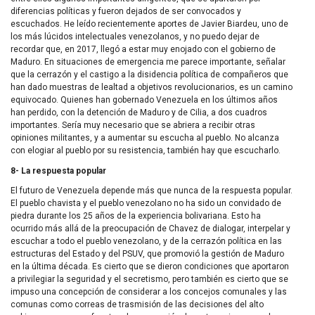
diferencias políticas y fueron dejados de ser convocados y
escuchados. He leído recientemente aportes de Javier Biardeu, uno de
los más lúcidos intelectuales venezolanos, y no puedo dejar de
recordar que, en 2017, llegó a estar muy enojado con el gobierno de
Maduro. En situaciones de emergencia me parece importante, señalar
que la cerrazón y el castigo a la disidencia política de compañeros que
han dado muestras de lealtad a objetivos revolucionarios, es un camino
equivocado. Quienes han gobernado Venezuela en los últimos años
han perdido, con la detención de Maduro y de Cilia, a dos cuadros
importantes. Sería muy necesario que se abriera a recibir otras
opiniones militantes, y a aumentar su escucha al pueblo. No alcanza
con elogiar al pueblo por su resistencia, también hay que escucharlo.
8- La respuesta popular
El futuro de Venezuela depende más que nunca de la respuesta popular.
El pueblo chavista y el pueblo venezolano no ha sido un convidado de
piedra durante los 25 años de la experiencia bolivariana. Esto ha
ocurrido más allá de la preocupación de Chavez de dialogar, interpelar y
escuchar a todo el pueblo venezolano, y de la cerrazón política en las
estructuras del Estado y del PSUV, que promovió la gestión de Maduro
en la última década. Es cierto que se dieron condiciones que aportaron
a privilegiar la seguridad y el secretismo, pero también es cierto que se
impuso una concepción de considerar a los concejos comunales y las
comunas como correas de trasmisión de las decisiones del alto