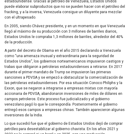
estadounidense. Gracias al petróleo de Venezuela, Estados Unidos
puede elaborar subproductos que no se pueden hacer con el petróleo del
fracking, y a la inversa, Venezuela consigue un diluyente para mezclar
con el ultrapesado.
En 2005, siendo Chávez presidente, y en un momento en que Venezuela
llegó al máximo de su producción con 3 millones de barriles diarios,
Estados Unidos le compraba 1,3 millones de barriles, alrededor del 40%
de la producción.
A partir del decreto de Obama en el año 2015 declarando a Venezuela
como “una amenaza inusual y extraordinaria para la seguridad de
Estados Unidos”, los gobiernos norteamericanos impusieron castigos y
trabas que obligaron a petroleras estadounidenses a retirarse. En 2017
durante el primer mandato de Trump se impusieron las primeras
sanciones a PDVSA y se empezó a obstaculizar la comercialización de
las petroleras estadounidenses. Por esa situación Conoco Philiphs y la
Exxon, que se negaron a integrarse a empresas mixtas con mayoría
accionaria de PDVSA, abandonaron inversiones de miles de dólares en
campos petroleros. Este proceso fue judicializado y el gobierno
venezolano pagó lo que le correspondía. Posteriormente el gobierno
entregó esos campos a empresas chinas. También aparecieron algunas
inversiones de la India.
Lo que sucedió fue que el gobierno de Estados Unidos dejó de comprar
petróleo para desestabilizar al gobierno chavista. En los años 2021 y