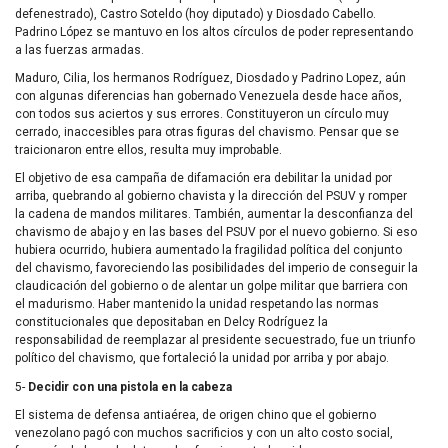
defenestrado), Castro Soteldo (hoy diputado) y Diosdado Cabello.
Padrino López se mantuvo en los altos círculos de poder representando
a las fuerzas armadas.
Maduro, Cilia, los hermanos Rodríguez, Diosdado y Padrino Lopez, aún
con algunas diferencias han gobernado Venezuela desde hace años,
con todos sus aciertos y sus errores. Constituyeron un círculo muy
cerrado, inaccesibles para otras figuras del chavismo. Pensar que se
traicionaron entre ellos, resulta muy improbable.
El objetivo de esa campaña de difamación era debilitar la unidad por
arriba, quebrando al gobierno chavista y la dirección del PSUV y romper
la cadena de mandos militares. También, aumentar la desconfianza del
chavismo de abajo y en las bases del PSUV por el nuevo gobierno. Si eso
hubiera ocurrido, hubiera aumentado la fragilidad política del conjunto
del chavismo, favoreciendo las posibilidades del imperio de conseguir la
claudicación del gobierno o de alentar un golpe militar que barriera con
el madurismo. Haber mantenido la unidad respetando las normas
constitucionales que depositaban en Delcy Rodríguez la
responsabilidad de reemplazar al presidente secuestrado, fue un triunfo
político del chavismo, que fortaleció la unidad por arriba y por abajo.
5-
Decidir con una pistola en la cabeza
El sistema de defensa antiaérea, de origen chino que el gobierno
venezolano pagó con muchos sacrificios y con un alto costo social,