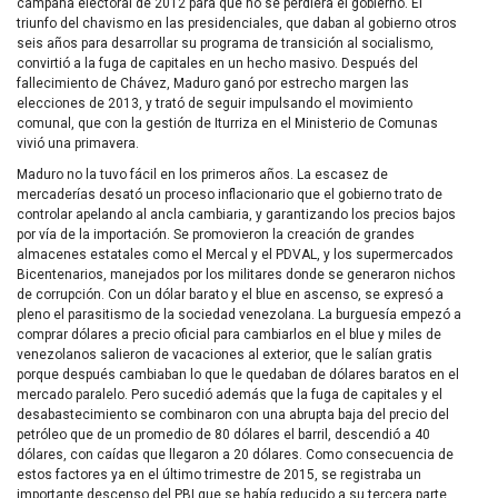
campaña electoral de 2012 para que no se perdiera el gobierno. El
triunfo del chavismo en las presidenciales, que daban al gobierno otros
seis años para desarrollar su programa de transición al socialismo,
convirtió a la fuga de capitales en un hecho masivo. Después del
fallecimiento de Chávez, Maduro ganó por estrecho margen las
elecciones de 2013, y trató de seguir impulsando el movimiento
comunal, que con la gestión de Iturriza en el Ministerio de Comunas
vivió una primavera.
Maduro no la tuvo fácil en los primeros años. La escasez de
mercaderías desató un proceso inflacionario que el gobierno trato de
controlar apelando al ancla cambiaria, y garantizando los precios bajos
por vía de la importación. Se promovieron la creación de grandes
almacenes estatales como el Mercal y el PDVAL, y los supermercados
Bicentenarios, manejados por los militares donde se generaron nichos
de corrupción. Con un dólar barato y el blue en ascenso, se expresó a
pleno el parasitismo de la sociedad venezolana. La burguesía empezó a
comprar dólares a precio oficial para cambiarlos en el blue y miles de
venezolanos salieron de vacaciones al exterior, que le salían gratis
porque después cambiaban lo que le quedaban de dólares baratos en el
mercado paralelo. Pero sucedió además que la fuga de capitales y el
desabastecimiento se combinaron con una abrupta baja del precio del
petróleo que de un promedio de 80 dólares el barril, descendió a 40
dólares, con caídas que llegaron a 20 dólares. Como consecuencia de
estos factores ya en el último trimestre de 2015, se registraba un
importante descenso del PBI que se había reducido a su tercera parte,