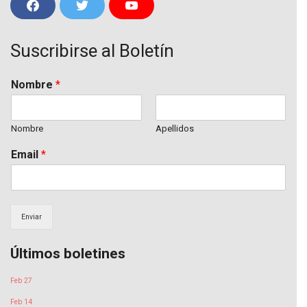
F
T
Y
a
w
o
c
i
u
e
t
T
Suscribirse al Boletín
b
t
u
o
e
b
o
r
e
k
Nombre
*
Nombre
Apellidos
Email
*
Enviar
Últimos boletines
Feb 27
Feb 14