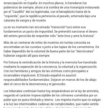
emancipación en España. En muchos planos, lo heredaron los
poderosos de siempre, ahora a la sombra de una monarquía instaurada
por el “Caudillo”. Así se legitimaba, con el beneplácito hasta de la
“izquierda”, que la república pertenecía al pasado, enterrada bajo una
catarata de sangre y de muerte.
La en su momento tan encomiada “transición” tuvo entre sus
fundamentos un pacto de impunidad. Se pretendió sancionar el deseo
del extinto genocida de responder sólo “ante Dios y ante la historia”.
Más de un centenar de miles de muertos sin tumba conocida se
encontraban en las cunetas o junto a las tapias de los cementerios. De
haber dependido de la voluntad de buena parte de los “demócratas”
hubieran seguido allí para siempre.
Por fortuna la reivindicación de la historia y la memoria fue transitada
mediante la expansión de la conciencia, la voluntad y la organización.
Con los familiares y amigos de las víctimas como principales e
incansables impulsores. El Estado español no asumió
responsabilidades fundamentales. Dejaron en manos de los de abajo
abrir el cerco de la desmemoria y el genocidio.
Los tribunales continúan hasta hoy amparándose en la ley de amnistía,
negando el carácter imprescriptible de los crímenes cometidos por un
poder que se quiso ilimitado y eterno. Les importa mucho que no salgan
a la luz las interminables cadenas de complicidades, que nadie ventile