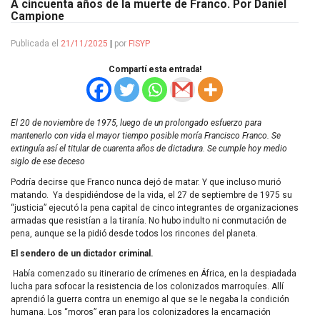
A cincuenta años de la muerte de Franco. Por Daniel
Campione
Publicada el
21/11/2025
|
por
FISYP
Compartí esta entrada!
El 20 de noviembre de 1975, luego de un prolongado esfuerzo para
mantenerlo con vida el mayor tiempo posible moría Francisco Franco. Se
extinguía así el titular de cuarenta años de dictadura. Se cumple hoy medio
siglo de ese deceso
Podría decirse que Franco nunca dejó de matar. Y que incluso murió
matando. Ya despidiéndose de la vida, el 27 de septiembre de 1975 su
“justicia” ejecutó la pena capital de cinco integrantes de organizaciones
armadas que resistían a la tiranía. No hubo indulto ni conmutación de
pena, aunque se la pidió desde todos los rincones del planeta.
El sendero de un dictador criminal.
Había comenzado su itinerario de crímenes en África, en la despiadada
lucha para sofocar la resistencia de los colonizados marroquíes. Allí
aprendió la guerra contra un enemigo al que se le negaba la condición
humana. Los “moros” eran para los colonizadores la encarnación