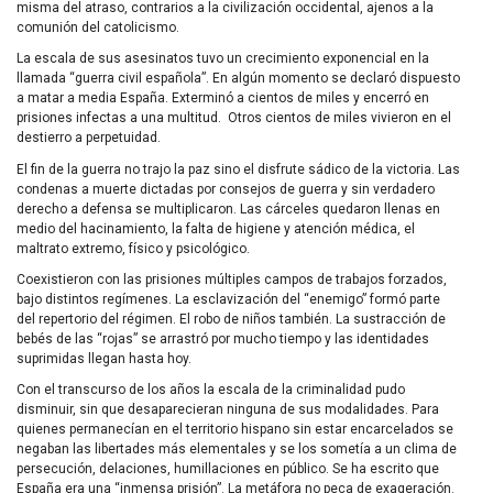
misma del atraso, contrarios a la civilización occidental, ajenos a la
comunión del catolicismo.
La escala de sus asesinatos tuvo un crecimiento exponencial en la
llamada “guerra civil española”. En algún momento se declaró dispuesto
a matar a media España. Exterminó a cientos de miles y encerró en
prisiones infectas a una multitud. Otros cientos de miles vivieron en el
destierro a perpetuidad.
El fin de la guerra no trajo la paz sino el disfrute sádico de la victoria. Las
condenas a muerte dictadas por consejos de guerra y sin verdadero
derecho a defensa se multiplicaron. Las cárceles quedaron llenas en
medio del hacinamiento, la falta de higiene y atención médica, el
maltrato extremo, físico y psicológico.
Coexistieron con las prisiones múltiples campos de trabajos forzados,
bajo distintos regímenes. La esclavización del “enemigo” formó parte
del repertorio del régimen. El robo de niños también. La sustracción de
bebés de las “rojas” se arrastró por mucho tiempo y las identidades
suprimidas llegan hasta hoy.
Con el transcurso de los años la escala de la criminalidad pudo
disminuir, sin que desaparecieran ninguna de sus modalidades. Para
quienes permanecían en el territorio hispano sin estar encarcelados se
negaban las libertades más elementales y se los sometía a un clima de
persecución, delaciones, humillaciones en público. Se ha escrito que
España era una “inmensa prisión”. La metáfora no peca de exageración.