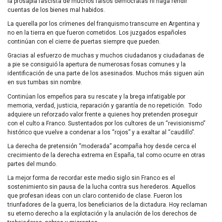
la prosapia fascista de muchos falsos demócratas ni haga rendir
cuentas de los bienes mal habidos.
La querella por los crímenes del franquismo transcurre en Argentina y
no en la tierra en que fueron cometidos. Los juzgados españoles
continúan con el cierre de puertas siempre que pueden.
Gracias al esfuerzo de muchas y muchos ciudadanos y ciudadanas de
a pie se consiguió la apertura de numerosas fosas comunes y la
identificación de una parte de los asesinados. Muchos más siguen aún
en sus tumbas sin nombre.
Continúan los empeños para su rescate y la brega infatigable por
memoria, verdad, justicia, reparación y garantía de no repetición. Todo
adquiere un reforzado valor frente a quienes hoy pretenden proseguir
con el culto a Franco. Sustentados por los cultores de un “revisionismo”
histórico que vuelve a condenar a los “rojos” y a exaltar al “caudillo”.
La derecha de pretensión “moderada” acompaña hoy desde cerca el
crecimiento de la derecha extrema en España, tal como ocurre en otras
partes del mundo.
La mejor forma de recordar este medio siglo sin Franco es el
sostenimiento sin pausa de la lucha contra sus herederos. Aquellos
que profesan ideas con un claro contenido de clase. Fueron los
triunfadores de la guerra, los beneficiarios de la dictadura. Hoy reclaman
su eterno derecho a la explotación y la anulación de los derechos de