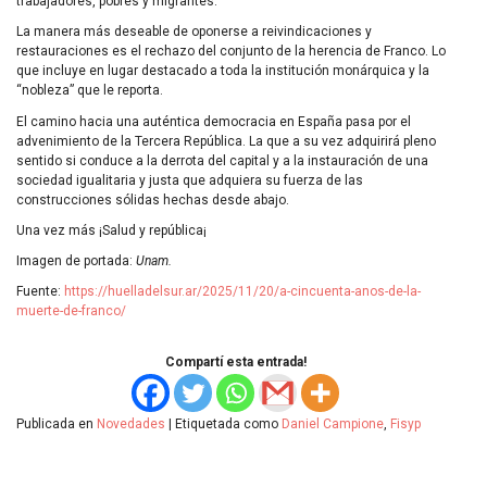
trabajadores, pobres y migrantes.
La manera más deseable de oponerse a reivindicaciones y
restauraciones es el rechazo del conjunto de la herencia de Franco. Lo
que incluye en lugar destacado a toda la institución monárquica y la
“nobleza” que le reporta.
El camino hacia una auténtica democracia en España pasa por el
advenimiento de la Tercera República. La que a su vez adquirirá pleno
sentido si conduce a la derrota del capital y a la instauración de una
sociedad igualitaria y justa que adquiera su fuerza de las
construcciones sólidas hechas desde abajo.
Una vez más ¡Salud y república¡
Imagen de portada:
Unam.
Fuente:
https://huelladelsur.ar/2025/11/20/a-cincuenta-anos-de-la-
muerte-de-franco/
Compartí esta entrada!
Publicada en
Novedades
|
Etiquetada como
Daniel Campione
,
Fisyp