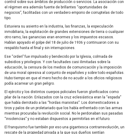
control sobre sus ámbitos de producción o servicios. La asociación con
el régimen era además fuente de brillantes “oportunidades de
negocios”, facilitadas con un verdadero emporio de corruptelas de todo
tipo.
Estuviera su asiento en la industria, las finanzas, la especulación
inmobiliaria, la explotación de grandes extensiones de tierra o cualquier
otro ramo, las ganancias eran enormes y los impuestos escasos.
Habían apoyado el golpe del 18 de julio de 1936 y continuaron con su
respaldo hasta el final y sin interrupciones.
Ese “orden” fue impulsado y bendecido por la Iglesia, colmada de
subsidios y privilegios. Y con facultades casi ilimitadas sobre la
educación, la censura de los medios de comunicación y la imposición
de una moral opresiva al conjunto de españoles y sobre todo españolas.
Hubo tiempo en que el mero hecho de no acudir a los oficios religiosos
podía acarrear un gran peligro.
El ejército y los distintos cuerpos policiales fueron glorificados como
pilar de la nación. Enlazados con la cruz eclesiástica eran la “espada”
que había derrotado a las “hordas marxistas”. Los domesticadores a
tiros y palos de un proletariado que los había enfrentado con las armas
mientras procuraba la revolución social. No le perdonaban sus pasadas
“insolencias” y no estaban dispuestos a permitirlas en el futuro.
El franquismo fue también por eso una gigantesca contrarrevolución, un
rescate de la propiedad privada a la que sus dueños sentían