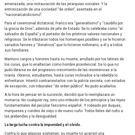
amenazada, una restauración de las jerarquías sociales. Y la
entronización de una sociedad “de orden”, asentada en el
“nacionalcatolicismo”.
Para el ceremonial dictatorial, Franco era “generalísimo” y “caudillo por
la gracia de Dios”, además de jefe de Estado. Se lo celebraba como “el
salvador de España” y el portador de los prístinos valores nacionales y
religiosos. Se le tributaron todos los homenajes posibles y se le hicieron
variados favores y “donativos” que lo hicieron millonario, a él y a todos
sus familiares.
Mantuvo cargos y honores hasta su muerte, arrullado por los latines de
los curas, que lo enaltecían como hombre providencial. De lo que no
pudo librarse es del progresivo crecimiento de las resistencias a la
tiranía. Obreros, estudiantes, hasta curas inclinados a la rebeldía lo
enfrentaron. Intentó contrarrestarlos con la policía secreta, con estados
de excepción, con tribunales “de orden público”. No pudo acallarlos.
A la hora de pensar en la sucesión, decidió que lo reemplazara un
monarca. No cualquier rey, sino uno imbuido de los principios y las leyes
fundamentales del peculiar fascismo español. Y rodeado por duques,
marqueses y condes de viejo o de nuevo cuño. Todos fieles del culto a
las prebendas y la desigualdad.
La larga lucha contra la impunidad y el olvido.
Contra lo que algunos sostienen, su muerte no acarreó una