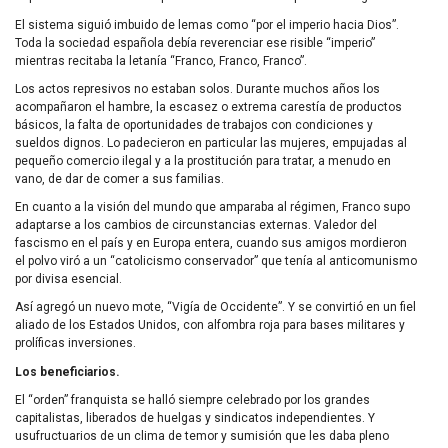
El sistema siguió imbuido de lemas como “por el imperio hacia Dios”.
Toda la sociedad española debía reverenciar ese risible “imperio”
mientras recitaba la letanía “Franco, Franco, Franco”.
Los actos represivos no estaban solos. Durante muchos años los
acompañaron el hambre, la escasez o extrema carestía de productos
básicos, la falta de oportunidades de trabajos con condiciones y
sueldos dignos. Lo padecieron en particular las mujeres, empujadas al
pequeño comercio ilegal y a la prostitución para tratar, a menudo en
vano, de dar de comer a sus familias.
En cuanto a la visión del mundo que amparaba al régimen, Franco supo
adaptarse a los cambios de circunstancias externas. Valedor del
fascismo en el país y en Europa entera, cuando sus amigos mordieron
el polvo viró a un “catolicismo conservador” que tenía al anticomunismo
por divisa esencial.
Así agregó un nuevo mote, “Vigía de Occidente”. Y se convirtió en un fiel
aliado de los Estados Unidos, con alfombra roja para bases militares y
prolíficas inversiones.
Los beneficiarios.
El “orden” franquista se halló siempre celebrado por los grandes
capitalistas, liberados de huelgas y sindicatos independientes. Y
usufructuarios de un clima de temor y sumisión que les daba pleno