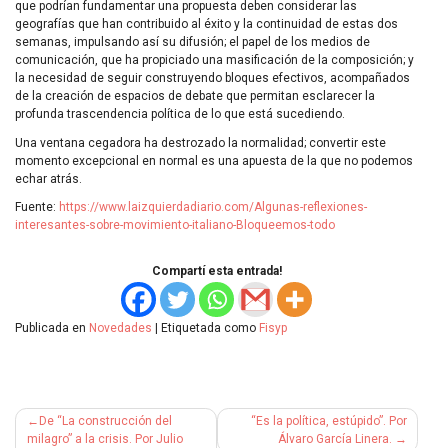
que podrían fundamentar una propuesta deben considerar las
geografías que han contribuido al éxito y la continuidad de estas dos
semanas, impulsando así su difusión; el papel de los medios de
comunicación, que ha propiciado una masificación de la composición; y
la necesidad de seguir construyendo bloques efectivos, acompañados
de la creación de espacios de debate que permitan esclarecer la
profunda trascendencia política de lo que está sucediendo.
Una ventana cegadora ha destrozado la normalidad; convertir este
momento excepcional en normal es una apuesta de la que no podemos
echar atrás.
Fuente:
https://www.laizquierdadiario.com/Algunas-reflexiones-
interesantes-sobre-movimiento-italiano-Bloqueemos-todo
Compartí esta entrada!
Publicada en
Novedades
|
Etiquetada como
Fisyp
Navegación
De “La construcción del
“Es la política, estúpido”. Por
de
milagro” a la crisis. Por Julio
Álvaro García Linera.