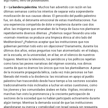
algo nuevo, lleno de posibilidades.
2 – La bandera palestina.
Muchos han advertido con razón en las
últimas semanas contra los intentos de separar esta sorprendente
movilización de sus causas obvias. El genocidio del pueblo palestino
fue, sin duda, el detonante emocional de estas manifestaciones. Fue
una experiencia compartida de dolor e impotencia durante casi dos
años: las imágenes que emanaban de la Franja de Gaza nos plantearon
repetidamente diversos dilemas. ¿Podemos seguir llevando una vida
«normal» mientras se produce una limpieza étnica al otro lado del
Mediterráneo? ¿Podemos aceptar que las instituciones que nos
gobiernan permitan todo esto sin objeciones? Diariamente, durante los
últimos dos años, estas preguntas nos han atormentado: en el trabajo,
en la escuela, en la universidad, en el bar, en el silencio de nuestros
hogares. Mientras la televisión, los periódicos y los políticos repetían
como loros las peores narrativas del régimen sionista, nos dimos
cuenta de que no éramos los únicos que nos las planteábamos. A pesar
de la incesante propaganda bélica, cada vez más personas se han
liberado del miedo a la disidencia: las iniciativas en apoyo al pueblo
palestino han trascendido desde hace tiempo a los sectores sociales
tradicionalmente más inclinados a luchar en estas cuestiones, como
los jóvenes y las comunidades árabes en Italia. Vigilias, iniciativas y
marchas han visto la prominencia y la creciente participación de
sectores de la sociedad que no habían participado activamente durante
algún tiempo. Mientras la demanda social de que las instituciones
abandonaran su inercia y complicidad con Israel seguía sin respuesta,