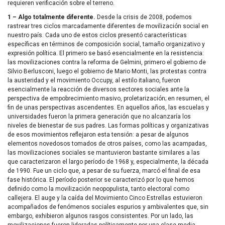
requieren verificación sobre el terreno.
1 – Algo totalmente diferente.
Desde la crisis de 2008, podemos
rastrear tres ciclos marcadamente diferentes de movilización social en
nuestro país. Cada uno de estos ciclos presentó características
específicas en términos de composición social, tamaño organizativo y
expresión política. El primero se basó esencialmente en la resistencia:
las movilizaciones contra la reforma de Gelmini, primero el gobierno de
Silvio Berlusconi, luego el gobierno de Mario Monti, las protestas contra
la austeridad y el movimiento Occupy, al estilo italiano, fueron
esencialmente la reacción de diversos sectores sociales ante la
perspectiva de empobrecimiento masivo, proletarización; en resumen, el
fin de unas perspectivas ascendentes. En aquellos años, las escuelas y
universidades fueron la primera generación que no alcanzaría los
niveles de bienestar de sus padres. Las formas políticas y organizativas
de esos movimientos reflejaron esta tensión: a pesar de algunos
elementos novedosos tomados de otros países, como las acampadas,
las movilizaciones sociales se mantuvieron bastante similares a las
que caracterizaron el largo período de 1968 y, especialmente, la década
de 1990. Fue un ciclo que, a pesar de su fuerza, marcó el final de esa
fase histórica. El período posterior se caracterizó por lo que hemos
definido como la movilización neopopulista, tanto electoral como
callejera. El auge y la caída del Movimiento Cinco Estrellas estuvieron
acompañados de fenómenos sociales espurios y ambivalentes que, sin
embargo, exhibieron algunos rasgos consistentes. Por un lado, las
movilizaciones fueron lideradas políticamente por una clase media