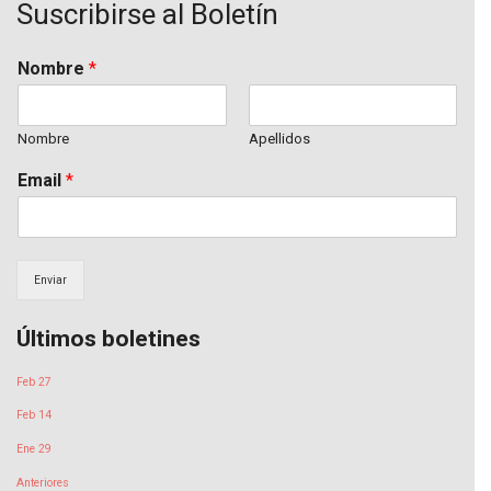
Suscribirse al Boletín
b
t
u
o
e
b
o
r
e
k
Nombre
*
Nombre
Apellidos
Email
*
Enviar
Últimos boletines
Feb 27
Feb 14
Ene 29
Anteriores