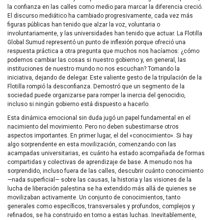
la confianza en las calles como medio para marcar la diferencia creció.
El discurso mediático ha cambiado progresivamente, cada vez más
figuras públicas han tenido que alzar la voz, voluntaria o
involuntariamente, y las universidades han tenido que actuar. La Flotilla
Global Sumud representó un punto de inflexión porque ofreció una
respuesta práctica a otra pregunta que muchos nos hacíamos: ¿cómo
podemos cambiar las cosas si nuestro gobierno y, en general, las
instituciones de nuestro mundo no nos escuchan? Tomando la
iniciativa, dejando de delegar. Este valiente gesto de la tripulación de la
Flotilla rompió la desconfianza. Demostró que un segmento de la
sociedad puede organizarse para romper la inercia del genocidio,
incluso si ningún gobierno está dispuesto a hacerlo.
Esta dinámica emocional sin duda jugó un papel fundamental en el
nacimiento del movimiento. Pero no deben subestimarse otros
aspectos importantes. En primer lugar, el del «conocimiento». Si hay
algo sorprendente en esta movilización, comenzando con las
acampadas universitarias, es cuánto ha estado acompañada de formas
compartidas y colectivas de aprendizaje de base. A menudo nos ha
sorprendido, incluso fuera de las calles, descubrir cuánto conocimiento
—nada superficial— sobre las causas, la historia y las visiones de la
lucha de liberación palestina se ha extendido más allá de quienes se
movilizaban activamente. Un conjunto de conocimientos, tanto
generales como específicos, transversales y profundos, complejos y
refinados, se ha construido en torno a estas luchas. Inevitablemente,