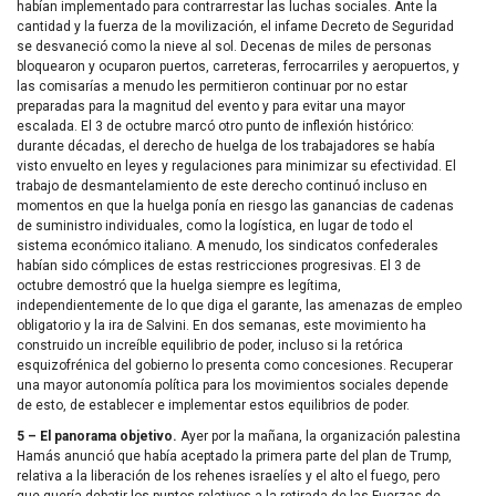
habían implementado para contrarrestar las luchas sociales. Ante la
cantidad y la fuerza de la movilización, el infame Decreto de Seguridad
se desvaneció como la nieve al sol. Decenas de miles de personas
bloquearon y ocuparon puertos, carreteras, ferrocarriles y aeropuertos, y
las comisarías a menudo les permitieron continuar por no estar
preparadas para la magnitud del evento y para evitar una mayor
escalada. El 3 de octubre marcó otro punto de inflexión histórico:
durante décadas, el derecho de huelga de los trabajadores se había
visto envuelto en leyes y regulaciones para minimizar su efectividad. El
trabajo de desmantelamiento de este derecho continuó incluso en
momentos en que la huelga ponía en riesgo las ganancias de cadenas
de suministro individuales, como la logística, en lugar de todo el
sistema económico italiano. A menudo, los sindicatos confederales
habían sido cómplices de estas restricciones progresivas. El 3 de
octubre demostró que la huelga siempre es legítima,
independientemente de lo que diga el garante, las amenazas de empleo
obligatorio y la ira de Salvini. En dos semanas, este movimiento ha
construido un increíble equilibrio de poder, incluso si la retórica
esquizofrénica del gobierno lo presenta como concesiones. Recuperar
una mayor autonomía política para los movimientos sociales depende
de esto, de establecer e implementar estos equilibrios de poder.
5 – El panorama objetivo.
Ayer por la mañana, la organización palestina
Hamás anunció que había aceptado la primera parte del plan de Trump,
relativa a la liberación de los rehenes israelíes y el alto el fuego, pero