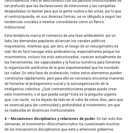
centroderecha. Pero el descontento con los partidos institucionales es
tan profundo que las declaraciones de intenciones y las campañas
despiadadas no bastan para que la gente vuelva a las urnas, por lo que
el centroizquierda, en sus diversas formas, se ve obligado a seguir las
tendencias sociales e intentar consolidarse como un flanco
institucional.
Esta tendencia marca el comienzo de una fase ambivalente: por un
lado, las demandas populares alcanzan los canales políticos
mayoritarios, mientras que, por otro, el riesgo de un resurgimiento es
real. No es fácil navegar esta ambivalencia, especialmente porque los
movimientos, incluso los más estructurados, carecen actualmente de
las herramientas, las capacidades y la fuerza numérica para fomentar
la organización autónoma de la gran espontaneidad que ha inundado
las calles. En esta fase de aceleración, todos estos elementos pueden
construirse rápidamente, pero para ello es necesario encontrar maneras
de fomentar el protagonismo social y la autoorganización de la
inteligencia colectiva. ¿Qué contrainstituciones propias puede crear
este movimiento, o el que pueda surgir? Esta es la pregunta urgente
que, con razón, se ha dejado de lado en el calor de estos días, pero que
es esencial para dar continuidad y profundidad al movimiento, sin que
se reabsorba en dinámicas institucionales.
4 – Mecanismos disciplinarios y relaciones de poder.
En tan solo dos
semanas, el movimiento «Blocchiamo tutto» ha cuestionado muchos
de los mecanismos disciplinarios que este y anteriores gobiernos