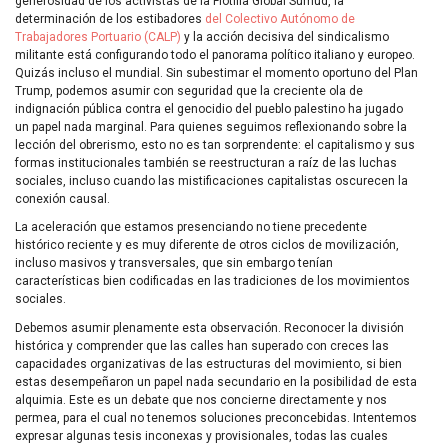
generosidad de los activistas de la Flotilla Global Sumud, la
determinación de los estibadores
del Colectivo Autónomo de
Trabajadores Portuario (CALP)
y la acción decisiva del sindicalismo
militante está configurando todo el panorama político italiano y europeo.
Quizás incluso el mundial. Sin subestimar el momento oportuno del Plan
Trump, podemos asumir con seguridad que la creciente ola de
indignación pública contra el genocidio del pueblo palestino ha jugado
un papel nada marginal. Para quienes seguimos reflexionando sobre la
lección del obrerismo, esto no es tan sorprendente: el capitalismo y sus
formas institucionales también se reestructuran a raíz de las luchas
sociales, incluso cuando las mistificaciones capitalistas oscurecen la
conexión causal.
La aceleración que estamos presenciando no tiene precedente
histórico reciente y es muy diferente de otros ciclos de movilización,
incluso masivos y transversales, que sin embargo tenían
características bien codificadas en las tradiciones de los movimientos
sociales.
Debemos asumir plenamente esta observación. Reconocer la división
histórica y comprender que las calles han superado con creces las
capacidades organizativas de las estructuras del movimiento, si bien
estas desempeñaron un papel nada secundario en la posibilidad de esta
alquimia. Este es un debate que nos concierne directamente y nos
permea, para el cual no tenemos soluciones preconcebidas. Intentemos
expresar algunas tesis inconexas y provisionales, todas las cuales