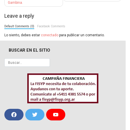
Gambina.
entradas
Leave a reply
Default Comments (0)
Facebook Comments
Lo siento, debes estar
conectado
para publicar un comentario.
BUSCAR EN EL SITIO
F
T
Y
a
w
o
c
i
u
e
t
T