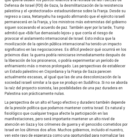
que quería debatir los puntos relativos a la retirada de las Fuerzas de
Defensa de Israel (FDI) de Gaza, la desmilitarización de la resistencia
palestina y el «protectorado» estadounidense sobre la Franja. Desde su
regreso a casa, Netanyahu ha seguido afirmando que el ejército israelí
permanecerá en la Franja, y los ministros más extremistas del gobierno
siguen socavando el acuerdo de paz. También ayer por la tarde, Trump
admitió que «Bibi fue demasiado lejos» y que corría el riesgo de
provocar el aislamiento internacional de Israel. Esto indica que la
movilización de la opinión pública internacional ha tenido un impacto
significativo en las negociaciones. Es difícil predecir qué ocurrirá en los
próximos días: la guerra podría reiniciarse inmediatamente después de
la liberación de los prisioneros, o podría experimentar un período de
enfriamiento más o menos prolongado. Las perspectivas de establecer
un Estado palestino en Cisjordania y la Franja de Gaza parecen
actualmente escasas, al igual que las de una descolonización de la
sociedad israelí similar a la que se produjo en Sudáfrica. Si no se aborda
la raíz del proyecto sionista, las posibilidades de una paz duradera en
Palestina son prácticamente nulas.
La perspectiva de un alto el fuego efectivo y duradero también depende
de la presión política que podamos mantener contra Israel. Es natural y
fisiológico que cualquier tregua afecte la participación en las
manifestaciones, pero será importante mantener un alto nivel de
atención en Gaza y los crímenes de guerra y el genocidio cometidos por
Israel en los últimos dos años. Muchos gobiernos, incluido el nuestro,
ven este rayo de esperanza como una oportunidad para normalizar las