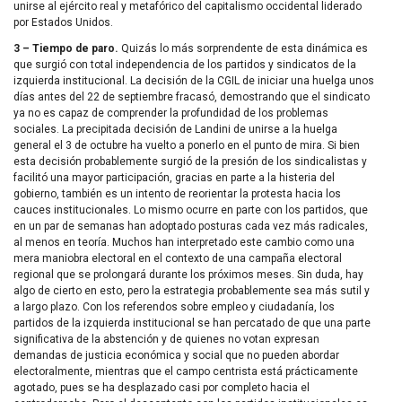
unirse al ejército real y metafórico del capitalismo occidental liderado
por Estados Unidos.
3 – Tiempo de paro.
Quizás lo más sorprendente de esta dinámica es
que surgió con total independencia de los partidos y sindicatos de la
izquierda institucional. La decisión de la CGIL de iniciar una huelga unos
días antes del 22 de septiembre fracasó, demostrando que el sindicato
ya no es capaz de comprender la profundidad de los problemas
sociales. La precipitada decisión de Landini de unirse a la huelga
general el 3 de octubre ha vuelto a ponerlo en el punto de mira. Si bien
esta decisión probablemente surgió de la presión de los sindicalistas y
facilitó una mayor participación, gracias en parte a la histeria del
gobierno, también es un intento de reorientar la protesta hacia los
cauces institucionales. Lo mismo ocurre en parte con los partidos, que
en un par de semanas han adoptado posturas cada vez más radicales,
al menos en teoría. Muchos han interpretado este cambio como una
mera maniobra electoral en el contexto de una campaña electoral
regional que se prolongará durante los próximos meses. Sin duda, hay
algo de cierto en esto, pero la estrategia probablemente sea más sutil y
a largo plazo. Con los referendos sobre empleo y ciudadanía, los
partidos de la izquierda institucional se han percatado de que una parte
significativa de la abstención y de quienes no votan expresan
demandas de justicia económica y social que no pueden abordar
electoralmente, mientras que el campo centrista está prácticamente
agotado, pues se ha desplazado casi por completo hacia el