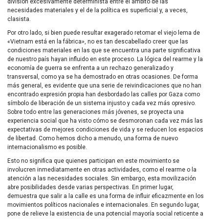
división excesivamente determinista entre el ámbito de las
necesidades materiales y el de la política es superficial y, a veces,
clasista.
Por otro lado, si bien puede resultar exagerado retomar el viejo lema de
«Vietnam está en la fábrica», no es tan descabellado creer que las
condiciones materiales en las que se encuentra una parte significativa
de nuestro país hayan influido en este proceso. La lógica del rearme y la
economía de guerra se enfrenta a un rechazo generalizado y
transversal, como ya se ha demostrado en otras ocasiones. De forma
más general, es evidente que una serie de reivindicaciones que no han
encontrado expresión propia han desbordado las calles por Gaza como
símbolo de liberación de un sistema injusto y cada vez más opresivo.
Sobre todo entre las generaciones más jóvenes, se proyecta una
experiencia social que ha visto cómo se desmoronan cada vez más las
expectativas de mejores condiciones de vida y se reducen los espacios
de libertad. Como hemos dicho a menudo, una forma de nuevo
internacionalismo es posible.
Esto no significa que quienes participan en este movimiento se
involucren inmediatamente en otras actividades, como el rearme o la
atención a las necesidades sociales. Sin embargo, esta movilización
abre posibilidades desde varias perspectivas. En primer lugar,
demuestra que salir a la calle es una forma de influir eficazmente en los
movimientos políticos nacionales e internacionales. En segundo lugar,
pone de relieve la existencia de una potencial mayoría social reticente a