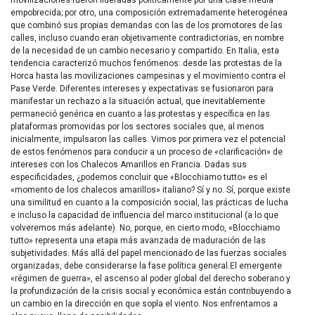
empobrecida; por otro, una composición extremadamente heterogénea
que combinó sus propias demandas con las de los promotores de las
calles, incluso cuando eran objetivamente contradictorias, en nombre
de la necesidad de un cambio necesario y compartido. En Italia, esta
tendencia caracterizó muchos fenómenos: desde las protestas de la
Horca hasta las movilizaciones campesinas y el movimiento contra el
Pase Verde. Diferentes intereses y expectativas se fusionaron para
manifestar un rechazo a la situación actual, que inevitablemente
permaneció genérica en cuanto a las protestas y específica en las
plataformas promovidas por los sectores sociales que, al menos
inicialmente, impulsaron las calles. Vimos por primera vez el potencial
de estos fenómenos para conducir a un proceso de «clarificación» de
intereses con los Chalecos Amarillos en Francia. Dadas sus
especificidades, ¿podemos concluir que «Blocchiamo tutto» es el
«momento de los chalecos amarillos» italiano? Sí y no. Sí, porque existe
una similitud en cuanto a la composición social, las prácticas de lucha
e incluso la capacidad de influencia del marco institucional (a lo que
volveremos más adelante). No, porque, en cierto modo, «Blocchiamo
tutto» representa una etapa más avanzada de maduración de las
subjetividades. Más allá del papel mencionado de las fuerzas sociales
organizadas, debe considerarse la fase política general.El emergente
«régimen de guerra», el ascenso al poder global del derecho soberano y
la profundización de la crisis social y económica están contribuyendo a
un cambio en la dirección en que sopla el viento. Nos enfrentamos a