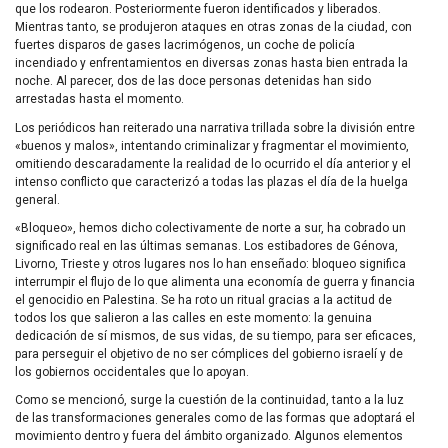
que los rodearon. Posteriormente fueron identificados y liberados.
Mientras tanto, se produjeron ataques en otras zonas de la ciudad, con
fuertes disparos de gases lacrimógenos, un coche de policía
incendiado y enfrentamientos en diversas zonas hasta bien entrada la
noche. Al parecer, dos de las doce personas detenidas han sido
arrestadas hasta el momento.
Los periódicos han reiterado una narrativa trillada sobre la división entre
«buenos y malos», intentando criminalizar y fragmentar el movimiento,
omitiendo descaradamente la realidad de lo ocurrido el día anterior y el
intenso conflicto que caracterizó a todas las plazas el día de la huelga
general.
«Bloqueo», hemos dicho colectivamente de norte a sur, ha cobrado un
significado real en las últimas semanas. Los estibadores de Génova,
Livorno, Trieste y otros lugares nos lo han enseñado: bloqueo significa
interrumpir el flujo de lo que alimenta una economía de guerra y financia
el genocidio en Palestina. Se ha roto un ritual gracias a la actitud de
todos los que salieron a las calles en este momento: la genuina
dedicación de sí mismos, de sus vidas, de su tiempo, para ser eficaces,
para perseguir el objetivo de no ser cómplices del gobierno israelí y de
los gobiernos occidentales que lo apoyan.
Como se mencionó, surge la cuestión de la continuidad, tanto a la luz
de las transformaciones generales como de las formas que adoptará el
movimiento dentro y fuera del ámbito organizado. Algunos elementos