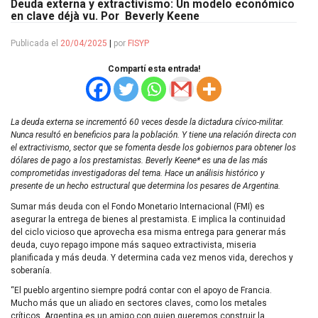
Deuda externa y extractivismo: Un modelo económico
en clave déjà vu. Por Beverly Keene
Publicada el
20/04/2025
|
por
FISYP
Compartí esta entrada!
La deuda externa se incrementó 60 veces desde la dictadura cívico-militar.
Nunca resultó en beneficios para la población. Y tiene una relación directa con
el extractivismo, sector que se fomenta desde los gobiernos para obtener los
dólares de pago a los prestamistas. Beverly Keene* es una de las más
comprometidas investigadoras del tema. Hace un análisis histórico y
presente de un hecho estructural que determina los pesares de Argentina.
Sumar más deuda con el Fondo Monetario Internacional (FMI) es
asegurar la entrega de bienes al prestamista. E implica la continuidad
del ciclo vicioso que aprovecha esa misma entrega para generar más
deuda, cuyo repago impone más saqueo extractivista, miseria
planificada y más deuda. Y determina cada vez menos vida, derechos y
soberanía.
“El pueblo argentino siempre podrá contar con el apoyo de Francia.
Mucho más que un aliado en sectores claves, como los metales
críticos. Argentina es un amigo con quien queremos construir la