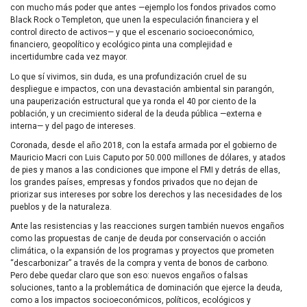
con mucho más poder que antes —ejemplo los fondos privados como
Black Rock o Templeton, que unen la especulación financiera y el
control directo de activos— y que el escenario socioeconómico,
financiero, geopolítico y ecológico pinta una complejidad e
incertidumbre cada vez mayor.
Lo que sí vivimos, sin duda, es una profundización cruel de su
despliegue e impactos, con una devastación ambiental sin parangón,
una pauperización estructural que ya ronda el 40 por ciento de la
población, y un crecimiento sideral de la deuda pública —externa e
interna— y del pago de intereses.
Coronada, desde el año 2018, con la estafa armada por el gobierno de
Mauricio Macri con Luis Caputo por 50.000 millones de dólares, y atados
de pies y manos a las condiciones que impone el FMI y detrás de ellas,
los grandes países, empresas y fondos privados que no dejan de
priorizar sus intereses por sobre los derechos y las necesidades de los
pueblos y de la naturaleza.
Ante las resistencias y las reacciones surgen también nuevos engaños
como las propuestas de canje de deuda por conservación o acción
climática, o la expansión de los programas y proyectos que prometen
“descarbonizar” a través de la compra y venta de bonos de carbono.
Pero debe quedar claro que son eso: nuevos engaños o falsas
soluciones, tanto a la problemática de dominación que ejerce la deuda,
como a los impactos socioeconómicos, políticos, ecológicos y