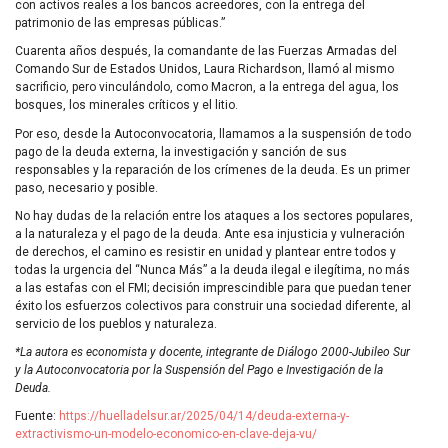
con activos reales a los bancos acreedores, con la entrega del
patrimonio de las empresas públicas.”
Cuarenta años después, la comandante de las Fuerzas Armadas del
Comando Sur de Estados Unidos, Laura Richardson, llamó al mismo
sacrificio, pero vinculándolo, como Macron, a la entrega del agua, los
bosques, los minerales críticos y el litio.
Por eso, desde la Autoconvocatoria, llamamos a la suspensión de todo
pago de la deuda externa, la investigación y sanción de sus
responsables y la reparación de los crímenes de la deuda. Es un primer
paso, necesario y posible.
No hay dudas de la relación entre los ataques a los sectores populares,
a la naturaleza y el pago de la deuda. Ante esa injusticia y vulneración
de derechos, el camino es resistir en unidad y plantear entre todos y
todas la urgencia del “Nunca Más” a la deuda ilegal e ilegítima, no más
a las estafas con el FMI; decisión imprescindible para que puedan tener
éxito los esfuerzos colectivos para construir una sociedad diferente, al
servicio de los pueblos y naturaleza.
*La autora es economista y docente, integrante de Diálogo 2000-Jubileo Sur
y la Autoconvocatoria por la Suspensión del Pago e Investigación de la
Deuda.
Fuente:
https://huelladelsur.ar/2025/04/14/deuda-externa-y-
extractivismo-un-modelo-economico-en-clave-deja-vu/