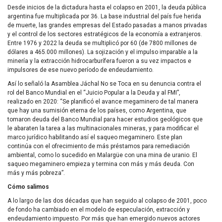
Desde inicios de la dictadura hasta el colapso en 2001, la deuda pública
argentina fue multiplicada por 36. La base industrial del país fue herida
de muerte, las grandes empresas del Estado pasadas a manos privadas
y el control de los sectores estratégicos de la economía a extranjeros.
Entre 1976 y 2022 la deuda se multiplicó por 60 (de 7800 millones de
dólares a 465.000 millones). La sojización y el impulso imparable a la
minería y la extracción hidrocarburífera fueron a su vez impactos e
impulsores de ese nuevo período de endeudamiento.
Así lo señaló la Asamblea Jáchal No se Toca en su denuncia contra el
rol del Banco Mundial en el “Juicio Popular a la Deuda y al FMI”,
realizado en 2020: “Se planificó el avance megaminero de tal manera
que hay una sumisión eterna de los países, como Argentina, que
tomaron deuda del Banco Mundial para hacer estudios geológicos que
le abaraten la tarea a las multinacionales mineras, y para modificar el
marco jurídico habilitando así el saqueo megaminero. Este plan
continúa con el ofrecimiento de más préstamos para remediación
ambiental, como lo sucedido en Malargüe con una mina de uranio. El
saqueo megaminero empieza y termina con más y más deuda. Con
más y más pobreza”.
Cómo salimos
A lo largo de las dos décadas que han seguido al colapso de 2001, poco
de fondo ha cambiado en el modelo de especulación, extracción y
endeudamiento impuesto. Por más que han emergido nuevos actores