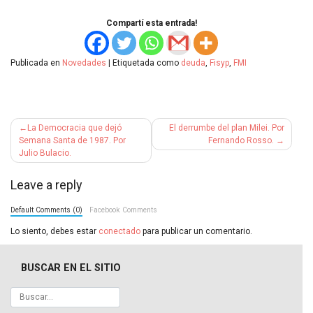
Compartí esta entrada!
Publicada en
Novedades
|
Etiquetada como
deuda
,
Fisyp
,
FMI
Navegación
La Democracia que dejó
El derrumbe del plan Milei. Por
de
Semana Santa de 1987. Por
Fernando Rosso.
Julio Bulacio.
entradas
Leave a reply
Default Comments (0)
Facebook Comments
Lo siento, debes estar
conectado
para publicar un comentario.
BUSCAR EN EL SITIO