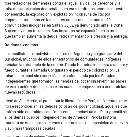
trae violaciones tremendas contra el agua, la vida, los derechos y la
falta de participación democrática en esos territorios, como lo muestra,
por ejemplo, la exploración y explotación inconsulta de litio por
empresas francesas en los salares ancestrales de más de 30
comunidades indígenas en Salta y Jujuy, ya denunciado ante la Corte
Suprema y otros tribunales. Sus impactos se expandirán en la medida
que también aumenta la deuda, retroalimentando la presión y la entrega.
De dónde venimos
Los conflictos extractivistas abiertos en Argentina y en gran parte del
Sur global, muchos de ellos en territorios de comunidades indígenas,
señalan la existencia de la enorme Deuda Histórica impuesta a sangre y
fuego durante la llamada Conquista y el período de colonización. La
misma que, casi sin excepción, fue profundizada por los Estados
independientes que tomaron las riendas del poder sin revertir las bases
de explotación y despojo sobre las cuales se empezaron a construir las
nuevas repúblicas.
José de San Martín, al proclamar la liberación de Perú, dejó sentado que
no se reconocerían las deudas odiosas del poder colonial, aquellas que
habían sido contraídas para “mantener la esclavitud del Perú y hostilizar
a los demás pueblos independientes de América”. Pero la historia
muestra no solo el pago de esos reclamos sino la imposición de nuevas
y aún más tramposas deudas.