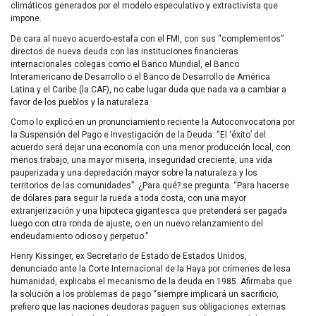
climáticos generados por el modelo especulativo y extractivista que
impone.
De cara al nuevo acuerdo-estafa con el FMI, con sus “complementos”
directos de nueva deuda con las instituciones financieras
internacionales colegas como el Banco Mundial, el Banco
Interamericano de Desarrollo o el Banco de Desarrollo de América
Latina y el Caribe (la CAF), no cabe lugar duda que nada va a cambiar a
favor de los pueblos y la naturaleza.
Como lo explicó en un pronunciamiento reciente la Autoconvocatoria por
la Suspensión del Pago e Investigación de la Deuda: “El ‘éxito’ del
acuerdo será dejar una economía con una menor producción local, con
menos trabajo, una mayor miseria, inseguridad creciente, una vida
pauperizada y una depredación mayor sobre la naturaleza y los
territorios de las comunidades”. ¿Para qué? se pregunta. “Para hacerse
de dólares para seguir la rueda a toda costa, con una mayor
extranjerización y una hipoteca gigantesca que pretenderá ser pagada
luego con otra ronda de ajuste, o en un nuevo relanzamiento del
endeudamiento odioso y perpetuo.”
Henry Kissinger, ex Secretario de Estado de Estados Unidos,
denunciado ante la Corte Internacional de la Haya por crímenes de lesa
humanidad, explicaba el mecanismo de la deuda en 1985. Afirmaba que
la solución a los problemas de pago “siempre implicará un sacrificio,
prefiero que las naciones deudoras paguen sus obligaciones externas