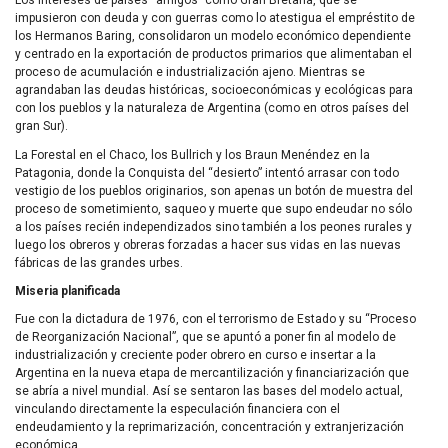
Los intereses de países “amigos” como Gran Bretaña, que se
impusieron con deuda y con guerras como lo atestigua el empréstito de
los Hermanos Baring, consolidaron un modelo económico dependiente
y centrado en la exportación de productos primarios que alimentaban el
proceso de acumulación e industrialización ajeno. Mientras se
agrandaban las deudas históricas, socioeconómicas y ecológicas para
con los pueblos y la naturaleza de Argentina (como en otros países del
gran Sur).
La Forestal en el Chaco, los Bullrich y los Braun Menéndez en la
Patagonia, donde la Conquista del “desierto” intentó arrasar con todo
vestigio de los pueblos originarios, son apenas un botón de muestra del
proceso de sometimiento, saqueo y muerte que supo endeudar no sólo
a los países recién independizados sino también a los peones rurales y
luego los obreros y obreras forzadas a hacer sus vidas en las nuevas
fábricas de las grandes urbes.
Miseria planificada
Fue con la dictadura de 1976, con el terrorismo de Estado y su “Proceso
de Reorganización Nacional”, que se apuntó a poner fin al modelo de
industrialización y creciente poder obrero en curso e insertar a la
Argentina en la nueva etapa de mercantilización y financiarización que
se abría a nivel mundial. Así se sentaron las bases del modelo actual,
vinculando directamente la especulación financiera con el
endeudamiento y la reprimarización, concentración y extranjerización
económica.