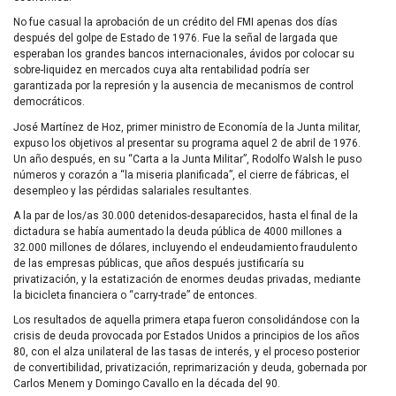
No fue casual la aprobación de un crédito del FMI apenas dos días
después del golpe de Estado de 1976. Fue la señal de largada que
esperaban los grandes bancos internacionales, ávidos por colocar su
sobre-liquidez en mercados cuya alta rentabilidad podría ser
garantizada por la represión y la ausencia de mecanismos de control
democráticos.
José Martínez de Hoz, primer ministro de Economía de la Junta militar,
expuso los objetivos al presentar su programa aquel 2 de abril de 1976.
Un año después, en su “Carta a la Junta Militar”, Rodolfo Walsh le puso
números y corazón a “la miseria planificada”, el cierre de fábricas, el
desempleo y las pérdidas salariales resultantes.
A la par de los/as 30.000 detenidos-desaparecidos, hasta el final de la
dictadura se había aumentado la deuda pública de 4000 millones a
32.000 millones de dólares, incluyendo el endeudamiento fraudulento
de las empresas públicas, que años después justificaría su
privatización, y la estatización de enormes deudas privadas, mediante
la bicicleta financiera o “carry-trade” de entonces.
Los resultados de aquella primera etapa fueron consolidándose con la
crisis de deuda provocada por Estados Unidos a principios de los años
80, con el alza unilateral de las tasas de interés, y el proceso posterior
de convertibilidad, privatización, reprimarización y deuda, gobernada por
Carlos Menem y Domingo Cavallo en la década del 90.