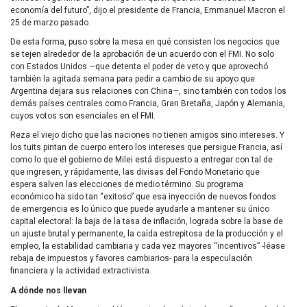
economía del futuro”, dijo el presidente de Francia, Emmanuel Macron el
25 de marzo pasado.
De esta forma, puso sobre la mesa en qué consisten los negocios que
se tejen alrededor de la aprobación de un acuerdo con el FMI. No solo
con Estados Unidos —que detenta el poder de veto y que aprovechó
también la agitada semana para pedir a cambio de su apoyo que
Argentina dejara sus relaciones con China—, sino también con todos los
demás países centrales como Francia, Gran Bretaña, Japón y Alemania,
cuyos votos son esenciales en el FMI.
Reza el viejo dicho que las naciones no tienen amigos sino intereses. Y
los tuits pintan de cuerpo entero los intereses que persigue Francia, así
como lo que el gobierno de Milei está dispuesto a entregar con tal de
que ingresen, y rápidamente, las divisas del Fondo Monetario que
espera salven las elecciones de medio término. Su programa
económico ha sido tan “exitoso” que esa inyección de nuevos fondos
de emergencia es lo único que puede ayudarle a mantener su único
capital electoral: la baja de la tasa de inflación, lograda sobre la base de
un ajuste brutal y permanente, la caída estrepitosa de la producción y el
empleo, la estabilidad cambiaria y cada vez mayores “incentivos” -léase
rebaja de impuestos y favores cambiarios- para la especulación
financiera y la actividad extractivista.
A dónde nos llevan