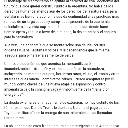
El mensaje de Macron también apunta al carácter de esa “economía del
futuro” que dice querer construir junto a la Argentina. No habla de los
derechos humanos, menos aún de los derechos de la naturaleza, para
señalar más bien una economía que da continuidad a las prácticas más
rancias de un largo pasado y complicado presente de la economía
colonialista, devenida capitalista. Una economía que desde hace
tiempo opera y regula a favor de la miseria, la devastación y el saqueo
para la naturaleza.
A la vez, una economía que se monta sobre una deuda, por sus
orígenes y usos ilegítima y odiosa, y la dependencia que la misma
asegura, para pintarse falsamente de verde.
Un modelo económico que acentúa la mercantilización,
financiarización, extracción y extranjerización de la naturaleza,
incluyendo los metales críticos, las tierras raras, el litio, el uranio y otros
intereses que Francia —como otros países— busca asegurarse por el
mundo, como claves de una nueva etapa de expansión y control
imperialista bajo la consigna vaga y rimbombante de la “transición
energética”.
La deuda externa es un mecanismo de extorsión, no muy distinto de los
términos en que Donald Trump le plantea a Ucrania el pago de sus
“ayudas militares” con la entrega de sus minerales en las llamadas
tierras raras.
La abundancia de esos bienes naturales estratégicos en la Argentina ya