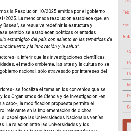
Feb 
emos la Resolución 10/2025 emitida por el gobierno
Feb 
9/01/2025. La mencionada resolución establece que, en
Ene 
 Bases”, se resuelve redefinir la estructura y
n ese sentido se establecen políticas orientadas
Ante
llo estratégico del país con asiento en las temáticas de
onocimiento y la innovación y la salud”.
C
ctores- a inferir que las investigaciones científicas,
P
idades, el medio ambiente, las artes y la cultura no se
l gobierno nacional, sólo atravesado por intereses del
Re
M
teriores- se focaliza el tema en los convenios que se
P
 y los Organismos de Ciencia y de Investigación -en
a cabo-, la modificación propuesta permite el
Bi
 rol relevante en la implementación de dichos
 el papel que las Universidades Nacionales venían
s. La relación entre las Universidades y los