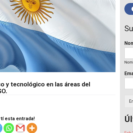
Su
No
Nom
Ema
co y tecnológico en las áreas del
SO.
En
Úl
í esta entrada!