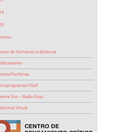
27
14
29
riores
ursos de formación a distancia
ublicaciones-
vista Periferias
icroprogramas FiSyP
uente Uno – Radio Fisyp
blioteca Virtual