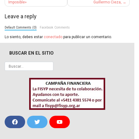
de
Imposible»
Guillermo Cieza,
entradas
Leave a reply
Default Comments (0)
Facebook Comments
Lo siento, debes estar
conectado
para publicar un comentario.
BUSCAR EN EL SITIO
F
T
Y
a
w
o
c
i
u
e
t
T