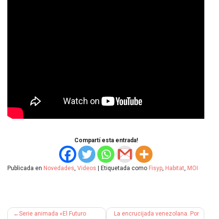
Compartí esta entrada!
Publicada en
Novedades
,
Videos
|
Etiquetada como
Fisyp
,
Habitat
,
MOI
Navegación
Serie animada «El Futuro
La encrucijada venezolana. Por