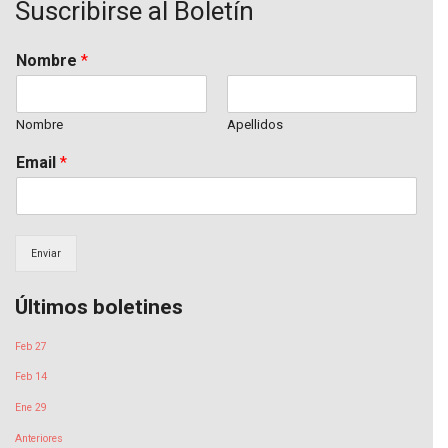
Suscribirse al Boletín
b
t
u
o
e
b
o
r
e
k
Nombre
*
Nombre
Apellidos
Email
*
Enviar
Últimos boletines
Feb 27
Feb 14
Ene 29
Anteriores