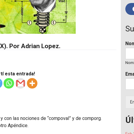
Su
No
X). Por Adrian Lopez.
Nom
í esta entrada!
Ema
En
Úl
π, y con las nociones de “compoval” y de comporg.
otro Apéndice.