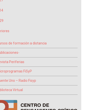
27
14
29
riores
ursos de formación a distancia
ublicaciones-
vista Periferias
icroprogramas FiSyP
uente Uno – Radio Fisyp
blioteca Virtual