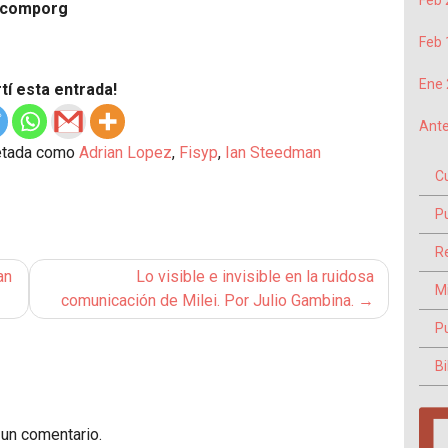
Feb 
y comporg
Feb 
Ene 
í esta entrada!
Ante
etada como
Adrian Lopez
,
Fisyp
,
Ian Steedman
C
P
Re
an
Lo visible e invisible en la ruidosa
M
comunicación de Milei. Por Julio Gambina.
P
Bi
 un comentario.