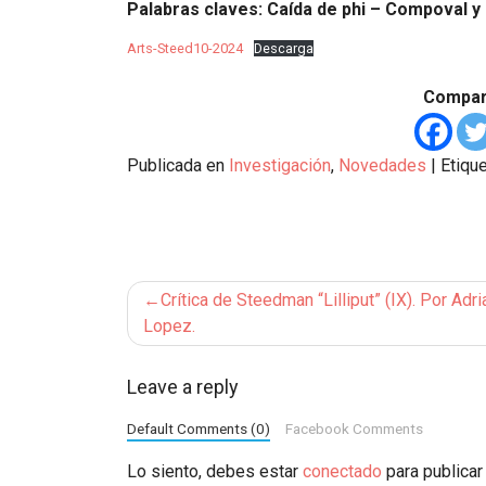
Palabras claves: Caída de phi – Compoval 
Arts-Steed10-2024
Descarga
Compart
Publicada en
Investigación
,
Novedades
|
Etiqu
Navegación
Crítica de Steedman “Lilliput” (IX). Por Adri
de
Lopez.
entradas
Leave a reply
Default Comments (0)
Facebook Comments
Lo siento, debes estar
conectado
para publicar