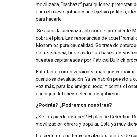
movilizada, “hachazo” para quienes protestan d
para el nuevo gobierno un objetivo político, id
para hacerlo.
Se suma la amenaza anterior del presidente Mil
cobra el plan. Las resonancias de aquel “ramal 
Menem es pura causalidad. Se trata de entorpec
de resistencia, horadando sus bases de sustenta
huestes capitaneadas por Patricia Bullrich proc
Entretanto corren versiones más que verosímil
cuantiosa devaluación. Ya se habrán puesto a c
vez más, para los amigos, todo. Y contra el ene
consigna del nuevo elenco de gobierno.
¿Podrán? ¿Podremos nosotres?
¿Se los puede detener? El plan de Celestino Ro
movilización obrera y popular. Está ya muy dicho
Lo cierto es que tenía gravitantes puntos de co