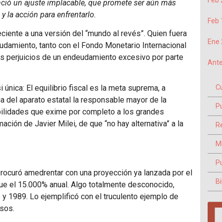
Feb 
nció un ajuste implacable, que promete ser aún más
 y la acción para enfrentarlo.
Feb 
ciente a una versión del “mundo al revés”. Quien fuera
Ene 
udamiento, tanto con el Fondo Monetario Internacional
s perjuicios de un endeudamiento excesivo por parte
Ante
 única: El equilibrio fiscal es la meta suprema, a
C
ia del aparato estatal la responsable mayor de la
P
abilidades que exime por completo a los grandes
mación de Javier Milei, de que “no hay alternativa” a la
Re
M
P
rocuró amedrentar con una proyección ya lanzada por el
Bi
que el 15.000% anual. Algo totalmente desconocido,
y 1989. Lo ejemplificó con el truculento ejemplo de
esos.