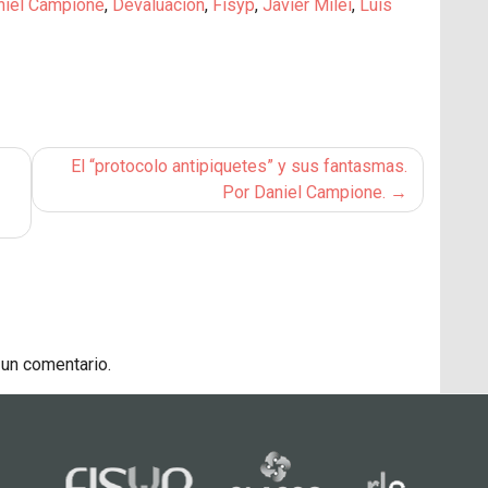
niel Campione
,
Devaluacion
,
Fisyp
,
Javier Milei
,
Luis
El “protocolo antipiquetes” y sus fantasmas.
Por Daniel Campione.
 un comentario.