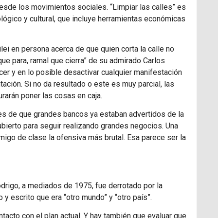
esde los movimientos sociales. “Limpiar las calles” es
eológico y cultural, que incluye herramientas económicas
ei en persona acerca de que quien corta la calle no
que para, ramal que cierra” de su admirado Carlos
er y en lo posible desactivar cualquier manifestación
ción. Si no da resultado o este es muy parcial, las
urarán poner las cosas en caja.
es de que grandes bancos ya estaban advertidos de la
ubierto para seguir realizando grandes negocios. Una
migo de clase la ofensiva más brutal. Esa parece ser la
drigo, a mediados de 1975, fue derrotado por la
 y escrito que era “otro mundo” y “otro país”.
ntacto con el plan actual. Y hay también que evaluar que