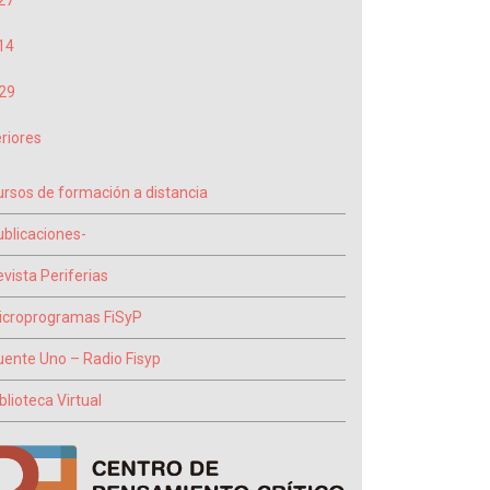
27
14
29
riores
ursos de formación a distancia
ublicaciones-
vista Periferias
icroprogramas FiSyP
uente Uno – Radio Fisyp
blioteca Virtual