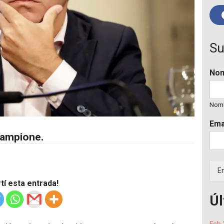
Su
No
Nom
Ema
Campione.
En
í esta entrada!
Úl