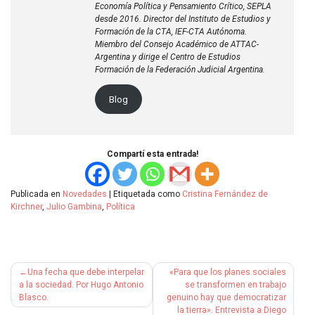
Economía Política y Pensamiento Crítico, SEPLA
desde 2016. Director del Instituto de Estudios y
Formación de la CTA, IEF-CTA Autónoma.
Miembro del Consejo Académico de ATTAC-
Argentina y dirige el Centro de Estudios
Formación de la Federación Judicial Argentina.
Blog
Compartí esta entrada!
Publicada en
Novedades
|
Etiquetada como
Cristina Fernández de
Kirchner
,
Julio Gambina
,
Política
Navegación
Una fecha que debe interpelar
«Para que los planes sociales
de
a la sociedad. Por Hugo Antonio
se transformen en trabajo
Blasco.
genuino hay que democratizar
entradas
la tierra». Entrevista a Diego