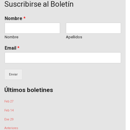
Suscribirse al Boletín
b
t
u
o
e
b
o
r
e
k
Nombre
*
Nombre
Apellidos
Email
*
Enviar
Últimos boletines
Feb 27
Feb 14
Ene 29
Anteriores