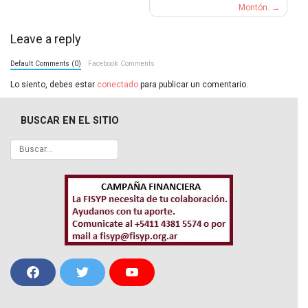
Montón.
Leave a reply
Default Comments (0)
Facebook Comments
Lo siento, debes estar
conectado
para publicar un comentario.
BUSCAR EN EL SITIO
F
T
Y
a
w
o
c
i
u
e
t
T