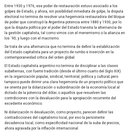
Entre 1930 y 1976, ese poder de restauración estuvo asociado a los
golpes de Estado, y ahora, sin posibilidad inmediata de golpe, la disputa
electoral no termina de resolver una hegemonía restauradora del bloque
de poder que construyó la Argentina potencia entre 1880 y 1930, por lo
que la disputa política por el poder del Estado transita la alternancia de
la gestión capitalista, tal como vimos con el menemismo o la alianza en
los ´90, y luego con el macrismo.
Se trata de una alternancia que no termina de definir la estabilización
del Estado capitalista para un proyecto de rumbo e inserción en la
contemporaneidad crítica del orden global.
El Estado capitalista argentino no termina de disciplinar a las clases
subalternas, con fuerte tradición (desde el último cuarto del Siglo XIX)
en la organización popular, sindical, territorial, política y cultural; pero
tampoco puede dirimir una clara hegemonía de un proyecto político que
se orienta por la dolarización o subordinación de la economía local al
dictado de la potencia del dólar; o aquellos que resuelven las
contrdiciones con la devaluación para la apropiación recurrente del
excedente económico.
Ni dolarización ni devaluación, como proyecto, parecen definir las
contradicciones del capitalismo local, por eso la persistente
decadencia local, como especificidad nacional de la suba de precios,
ahora agravada por la inflación internacional.