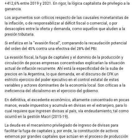
+412,6% entre 2019 y 2021. En rigor, la lógica capitalista de privilegio a la
ganancia.
Los argumentos son críticos respecto de las causales monetaristas de
la inflación, o de responsabilizar al déficit fiscal o comercial, o por
desacoples entre la oferta y demanda, como aquellos que aluden a la
presión tributaria.
Si enfatiza en la “evasión fiscal”, comparando la recaudación potencial
del orden del 45% contra una efectiva del 28% del PBI.
La evasión fiscal, la fuga de capitales y el dominio de la producción y
circulación de pocas empresas concentradas explicarían la situación
actual de inflación recurrente. Ahí está la especificidad de la suba de
precios en la Argentina, lo que demanda, en el discurso de CFK un
estricto ejercicio del poder ejecutivo en el control estatal de estas
variables y actores dominantes de la economía local. Son críticas a la
ineficiencia del oficialismo en el ejercicio del gobierno.
En definitiva, el excedente económico, altamente concentrado en pocas
manos, evade impuestos y acumula en divisas en el extranjero, para lo
cual requiere que ingresen divisas al país, vía endeudamiento, tal como
ocurrió en la gestión Macri (2015-19).
La deuda es el mecanismo privilegiado de ingreso de divisas para
facilitar la fuga de capitales y, por ende, la constitución de activos
externos por grandes capitales que actúan en el proceso de producción