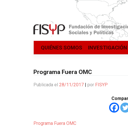
Saltar
QUIÉNES SOMOS
INVESTIGACIÓN
al
contenido
Programa Fuera OMC
Publicada el
28/11/2017
|
por
FISYP
Compart
Programa Fuera OMC