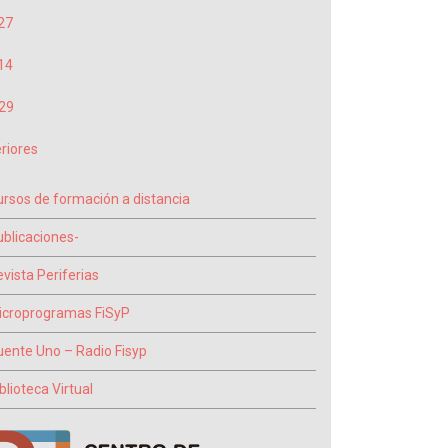
27
14
29
riores
ursos de formación a distancia
ublicaciones-
vista Periferias
icroprogramas FiSyP
uente Uno – Radio Fisyp
blioteca Virtual