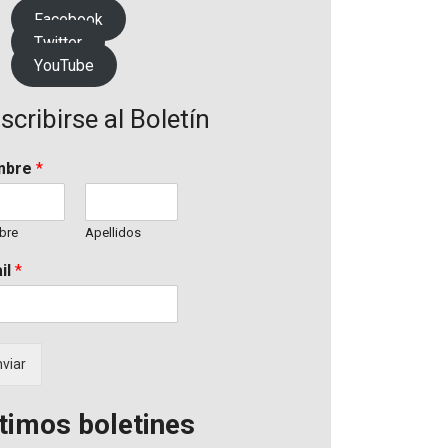
Facebook
Twitter
YouTube
scribirse al Boletín
mbre
*
bre
Apellidos
il
*
viar
timos boletines