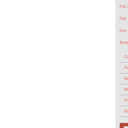
Feb 
Feb 
Ene 
Ante
C
P
Re
M
P
Bi