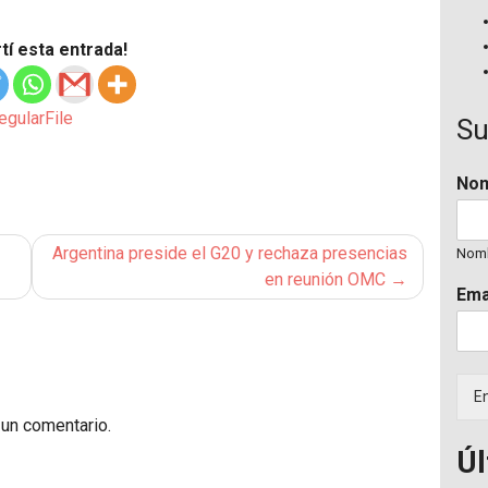
í esta entrada!
egularFile
Su
No
Argentina preside el G20 y rechaza presencias
Nom
en reunión OMC
Ema
En
 un comentario.
Úl