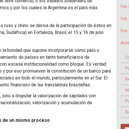
de libre comercio, o los tratados bilaterales de
Feb 
rnos y por los cuales la Argentina es el país más
Feb 
 ruso y chino se deriva de la participación de éstos en
Ene 
ina, Sudáfrica) en Fortaleza, Brasil, el 15 y 16 de julio
Ante
 en la bondad que supone incorporarse como país o
upamiento de países en tanto beneficiarios de
C
 con escasa institucionalidad como bloque. Es verdad
P
e y por eso promueven la constitución de un banco para
cales en todo el mundo, particularmente en el Sur. El
Re
ento financiero de las translatinas brasileñas.
M
, sino a disputar la valorización de capitales con
P
snacionalización, valorización y acumulación de
Bi
es de un mismo proceso