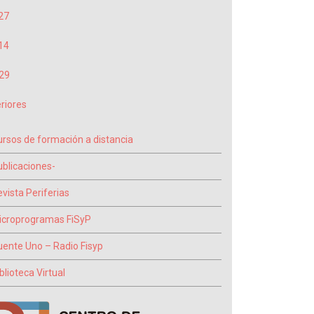
27
14
29
riores
ursos de formación a distancia
ublicaciones-
vista Periferias
icroprogramas FiSyP
uente Uno – Radio Fisyp
blioteca Virtual