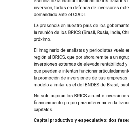
esencia de la institucionalidad de los tratados 
inversión, todos en defensa de inversores exte
demandado ante el
CIADI
.
La presencia en nuestro país de los gobernantes
la reunión de los
BRICS
(Brasil, Rusia, India, Ch
próximo.
El imaginario de analistas y periodistas vuela
región al
BRICS
, que por ahora remite a un agr
inversiones externas de elevada rentabilidad y
que pueden e intentan funcionar articuladament
la promoción de inversiones de sus empresas lo
modelo a imitar es el del
BNDES
de Brasil, sust
No solo aspiran los
BRICS
a recibir inversiones
financiamiento propio para intervenir en la tran
capitales.
Capital productivo y especulativo: dos fas