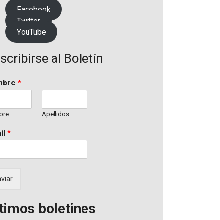
Facebook
Twitter
YouTube
scribirse al Boletín
mbre
*
bre
Apellidos
il
*
viar
timos boletines