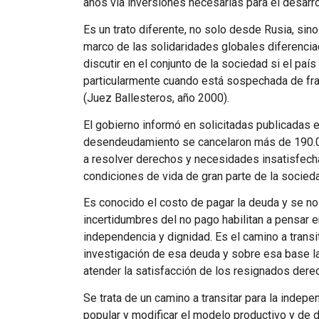
años vía inversiones necesarias para el desarrol
Es un trato diferente, no solo desde Rusia, sin
marco de las solidaridades globales diferenciad
discutir en el conjunto de la sociedad si el paí
particularmente cuando está sospechada de frau
(Juez Ballesteros, año 2000).
El gobierno informó en solicitadas publicadas
desendeudamiento se cancelaron más de 190.000
a resolver derechos y necesidades insatisfech
condiciones de vida de gran parte de la socied
Es conocido el costo de pagar la deuda y se n
incertidumbres del no pago habilitan a pensar e
independencia y dignidad. Es el camino a transi
investigación de esa deuda y sobre esa base la
atender la satisfacción de los resignados dere
Se trata de un camino a transitar para la inde
popular y modificar el modelo productivo y de d