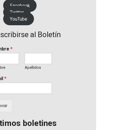
Facebook
Twitter
YouTube
scribirse al Boletín
mbre
*
bre
Apellidos
il
*
viar
timos boletines