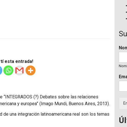
Su
No
í esta entrada!
Nom
Ema
e “
INTEGRADOS
(?) Debates sobre las relaciones
oamericana y europea” (Imago Mundi, Buenos Aires, 2013).
En
ad de una integración latinoamericana real son los temas
Úl