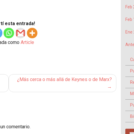
Feb 
Feb 
í esta entrada!
Ene 
tada como
Article
Ante
C
P
¿Más cerca o más allá de Keynes o de Marx?
Re
M
P
Bi
 un comentario.