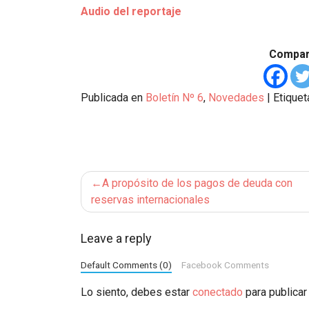
Audio del reportaje
Compart
Publicada en
Boletín Nº 6
,
Novedades
|
Etique
Navegación
A propósito de los pagos de deuda con
de
reservas internacionales
entradas
Leave a reply
Default Comments (0)
Facebook Comments
Lo siento, debes estar
conectado
para publicar