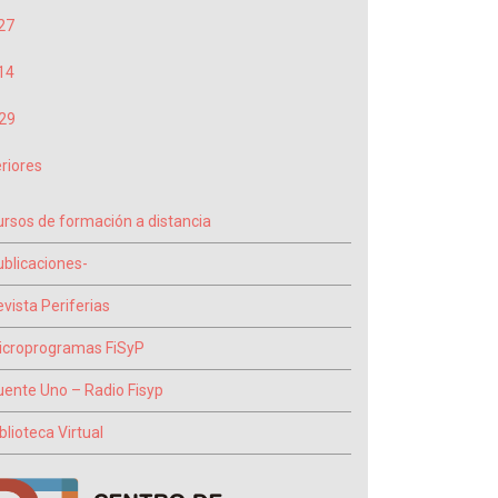
27
14
29
riores
ursos de formación a distancia
ublicaciones-
vista Periferias
icroprogramas FiSyP
uente Uno – Radio Fisyp
blioteca Virtual