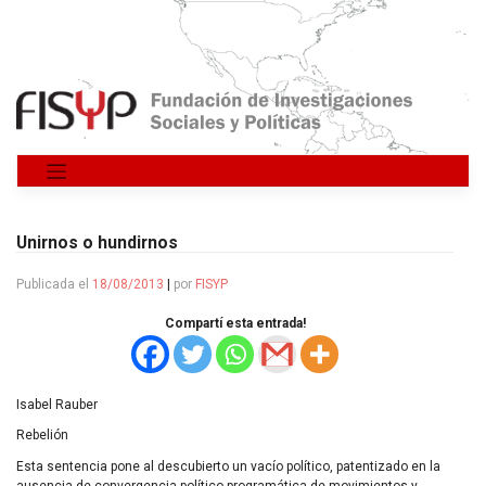
Saltar
al
contenido
Unirnos o hundirnos
Publicada el
18/08/2013
|
por
FISYP
Compartí esta entrada!
Isabel Rauber
Rebelión
Esta sentencia pone al descubierto un vacío político, patentizado en la
ausencia de convergencia político-programática de movimientos y