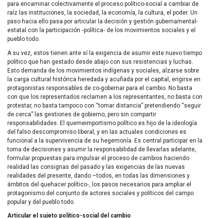
para encaminar colectivamente el proceso político-social a cambiar de
raíz las instituciones, la sociedad, la economía, la cultura, el poder. Un
paso hacia ello pasa por articular la decisión y gestión gubernamental-
estatal con la participación ‑política‑ de los movimientos sociales y el
pueblo todo.
A su vez, estos tienen ante sí la exigencia de asumir este nuevo tiempo
político que han gestado desde abajo con sus resistencias y luchas.
Esto demanda de los movimientos indígenas y sociales, alzarse sobre
la carga cultural histórica heredada y acuñada por el capital, erigirse en
protagonistas responsables de co-gobernar para el cambio. No basta
con que los representados reclamen a los representantes, no basta con
protestar, no basta tampoco con “tomar distancia” pretendiendo “seguir
de cerca” las gestiones de gobierno, pero sin compartir
responsabilidades. El quemeimportismo político es hijo de la ideología
del falso descompromiso liberal, y en las actuales condiciones es
funcional a la supervivencia de su hegemonía. Es central participar en la
toma de decisiones y asumir la responsabilidad de llevarlas adelante,
formular propuestas para impulsar el proceso de cambios haciendo
realidad las consignas del pasado y las exigencias de las nuevas
realidades del presente, dando –todos, en todas las dimensiones y
ámbitos del quehacer político‑, los pasos necesarios para ampliar el
protagonismo del conjunto de actores sociales y políticos del campo
popular y del pueblo todo.
Articular el sujeto político-social del cambio