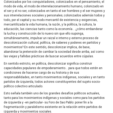
Colonizados por los conquistadores, colonizados en el pensamiento, el
modo de vida, el modo de interrelacionamiento humano, colonizado en
el ser y el no ser, colonizados en tanto el ser hombres y el ser mujeres y
sus interrelaciones sociales y personales; colonizados además todos y
todo, por el capital y su modo mercantil de existencia y exigencias,
mercantilizada la vida humana, la razón, y la política, la cultura, la
educación, las ciencias tanto como la economía… ¿cómo embanderar
la lucha y construcción de lo nuevo sin que ello suponga,
simultáneamente, impulsar un raizal e interno y externo proceso de
descolonización cultural, política, de saberes y poderes en partidos y
movimientos? En este sentido, descolonizar implica, de base,
abandonar la pretensión de cambiar la sociedad desde arriba, así como
las viejas y fallidas prácticas de buscar acuerdos entre cúpulas.
En sentido estricto, en política, descolonizar significa construir
capacidades populares de empoderamiento… para que todos estén en
condiciones de hacerse cargo de su historia y de sus
responsabilidades, en tanto movimientos indígenas, sociales y en tanto
partidos de izquierda, todos actores constituyentes del sujeto socio-
político colectivo articulado.
Esto señala también uno de los grandes desafíos políticos actuales,
tanto para los movimientos indígenas y sociales como para los partidos
de izquierda y ‑en particular‑ su Foro de Sao Pablo: poner fin a la
fragmentación y paralelismo existente en la relación entre partidos de
izquierda y movimientos sociales.