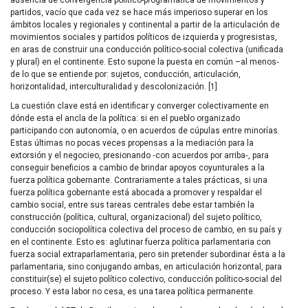
partidos, vacío que cada vez se hace más imperioso superar en los
ámbitos locales y regionales y continental a partir de la articulación de
movimientos sociales y partidos políticos de izquierda y progresistas,
en aras de construir una conducción político-social colectiva (unificada
y plural) en el continente. Esto supone la puesta en común –al menos‑
de lo que se entiende por: sujetos, conducción, articulación,
horizontalidad, interculturalidad y descolonización. [1]
La cuestión clave está en identificar y converger colectivamente en
dónde esta el ancla de la política: si en el pueblo organizado
participando con autonomía, o en acuerdos de cúpulas entre minorías.
Estas últimas no pocas veces propensas a la mediación para la
extorsión y el negocieo, presionando ‑con acuerdos por arriba‑, para
conseguir beneficios a cambio de brindar apoyos coyunturales a la
fuerza política gobernante. Contrariamente a tales prácticas, si una
fuerza política gobernante está abocada a promover y respaldar el
cambio social, entre sus tareas centrales debe estar también la
construcción (política, cultural, organizacional) del sujeto político,
conducción sociopolítica colectiva del proceso de cambio, en su país y
en el continente. Esto es: aglutinar fuerza política parlamentaria con
fuerza social extraparlamentaria, pero sin pretender subordinar ésta a la
parlamentaria, sino conjugando ambas, en articulación horizontal, para
constituir(se) el sujeto político colectivo, conducción político-social del
proceso. Y esta labor no cesa, es una tarea política permanente.