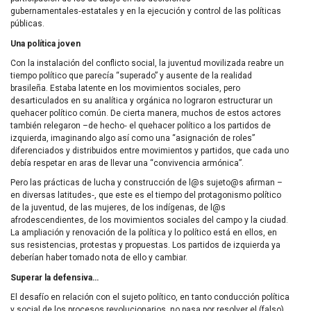
gubernamentales‑estatales y en la ejecución y control de las políticas
públicas.
Una política joven
Con la instalación del conflicto social, la juventud movilizada reabre un
tiempo político que parecía “superado” y ausente de la realidad
brasileña. Estaba latente en los movimientos sociales, pero
desarticulados en su analítica y orgánica no lograron estructurar un
quehacer político común. De cierta manera, muchos de estos actores
también relegaron –de hecho‑ el quehacer político a los partidos de
izquierda, imaginando algo así como una “asignación de roles”
diferenciados y distribuidos entre movimientos y partidos, que cada uno
debía respetar en aras de llevar una “convivencia armónica”.
Pero las prácticas de lucha y construcción de l@s sujeto@s afirman –
en diversas latitudes‑, que este es el tiempo del protagonismo político
de la juventud, de las mujeres, de los indígenas, de l@s
afrodescendientes, de los movimientos sociales del campo y la ciudad.
La ampliación y renovación de la política y lo político está en ellos, en
sus resistencias, protestas y propuestas. Los partidos de izquierda ya
deberían haber tomado nota de ello y cambiar.
Superar la defensiva…
El desafío en relación con el sujeto político, en tanto conducción política
y social de los procesos revolucionarios, no pasa por resolver el (falso)