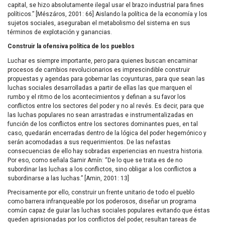
capital, se hizo absolutamente ilegal usar el brazo industrial para fines
políticos.” [Mészáros, 2001: 66] Aislando la política de la economía y los
sujetos sociales, aseguraban el metabolismo del sistema en sus
términos de explotación y ganancias.
Construir la ofensiva política de los pueblos
Luchar es siempre importante, pero para quienes buscan encaminar
procesos de cambios revolucionarios es imprescindible construir
propuestas y agendas para gobernar las coyunturas, para que sean las
luchas sociales desarrolladas a partir de ellas las que marquen el
rumbo y el ritmo de los acontecimientos y definan a su favor los
conflictos entre los sectores del poder y no al revés. Es decir, para que
las luchas populares no sean arrastradas e instrumentalizadas en
función de los conflictos entre los sectores dominantes pues, en tal
caso, quedarán encerradas dentro de la lógica del poder hegemónico y
serán acomodadas a sus requerimientos. De las nefastas
consecuencias de ello hay sobradas experiencias en nuestra historia.
Por eso, como señala Samir Amín: “De lo que se trata es de no
subordinar las luchas a los conflictos, sino obligar a los conflictos a
subordinarse a las luchas.” [Amin, 2001: 13]
Precisamente por ello, construir un frente unitario de todo el pueblo
como barrera infranqueable por los poderosos, diseñar un programa
común capaz de guiar las luchas sociales populares evitando que éstas
queden aprisionadas por los conflictos del poder, resultan tareas de