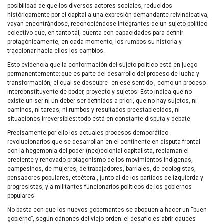
posibilidad de que los diversos actores sociales, reducidos
históricamente por el capital a una expresión demandante reivindicativa,
vayan encontrándose, reconociéndose integrantes de un sujeto político
colectivo que, en tanto tal, cuenta con capacidades para definir
protagónicamente, en cada momento, los rumbos su historia y
traccionar hacia ellos los cambios.
Esto evidencia que la conformación del sujeto político está en juego
permanentemente; que es parte del desarrollo del proceso de lucha y
transformación, el cual se descubre ‑en ese sentido-, como un proceso
interconstituyente de poder, proyecto y sujetos. Esto indica que no
existe un ser ni un deber ser definidos a priori, que no hay sujetos, ni
caminos, ni tareas, ni rumbos y resultados preestablecidos, ni
situaciones irreversibles; todo está en constante disputa y debate.
Precisamente por ello los actuales procesos democrático-
revolucionarios que se desarrollan en el continente en disputa frontal
con la hegemonía del poder (neo)colonial-capitalista, reclaman el
creciente y renovado protagonismo de los movimientos indígenas,
campesinos, de mujeres, de trabajadores, barriales, de ecologistas,
pensadores populares, etcétera., junto al de los partidos de izquierda y
progresistas, y a militantes funcionarios políticos de los gobiernos
populares.
No basta con que los nuevos gobernantes se aboquen a hacer un “buen
gobierno”, según cánones del viejo orden; el desafío es abrir cauces