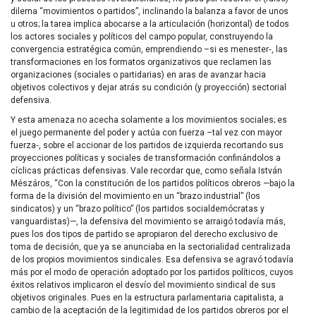
dilema “movimientos o partidos”, inclinando la balanza a favor de unos
u otros; la tarea implica abocarse a la articulación (horizontal) de todos
los actores sociales y políticos del campo popular, construyendo la
convergencia estratégica común, emprendiendo –si es menester‑, las
transformaciones en los formatos organizativos que reclamen las
organizaciones (sociales o partidarias) en aras de avanzar hacia
objetivos colectivos y dejar atrás su condición (y proyección) sectorial
defensiva.
Y esta amenaza no acecha solamente a los movimientos sociales; es
el juego permanente del poder y actúa con fuerza –tal vez con mayor
fuerza‑, sobre el accionar de los partidos de izquierda recortando sus
proyecciones políticas y sociales de transformación confinándolos a
cíclicas prácticas defensivas. Vale recordar que, como señala István
Mészáros, “Con la constitución de los partidos políticos obreros —bajo la
forma de la división del movimiento en un “brazo industrial” (los
sindicatos) y un “brazo político” (los partidos socialdemócratas y
vanguardistas)—, la defensiva del movimiento se arraigó todavía más,
pues los dos tipos de partido se apropiaron del derecho exclusivo de
toma de decisión, que ya se anunciaba en la sectorialidad centralizada
de los propios movimientos sindicales. Esa defensiva se agravó todavía
más por el modo de operación adoptado por los partidos políticos, cuyos
éxitos relativos implicaron el desvío del movimiento sindical de sus
objetivos originales. Pues en la estructura parlamentaria capitalista, a
cambio de la aceptación de la legitimidad de los partidos obreros por el