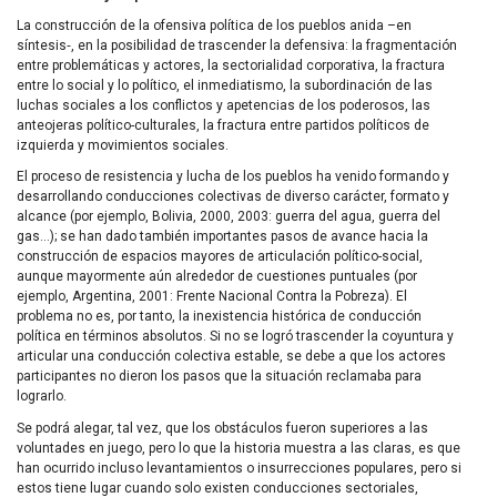
La construcción de la ofensiva política de los pueblos anida –en
síntesis‑, en la posibilidad de trascender la defensiva: la fragmentación
entre problemáticas y actores, la sectorialidad corporativa, la fractura
entre lo social y lo político, el inmediatismo, la subordinación de las
luchas sociales a los conflictos y apetencias de los poderosos, las
anteojeras político-culturales, la fractura entre partidos políticos de
izquierda y movimientos sociales.
El proceso de resistencia y lucha de los pueblos ha venido formando y
desarrollando conducciones colectivas de diverso carácter, formato y
alcance (por ejemplo, Bolivia, 2000, 2003: guerra del agua, guerra del
gas…); se han dado también importantes pasos de avance hacia la
construcción de espacios mayores de articulación político-social,
aunque mayormente aún alrededor de cuestiones puntuales (por
ejemplo, Argentina, 2001: Frente Nacional Contra la Pobreza). El
problema no es, por tanto, la inexistencia histórica de conducción
política en términos absolutos. Si no se logró trascender la coyuntura y
articular una conducción colectiva estable, se debe a que los actores
participantes no dieron los pasos que la situación reclamaba para
lograrlo.
Se podrá alegar, tal vez, que los obstáculos fueron superiores a las
voluntades en juego, pero lo que la historia muestra a las claras, es que
han ocurrido incluso levantamientos o insurrecciones populares, pero si
estos tiene lugar cuando solo existen conducciones sectoriales,