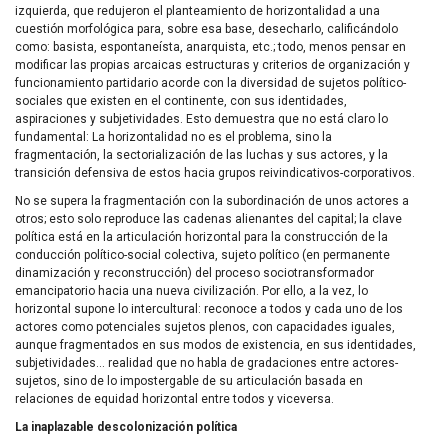
izquierda, que redujeron el planteamiento de horizontalidad a una
cuestión morfológica para, sobre esa base, desecharlo, calificándolo
como: basista, espontaneísta, anarquista, etc.; todo, menos pensar en
modificar las propias arcaicas estructuras y criterios de organización y
funcionamiento partidario acorde con la diversidad de sujetos político-
sociales que existen en el continente, con sus identidades,
aspiraciones y subjetividades. Esto demuestra que no está claro lo
fundamental: La horizontalidad no es el problema, sino la
fragmentación, la sectorialización de las luchas y sus actores, y la
transición defensiva de estos hacia grupos reivindicativos-corporativos.
No se supera la fragmentación con la subordinación de unos actores a
otros; esto solo reproduce las cadenas alienantes del capital; la clave
política está en la articulación horizontal para la construcción de la
conducción político-social colectiva, sujeto político (en permanente
dinamización y reconstrucción) del proceso sociotransformador
emancipatorio hacia una nueva civilización. Por ello, a la vez, lo
horizontal supone lo intercultural: reconoce a todos y cada uno de los
actores como potenciales sujetos plenos, con capacidades iguales,
aunque fragmentados en sus modos de existencia, en sus identidades,
subjetividades… realidad que no habla de gradaciones entre actores-
sujetos, sino de lo impostergable de su articulación basada en
relaciones de equidad horizontal entre todos y viceversa.
La inaplazable descolonización política