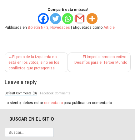
Compartí esta entrada!
Publicada en
Boletín Nº 3
,
Novedades
|
Etiquetada como
Article
Navegación
El peso de la izquierda no
El imperialismo colectivo:
de
está en los votos, sino en los
Desafíos para el Tercer Mundo
conflictos que protagoniza
entradas
Leave a reply
Default Comments (0)
Facebook Comments
Lo siento, debes estar
conectado
para publicar un comentario.
BUSCAR EN EL SITIO