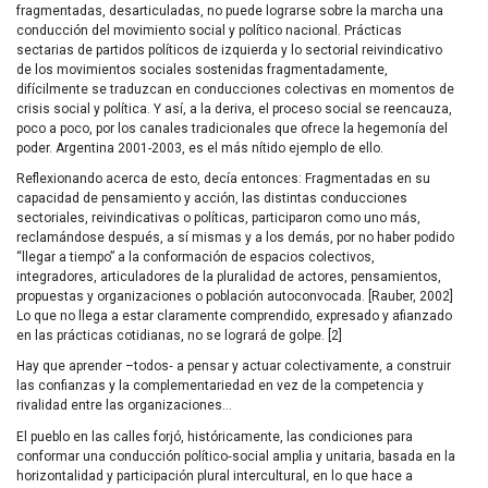
fragmentadas, desarticuladas, no puede lograrse sobre la marcha una
conducción del movimiento social y político nacional. Prácticas
sectarias de partidos políticos de izquierda y lo sectorial reivindicativo
de los movimientos sociales sostenidas fragmentadamente,
difícilmente se traduzcan en conducciones colectivas en momentos de
crisis social y política. Y así, a la deriva, el proceso social se reencauza,
poco a poco, por los canales tradicionales que ofrece la hegemonía del
poder. Argentina 2001-2003, es el más nítido ejemplo de ello.
Reflexionando acerca de esto, decía entonces: Fragmentadas en su
capacidad de pensamiento y acción, las distintas conducciones
sectoriales, reivindicativas o políticas, participaron como uno más,
reclamándose después, a sí mismas y a los demás, por no haber podido
“llegar a tiempo” a la conformación de espacios colectivos,
integradores, articuladores de la pluralidad de actores, pensamientos,
propuestas y organizaciones o población autoconvocada. [Rauber, 2002]
Lo que no llega a estar claramente comprendido, expresado y afianzado
en las prácticas cotidianas, no se logrará de golpe. [2]
Hay que aprender –todos‑ a pensar y actuar colectivamente, a construir
las confianzas y la complementariedad en vez de la competencia y
rivalidad entre las organizaciones…
El pueblo en las calles forjó, históricamente, las condiciones para
conformar una conducción político‑social amplia y unitaria, basada en la
horizontalidad y participación plural intercultural, en lo que hace a