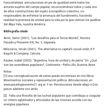
horizontalidad: articulaciones en pie de igualdad entre todos los
actores-sujetos del campo popular, reconociéndose todos y cada uno
de ellos constructores del sujeto sociopolítico colectivo, co-
responsables de enfrentar la amenaza del hundimiento, haciendo
realidad la promesa de unidad para la vida por la que claman los pueblos
del Abya Yala, nuestra América.
Bibliografía citada
Amín, Samir (2001), “Los desafíos para el Tercer Mundo”, Revista
Pasado y Presente
XXI
, No. 3, Separata.
Mészáros, István (2001). The alternative to capital’s social order, K P
Bagchi & Company, Calcuta.
Rauber, Isabel (2002). “Argentina, hora de unidad y de patria.” En: ¿Qué
son las asambleas populares?, Continente –Peña Lillo, Buenos Aires
Notas
[1] Una conceptualización de estos puede encontrase en mis libros:
Movimientos sociales y representación política. Articulaciones; en:
www.pasadoypresente21.org.ar. Y en: Revoluciones desde abajo o Dos
pasos adelante uno atrás.
[2] . Falta una filosofía de las luchas populares que contribuya a coagular
un criterio aglutinador y articulador de las mismas acorde con las
energías populares