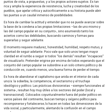
puntos de vista, a propuestas, y a los propios actores-sujetos. Es tan
rica y amplia la experiencia de resistencia, lucha y creatividad de los
pueblos, que apelar crítica y autocríticamente a su historia puede abrir
las puertas a un caudal inmenso de posibilidades.
Es hora de cambiar la actitud y entender que no se puede avanzar sobre
la base de la condena a las propias limitaciones –las de uno mismo y
las del campo popular en su conjunto‑, sino asumiendo tanto los
aciertos como las debilidades, buscando caminos y formas para
superarlas y seguir adelante.
El momento requiere madurez, honestidad, humildad, respeto mutuo, y
voluntad de seguir adelante. Poco vale que solo unos tengan mayor
claridad en el rumbo a seguir si todos “los demás” resultan “incapaces”
de visualizarlo. Pretender erigirse por encima de todos esperando que el
conjunto del campo popular se subordine a un solo criterio político y de
conducción es, cuando menos, una buena forma de perder el tiempo.
Es hora de abandonar el capitalismo que anida en el interior de cada
uno/a: la soberbia, la competencia, el sectarismo y el truchaje
ideológico y político. Las prácticas divisionistas –siempre funcionales al
sistema‑, resultan hoy muy útiles a los sectores del poder (local y
transnacional). Colocados coyunturalmente fuera del poder político en
varios países del continente, buscan tiempo y oxígeno político para
recomponerse y fortalecerse; lo hacen en todas las dimensiones de la
vida social, y particularmente, alentando la confusión en el campo