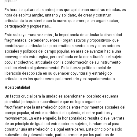
popular.
Es hora de quitarse las anteojeras que aprisionan nuestras miradas; es
hora de espíritu amplio, unitario y solidario, de crear y construir
articulando lo existente con lo nuevo que emerge, en organización,
participación y propuestas…
Esto subraya –una vez más‑, la importancia de articular la diversidad
fragmentada, de tender puentes –organizativos y propositivos‑ que
contribuyan a articular las problemáticas sectoriales y a los actores
sociales y políticos del campo popular, en aras de avanzar hacia una
convergencia estratégica, personificada en la constitución del sujeto
popular colectivo, articulada con la conformación de su instrumento
político electoral-gubernamental. Es la fuerza político-social de
liberación desdoblada en su quehacer coyuntural y estratégico,
articulado en los quehaceres parlamentario y extraparlamentario.
Horizontalidad
Un factor crucial para la unidad es abandonar el obsoleto esquema
piramidal‑jerárquico subordinante que no logra organizar
fructíferamente la interrelación política entre movimientos sociales del
campo popular, ni entre partidos de izquierda, ni entre partidos y
movimientos. En este empeño, la horizontalidad resulta clave. Se trata
de un principio de igualdad entre actores-sujetos, fundamental para
construir una interrelación dialogal entre pares. Este principio ha sido
subestimado y desestimado, particularmente por los partidos de