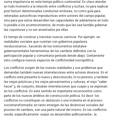
suma importancia en este tiempo político continental. Es clave atender
en todo momento a la relación entre conflictos y luchas, no para explicar
post factum determinadas conductas erróneas, no como guía para
reiteradas autocríticas improductivas entre actores del campo popular,
sino para que estos desarrollen las capacidades de adelantarse en todo
lo posible a los acontecimientos, de modo que les sea factible gobernar
las coyunturas y no ser arrastrados por ellas.
Es tiempo de construir y transitar nuevos caminos. Por ejemplo ‑en
realidades sociales que cuentan con gobiernos populares
revolucionarios‑, haciendo de los instrumentos estatales-
gubernamentales herramientas de los cambios definidos con la
participación popular y comunitaria gestada desde abajo. Ciertamente
esto configura nuevos espacios de conflictividad sociopolítica.
Los conflictos surgen de las nuevas realidades y sus problemas que
demandan también nuevas interrelaciones entre actores diversos. En el
conflicto está presente lo nuevo y desconocido, lo no previsto, y también
las viejas prácticas y los viejos pensamientos y culturas, el viejo “saber
hacer” y, de conjunto, desatan interrelaciones que cuajan y se expresan
en los conflictos. En este sentido es importante reconocerlos como
parte de los nuevos ámbitos de construcción política. Es decir: los
conflictos no constituyen un obstáculo o una molestia en el proceso
sociotransformador; en tanto emergen de las dinámicas sociales del
proceso de cambios, son una parte natural del mismo. En los conflictos
reside, específicamente ‑según se desarrollen políticamente‑, la