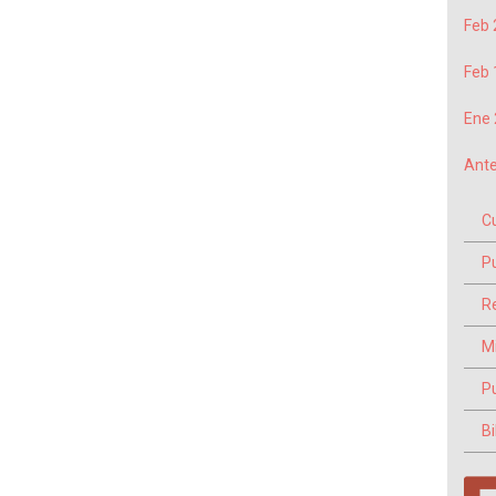
Feb 
Feb 
Ene 
Ante
C
P
Re
M
P
Bi