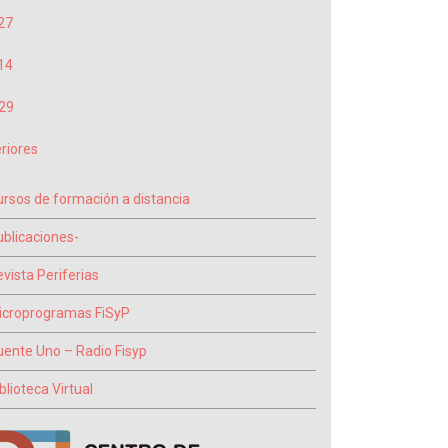
27
14
29
riores
ursos de formación a distancia
ublicaciones-
vista Periferias
icroprogramas FiSyP
uente Uno – Radio Fisyp
blioteca Virtual