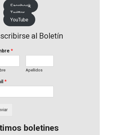
Facebook
Twitter
YouTube
scribirse al Boletín
mbre
*
bre
Apellidos
il
*
viar
timos boletines