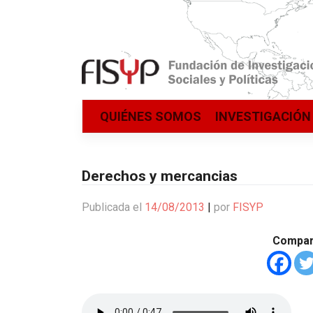
Saltar
QUIÉNES SOMOS
INVESTIGACIÓN
al
contenido
Derechos y mercancias
Publicada el
14/08/2013
|
por
FISYP
Compart