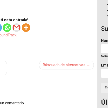
í esta entrada!
Su
oundTrack
No
Nom
Búsqueda de alternativas
Ema
En
Úl
 un comentario.