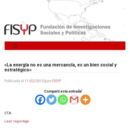
Saltar
al
contenido
«La energía no es una mercancía, es un bien social y
estratégico»
Publicada el
11/02/2013
|
por
FISYP
Compartí esta entrada!
CTA
Leer reportaje