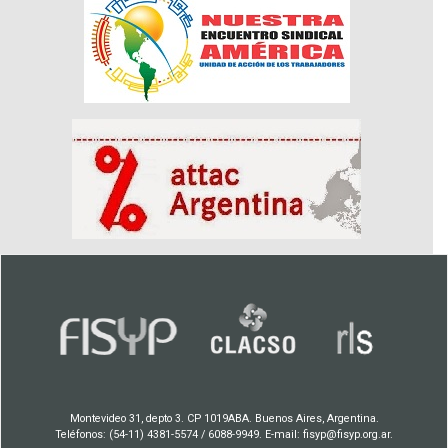
Montevideo 31, depto 3. CP 1019ABA. Buenos Aires, Argentina.
Teléfonos: (54-11) 4381-5574 / 6088-9949. E-mail: fisyp@fisyp.org.ar.