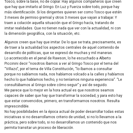
Tosco, sobre la base, no de copiar. Hay algunos compañeros que creen
que hay que imitarlo al Gringo. En Luz y Fuerza sobre todo, porque hay
más identificación. Si los dirigentes quieren ser como Tosco que estén
3 meses de permiso gremial y otros 3 meses que vayan a trabajar. Y
traen a colación aquella situación que el Gringo hacía, tratando de
imitar realidades. Que no tienen nada que ver con la actualidad, ni con
la dimensión geográfica, con la situación, etc.
Algunos creen que hay que imitar. De lo que se trata, precisamente, es
de traer a la actualidad los aspectos centrales de aquel contenido de
desarrollo de políticas, que se expresó de muchas y mil maneras.
Lo acontecido en el penal de Rawson, lo he escuchado a Alberto
Piccinini decir “nosotros íbamos a ver al Gringo Tosco por el tema del
“Villazo”, por el tema de Villa Constitución, “lo íbamos a consultar
porque no sabíamos nada, nos habíamos volcado a la calles y habíamos
hecho lo que habíamos hecho, y no teníamos ninguna experiencia”. “Le
consultábamos al Gringo sobre cómo seguir” y así de seguido.
Me parece que lo mejor en la hora actual es que nosotros seamos
capaces de saber que hay que transformar la sociedad, y para esto hay
que estar convencidos, primero, en transformarnos nosotros. Resulta
imprescindible.
No hay posibilidades en la época actual de poder desarrollar todas estas
iniciativas si no desarrollamos criterio de unidad, si no lo llevamos a la
práctica, pero sobre todo, si no desarrollamos un contenido que nos
permita transitar un proceso de liberación.