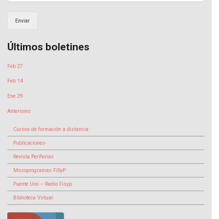
Enviar
Últimos boletines
Feb 27
Feb 14
Ene 29
Anteriores
Cursos de formación a distancia
Publicaciones-
Revista Periferias
Microprogramas FiSyP
Puente Uno – Radio Fisyp
Biblioteca Virtual