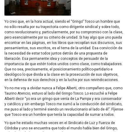
Yo creo que, en la hora actual, siendo el “Gringo” Tosco un hombre que
no sólo resalta por su trayectoria como dirigente sindical y sobre todo,
como revolucionario y, particularmente, por su compromiso con la clase,
pero esencialmente por su criterio de unidad. Si hay algo que uno pueda
encontrar en las páginas, en los libros que recopilan sus discursos, sus
pensamientos, sus escritos, es el tema de la unidad. Esa convicción de
la necesidad de estar todos juntos detrás de una propuesta de
liberación. Esa permanente idea y conceptos de persuadir de la
importancia de que estén todos unidos como clase, como trabajadores.
Que no sea, precisamente, el posicionamiento político-partidario e
ideológico lo que divida a la clase en la prosecución de sus objetivos,
en la defensa de sus derechos y en la lucha por sus reivindicaciones.
Yo no me voy a olvidar nunca a Felipe Alberti, otro compañero que, como
Taurino Atencio, estuvo al lado del Gringo Tosco. Lo escuché a Felipe
Alberti decir “yo era un gringo que venía de La Pampa y era conservador
y católico; y sin embargo Tosco me sumó a la conducción del sindicato,
me puso al lado y terminé siendo un revolucionario al lado de él”. Fíjense
que Tosco era un hombre que tenía la capacidad de sumar a todos.
Yo que he estado muchas veces en el Sindicato de Luz y Fuerza de
Córdoba y uno se encuentra que todo el mundo habla bien del Gringo,