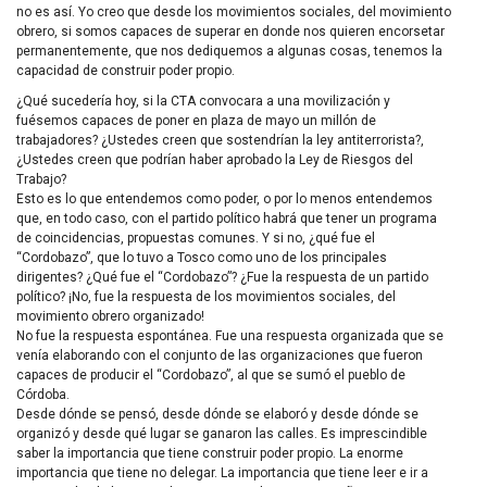
no es así. Yo creo que desde los movimientos sociales, del movimiento
obrero, si somos capaces de superar en donde nos quieren encorsetar
permanentemente, que nos dediquemos a algunas cosas, tenemos la
capacidad de construir poder propio.
¿Qué sucedería hoy, si la
CTA
convocara a una movilización y
fuésemos capaces de poner en plaza de mayo un millón de
trabajadores? ¿Ustedes creen que sostendrían la ley antiterrorista?,
¿Ustedes creen que podrían haber aprobado la Ley de Riesgos del
Trabajo?
Esto es lo que entendemos como poder, o por lo menos entendemos
que, en todo caso, con el partido político habrá que tener un programa
de coincidencias, propuestas comunes. Y si no, ¿qué fue el
“Cordobazo”, que lo tuvo a Tosco como uno de los principales
dirigentes? ¿Qué fue el “Cordobazo”? ¿Fue la respuesta de un partido
político? ¡No, fue la respuesta de los movimientos sociales, del
movimiento obrero organizado!
No fue la respuesta espontánea. Fue una respuesta organizada que se
venía elaborando con el conjunto de las organizaciones que fueron
capaces de producir el “Cordobazo”, al que se sumó el pueblo de
Córdoba.
Desde dónde se pensó, desde dónde se elaboró y desde dónde se
organizó y desde qué lugar se ganaron las calles. Es imprescindible
saber la importancia que tiene construir poder propio. La enorme
importancia que tiene no delegar. La importancia que tiene leer e ir a