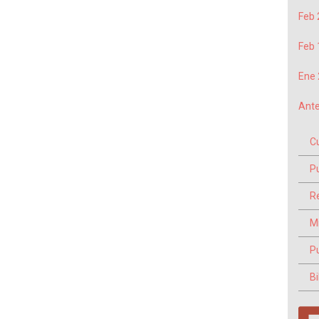
Feb 
Feb 
Ene 
Ante
C
P
Re
M
P
Bi