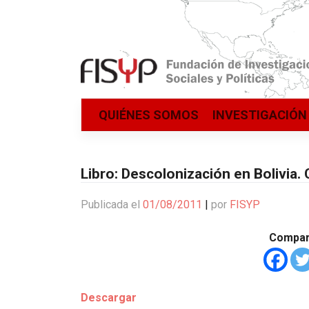
Saltar
QUIÉNES SOMOS
INVESTIGACIÓN
al
contenido
Libro: Descolonización en Bolivia
Publicada el
01/08/2011
|
por
FISYP
Compart
Descargar