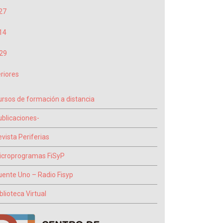
27
14
29
riores
ursos de formación a distancia
ublicaciones-
vista Periferias
icroprogramas FiSyP
uente Uno – Radio Fisyp
blioteca Virtual