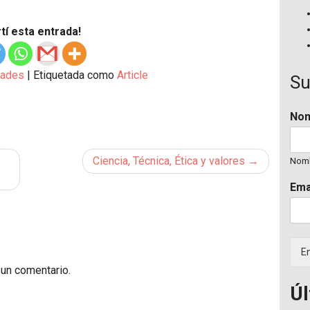
í esta entrada!
ades
|
Etiquetada como
Article
Su
No
Ciencia, Técnica, Ética y valores
Nom
Ema
En
 un comentario.
Úl