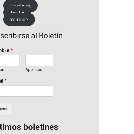
Facebook
Twitter
YouTube
scribirse al Boletín
mbre
*
bre
Apellidos
il
*
viar
timos boletines