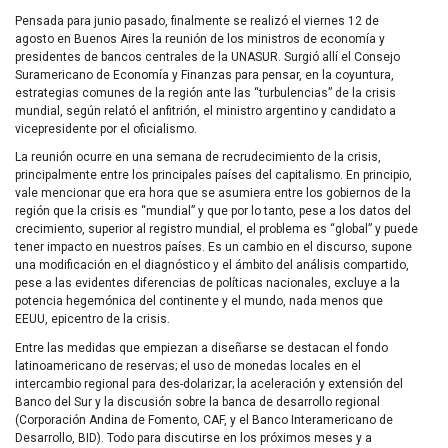
Pensada para junio pasado, finalmente se realizó el viernes 12 de
agosto en Buenos Aires la reunión de los ministros de economía y
presidentes de bancos centrales de la
UNASUR
. Surgió allí el Consejo
Suramericano de Economía y Finanzas para pensar, en la coyuntura,
estrategias comunes de la región ante las “turbulencias” de la crisis
mundial, según relató el anfitrión, el ministro argentino y candidato a
vicepresidente por el oficialismo.
La reunión ocurre en una semana de recrudecimiento de la crisis,
principalmente entre los principales países del capitalismo. En principio,
vale mencionar que era hora que se asumiera entre los gobiernos de la
región que la crisis es “mundial” y que por lo tanto, pese a los datos del
crecimiento, superior al registro mundial, el problema es “global” y puede
tener impacto en nuestros países. Es un cambio en el discurso, supone
una modificación en el diagnóstico y el ámbito del análisis compartido,
pese a las evidentes diferencias de políticas nacionales, excluye a la
potencia hegemónica del continente y el mundo, nada menos que
EEUU
, epicentro de la crisis.
Entre las medidas que empiezan a diseñarse se destacan el fondo
latinoamericano de reservas; el uso de monedas locales en el
intercambio regional para des-dolarizar; la aceleración y extensión del
Banco del Sur y la discusión sobre la banca de desarrollo regional
(Corporación Andina de Fomento,
CAF
, y el Banco Interamericano de
Desarrollo,
BID
). Todo para discutirse en los próximos meses y a