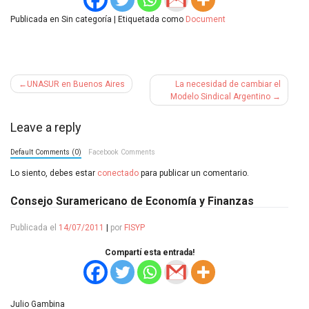
Publicada en Sin categoría
|
Etiquetada como
Document
Navegación
UNASUR en Buenos Aires
La necesidad de cambiar el
de
Modelo Sindical Argentino
entradas
Leave a reply
Default Comments (0)
Facebook Comments
Lo siento, debes estar
conectado
para publicar un comentario.
Consejo Suramericano de Economía y Finanzas
Publicada el
14/07/2011
|
por
FISYP
Compartí esta entrada!
Julio Gambina