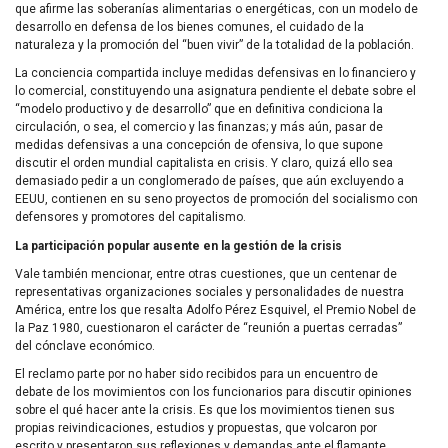
que afirme las soberanías alimentarias o energéticas, con un modelo de
desarrollo en defensa de los bienes comunes, el cuidado de la
naturaleza y la promoción del “buen vivir” de la totalidad de la población.
La conciencia compartida incluye medidas defensivas en lo financiero y
lo comercial, constituyendo una asignatura pendiente el debate sobre el
“modelo productivo y de desarrollo” que en definitiva condiciona la
circulación, o sea, el comercio y las finanzas; y más aún, pasar de
medidas defensivas a una concepción de ofensiva, lo que supone
discutir el orden mundial capitalista en crisis. Y claro, quizá ello sea
demasiado pedir a un conglomerado de países, que aún excluyendo a
EEUU
, contienen en su seno proyectos de promoción del socialismo con
defensores y promotores del capitalismo.
La participación popular ausente en la gestión de la crisis
Vale también mencionar, entre otras cuestiones, que un centenar de
representativas organizaciones sociales y personalidades de nuestra
América, entre los que resalta Adolfo Pérez Esquivel, el Premio Nobel de
la Paz 1980, cuestionaron el carácter de “reunión a puertas cerradas”
del cónclave económico.
El reclamo parte por no haber sido recibidos para un encuentro de
debate de los movimientos con los funcionarios para discutir opiniones
sobre el qué hacer ante la crisis. Es que los movimientos tienen sus
propias reivindicaciones, estudios y propuestas, que volcaron por
escrito y presentaron sus reflexiones y demandas ante el flamante