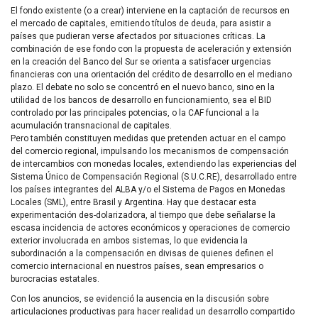
El fondo existente (o a crear) interviene en la captación de recursos en
el mercado de capitales, emitiendo títulos de deuda, para asistir a
países que pudieran verse afectados por situaciones críticas. La
combinación de ese fondo con la propuesta de aceleración y extensión
en la creación del Banco del Sur se orienta a satisfacer urgencias
financieras con una orientación del crédito de desarrollo en el mediano
plazo. El debate no solo se concentró en el nuevo banco, sino en la
utilidad de los bancos de desarrollo en funcionamiento, sea el
BID
controlado por las principales potencias, o la
CAF
funcional a la
acumulación transnacional de capitales.
Pero también constituyen medidas que pretenden actuar en el campo
del comercio regional, impulsando los mecanismos de compensación
de intercambios con monedas locales, extendiendo las experiencias del
Sistema Único de Compensación Regional (S.U.C.RE), desarrollado entre
los países integrantes del
ALBA
y/o el Sistema de Pagos en Monedas
Locales (
SML
), entre Brasil y Argentina. Hay que destacar esta
experimentación des-dolarizadora, al tiempo que debe señalarse la
escasa incidencia de actores económicos y operaciones de comercio
exterior involucrada en ambos sistemas, lo que evidencia la
subordinación a la compensación en divisas de quienes definen el
comercio internacional en nuestros países, sean empresarios o
burocracias estatales.
Con los anuncios, se evidenció la ausencia en la discusión sobre
articulaciones productivas para hacer realidad un desarrollo compartido