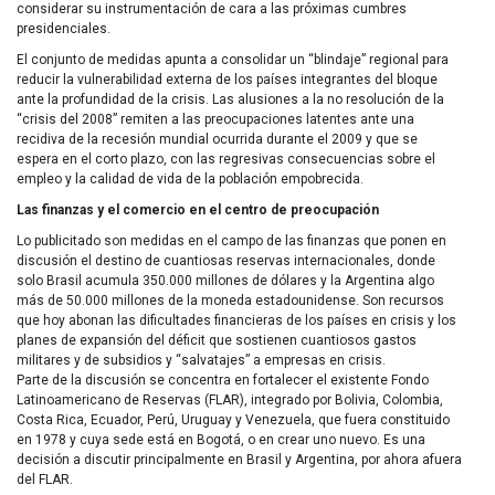
considerar su instrumentación de cara a las próximas cumbres
presidenciales.
El conjunto de medidas apunta a consolidar un “blindaje” regional para
reducir la vulnerabilidad externa de los países integrantes del bloque
ante la profundidad de la crisis. Las alusiones a la no resolución de la
“crisis del 2008” remiten a las preocupaciones latentes ante una
recidiva de la recesión mundial ocurrida durante el 2009 y que se
espera en el corto plazo, con las regresivas consecuencias sobre el
empleo y la calidad de vida de la población empobrecida.
Las finanzas y el comercio en el centro de preocupación
Lo publicitado son medidas en el campo de las finanzas que ponen en
discusión el destino de cuantiosas reservas internacionales, donde
solo Brasil acumula 350.000 millones de dólares y la Argentina algo
más de 50.000 millones de la moneda estadounidense. Son recursos
que hoy abonan las dificultades financieras de los países en crisis y los
planes de expansión del déficit que sostienen cuantiosos gastos
militares y de subsidios y “salvatajes” a empresas en crisis.
Parte de la discusión se concentra en fortalecer el existente Fondo
Latinoamericano de Reservas (
FLAR
), integrado por Bolivia, Colombia,
Costa Rica, Ecuador, Perú, Uruguay y Venezuela, que fuera constituido
en 1978 y cuya sede está en Bogotá, o en crear uno nuevo. Es una
decisión a discutir principalmente en Brasil y Argentina, por ahora afuera
del
FLAR
.