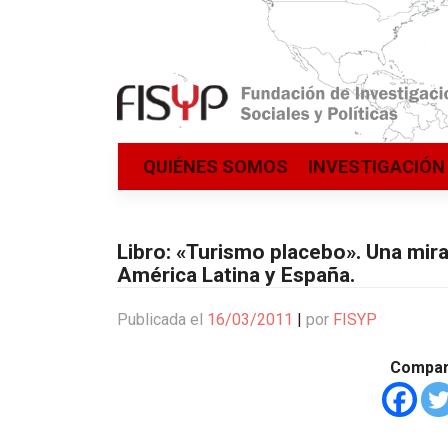
Saltar
QUIÉNES SOMOS
INVESTIGACIÓN
al
contenido
Libro: «Turismo placebo». Una mirad
América Latina y España.
Publicada el
16/03/2011
|
por
FISYP
Compart