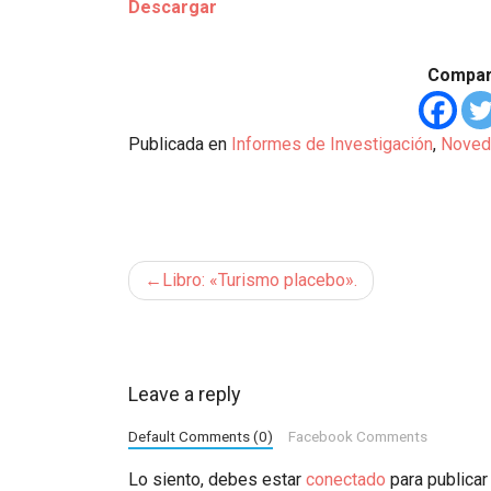
Descargar
Compart
Publicada en
Informes de Investigación
,
Noved
Navegación
Libro: «Turismo placebo».
de
entradas
Leave a reply
Default Comments (0)
Facebook Comments
Lo siento, debes estar
conectado
para publicar