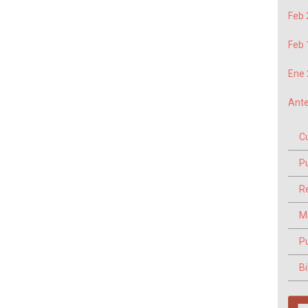
Feb 
Feb 
Ene 
Ante
C
P
Re
M
P
Bi