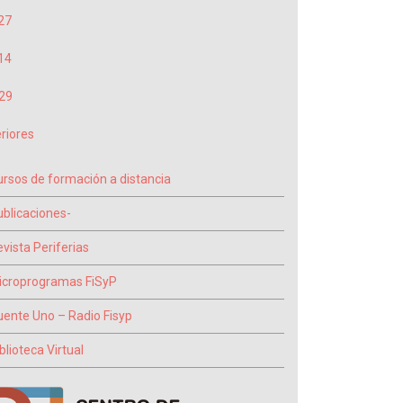
27
14
29
riores
ursos de formación a distancia
ublicaciones-
vista Periferias
icroprogramas FiSyP
uente Uno – Radio Fisyp
blioteca Virtual