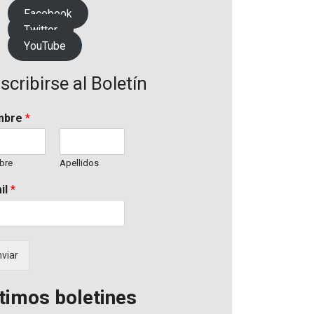
Facebook
Twitter
YouTube
scribirse al Boletín
mbre
*
bre
Apellidos
il
*
viar
timos boletines