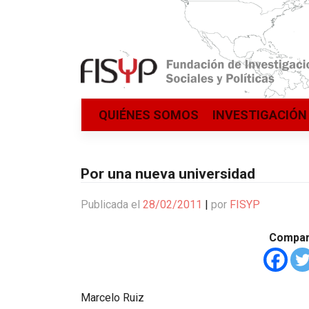
Saltar
QUIÉNES SOMOS
INVESTIGACIÓN
al
contenido
Por una nueva universidad
Publicada el
28/02/2011
|
por
FISYP
Compart
Marcelo Ruiz