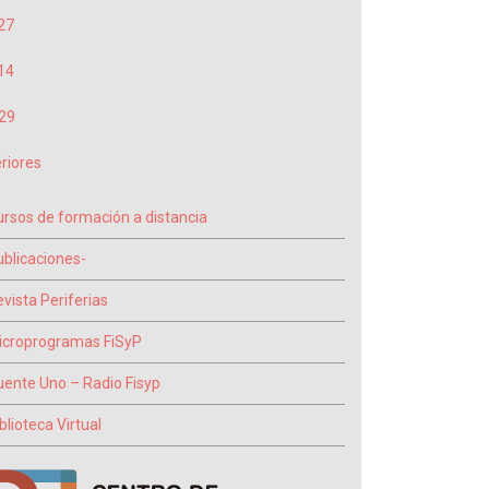
27
14
29
riores
ursos de formación a distancia
ublicaciones-
vista Periferias
icroprogramas FiSyP
uente Uno – Radio Fisyp
blioteca Virtual