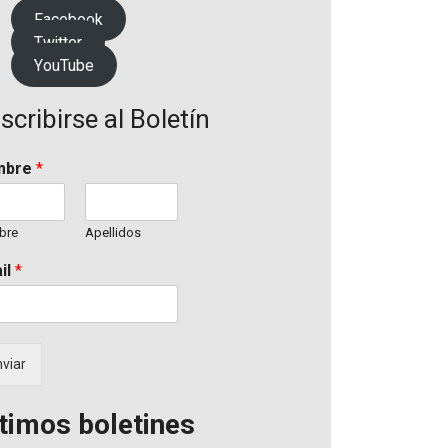
Facebook
Twitter
YouTube
scribirse al Boletín
mbre
*
bre
Apellidos
il
*
viar
timos boletines