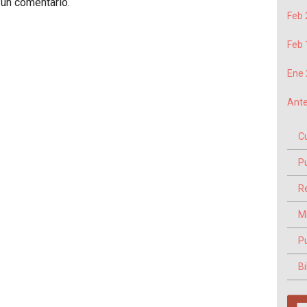
 un comentario.
Feb 
Feb 
Ene 
Ante
C
P
Re
M
P
Bi