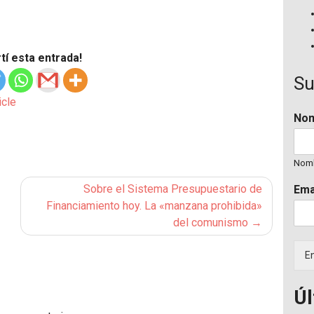
í esta entrada!
Su
icle
No
Nom
Sobre el Sistema Presupuestario de
Ema
Financiamiento hoy. La «manzana prohibida»
del comunismo
En
Úl