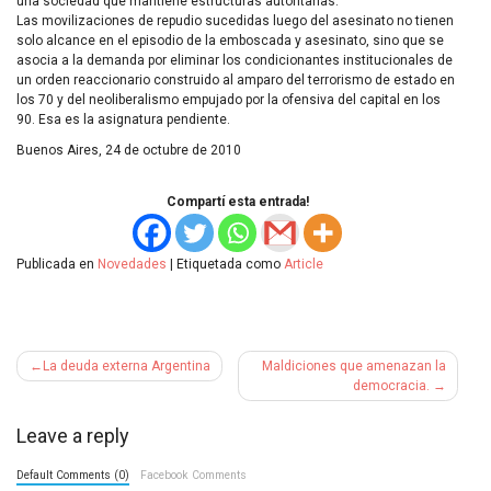
una sociedad que mantiene estructuras autoritarias.
Las movilizaciones de repudio sucedidas luego del asesinato no tienen
solo alcance en el episodio de la emboscada y asesinato, sino que se
asocia a la demanda por eliminar los condicionantes institucionales de
un orden reaccionario construido al amparo del terrorismo de estado en
los 70 y del neoliberalismo empujado por la ofensiva del capital en los
90. Esa es la asignatura pendiente.
Buenos Aires, 24 de octubre de 2010
Compartí esta entrada!
Publicada en
Novedades
|
Etiquetada como
Article
Navegación
La deuda externa Argentina
Maldiciones que amenazan la
de
democracia.
entradas
Leave a reply
Default Comments (0)
Facebook Comments