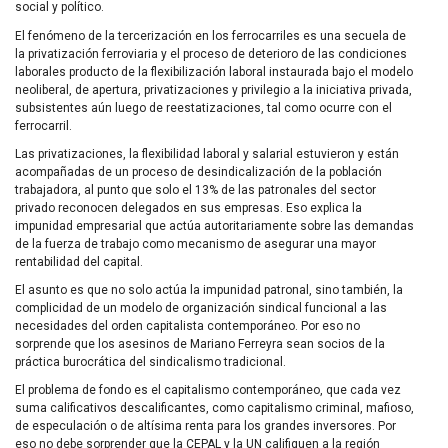
social y político.
El fenómeno de la tercerización en los ferrocarriles es una secuela de
la privatización ferroviaria y el proceso de deterioro de las condiciones
laborales producto de la flexibilización laboral instaurada bajo el modelo
neoliberal, de apertura, privatizaciones y privilegio a la iniciativa privada,
subsistentes aún luego de reestatizaciones, tal como ocurre con el
ferrocarril.
Las privatizaciones, la flexibilidad laboral y salarial estuvieron y están
acompañadas de un proceso de desindicalización de la población
trabajadora, al punto que solo el 13% de las patronales del sector
privado reconocen delegados en sus empresas. Eso explica la
impunidad empresarial que actúa autoritariamente sobre las demandas
de la fuerza de trabajo como mecanismo de asegurar una mayor
rentabilidad del capital.
El asunto es que no solo actúa la impunidad patronal, sino también, la
complicidad de un modelo de organización sindical funcional a las
necesidades del orden capitalista contemporáneo. Por eso no
sorprende que los asesinos de Mariano Ferreyra sean socios de la
práctica burocrática del sindicalismo tradicional.
El problema de fondo es el capitalismo contemporáneo, que cada vez
suma calificativos descalificantes, como capitalismo criminal, mafioso,
de especulación o de altísima renta para los grandes inversores. Por
eso no debe sorprender que la
CEPAL
y la UN califiquen a la región