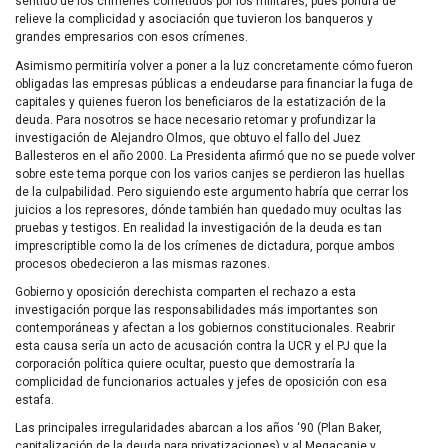
sentido de los crímenes cometidos por los militares, pues pondrá de
relieve la complicidad y asociación que tuvieron los banqueros y
grandes empresarios con esos crímenes.
Asimismo permitiría volver a poner a la luz concretamente cómo fueron
obligadas las empresas públicas a endeudarse para financiar la fuga de
capitales y quienes fueron los beneficiaros de la estatización de la
deuda. Para nosotros se hace necesario retomar y profundizar la
investigación de Alejandro Olmos, que obtuvo el fallo del Juez
Ballesteros en el año 2000. La Presidenta afirmó que no se puede volver
sobre este tema porque con los varios canjes se perdieron las huellas
de la culpabilidad. Pero siguiendo este argumento habría que cerrar los
juicios a los represores, dónde también han quedado muy ocultas las
pruebas y testigos. En realidad la investigación de la deuda es tan
imprescriptible como la de los crímenes de dictadura, porque ambos
procesos obedecieron a las mismas razones.
Gobierno y oposición derechista comparten el rechazo a esta
investigación porque las responsabilidades más importantes son
contemporáneas y afectan a los gobiernos constitucionales. Reabrir
esta causa sería un acto de acusación contra la
UCR
y el PJ que la
corporación política quiere ocultar, puesto que demostraría la
complicidad de funcionarios actuales y jefes de oposición con esa
estafa.
Las principales irregularidades abarcan a los años ‘90 (Plan Baker,
capitalización de la deuda para privatizaciones) y al Megacanje y