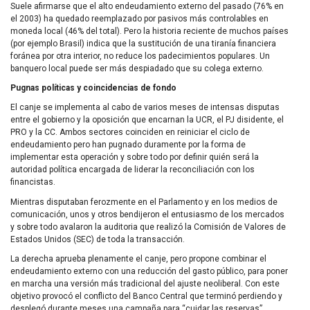
Suele afirmarse que el alto endeudamiento externo del pasado (76% en
el 2003) ha quedado reemplazado por pasivos más controlables en
moneda local (46% del total). Pero la historia reciente de muchos países
(por ejemplo Brasil) indica que la sustitución de una tiranía financiera
foránea por otra interior, no reduce los padecimientos populares. Un
banquero local puede ser más despiadado que su colega externo.
Pugnas políticas y coincidencias de fondo
El canje se implementa al cabo de varios meses de intensas disputas
entre el gobierno y la oposición que encarnan la
UCR
, el PJ disidente, el
PRO
y la CC. Ambos sectores coinciden en reiniciar el ciclo de
endeudamiento pero han pugnado duramente por la forma de
implementar esta operación y sobre todo por definir quién será la
autoridad política encargada de liderar la reconciliación con los
financistas.
Mientras disputaban ferozmente en el Parlamento y en los medios de
comunicación, unos y otros bendijeron el entusiasmo de los mercados
y sobre todo avalaron la auditoria que realizó la Comisión de Valores de
Estados Unidos (
SEC
) de toda la transacción.
La derecha aprueba plenamente el canje, pero propone combinar el
endeudamiento externo con una reducción del gasto público, para poner
en marcha una versión más tradicional del ajuste neoliberal. Con este
objetivo provocó el conflicto del Banco Central que terminó perdiendo y
desplegó durante meses una campaña para “cuidar las reservas”.