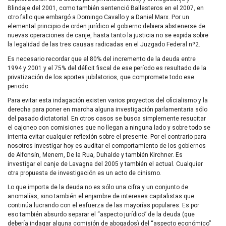
Blindaje del 2001, como también sentenció Ballesteros en el 2007, en
otro fallo que embargó a Domingo Cavallo y a Daniel Marx. Por un
elemental principio de orden jurídico el gobierno debiera abstenerse de
nuevas operaciones de canje, hasta tanto la justicia no se expida sobre
la legalidad de las tres causas radicadas en el Juzgado Federal nº2.
Es necesario recordar que el 80% del incremento de la deuda entre
1994 y 2001 y el 75% del déficit fiscal de ese período es resultado de la
privatización de los aportes jubilatorios, que compromete todo ese
periodo.
Para evitar esta indagación existen varios proyectos del oficialismo y la
derecha para poner en marcha alguna investigación parlamentaria sólo
del pasado dictatorial. En otros casos se busca simplemente resucitar
el cajoneo con comisiones que no llegan a ninguna lado y sobre todo se
intenta evitar cualquier reflexión sobre el presente. Por el contrario para
nosotros investigar hoy es auditar el comportamiento de los gobiernos
de Alfonsín, Menem, De la Rua, Duhalde y también Kirchner. Es
investigar el canje de Lavagna del 2005 y también el actual. Cualquier
otra propuesta de investigación es un acto de cinismo.
Lo que importa de la deuda no es sólo una cifra y un conjunto de
anomalías, sino también el enjambre de intereses capitalistas que
continúa lucrando con el esfuerza de las mayorías populares. Es por
eso también absurdo separar el “aspecto jurídico” de la deuda (que
debería indagar alguna comisión de abogados) del “aspecto económico”