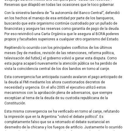
Reservas que dilapidó en todas las ocasiones que le toco gobernar.
Con la siniestra bandera de “la autonomía del Banco Central”, defendió
en los hechos el manejo de esa entidad por parte de los banqueros,
buscando que este organismo continúe custodiado por un puñado de
financistas y asegure las reservas como garantía de pago de la deuda.
Por eso reivindicó una Carta Orgánica que le asegura al
BCRA
poderes
propios y facultades superiores a cualquier otro organismo del Estado.
Repitiendo lo ocurrido con los principales conflictos de los últimos
meses (ley de medios, revisión de las retenciones, reforma política,
televisación del futbol,) el gobierno volvió a ganar esta disputa. Como
esta pugna acaparó nuevamente la atención pública se ha perdido de
vista la coincidencia central de los dos bandos en torno al canje.
Esta convergencia fue anticipada cuando avalaron el pago anticipado de
la deuda al
FMI
mediante los ahora cuestionados decretos de
necesidad y urgencia. En el año 2005 el ejecutivo utilizó estos
mecanismos con la aprobación plena de adversarios, que siempre
exceptúan al tema de la deuda de su custodia republicana de la
Constitución.
Esta misma convergencia se ha verificado en torno al canje, refutando
la impresión que en la Argentina “volvió el debate político”. Es
completamente falso que se a retomado el debate sustancial en
desmedro de la chicana y los fuegos de artificio. Justamente lo ocurrido