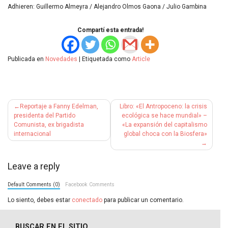
Adhieren: Guillermo Almeyra / Alejandro Olmos Gaona / Julio Gambina
Compartí esta entrada!
Publicada en
Novedades
|
Etiquetada como
Article
Navegación
Reportaje a Fanny Edelman,
Libro: «El Antropoceno: la crisis
de
presidenta del Partido
ecológica se hace mundial» –
Comunista, ex brigadista
«La expansión del capitalismo
entradas
internacional
global choca con la Biosfera»
Leave a reply
Default Comments (0)
Facebook Comments
Lo siento, debes estar
conectado
para publicar un comentario.
BUSCAR EN EL SITIO