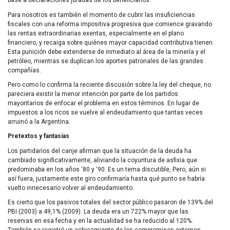
base a declaraciones juradas de los beneficiarios.
Para nosotros es también el momento de cubrir las insuficiencias
fiscales con una reforma impositiva progresiva que comience gravando
las rentas extraordinarias exentas, especialmente en el plano
financiero, y recaiga sobre quiénes mayor capacidad contributiva tienen.
Esta punición debe extenderse de inmediato al área de la minería y el
petróleo, mientras se duplican los aportes patronales de las grandes
compañías.
Pero como lo confirma la reciente discusión sobre la ley del cheque, no
pareciera existir la menor intención por parte de los partidos
mayoritarios de enfocar el problema en estos términos. En lugar de
impuestos a los ricos se vuelve al endeudamiento que tantas veces
arruinó a la Argentina.
Pretextos y fantasías
Los partidarios del canje afirman que la situación de la deuda ha
cambiado significativamente, aliviando la coyuntura de asfixia que
predominaba en los años ‘80 y ‘90. Es un tema discutible, Pero, aún si
así fuera, justamente este giro confirmaría hasta qué punto se habría
vuelto innecesario volver al endeudamiento.
Es cierto que los pasivos totales del sector público pasaron de 139% del
PBI
(2003) a 49,1% (2009). La deuda era un 722% mayor que las
reservas en esa fecha y en la actualidad se ha reducido al 120%.
También se registró un achicamiento de los compromisos externos