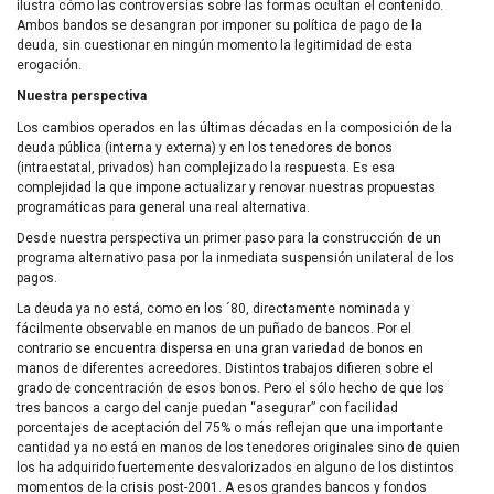
ilustra cómo las controversias sobre las formas ocultan el contenido.
Ambos bandos se desangran por imponer su política de pago de la
deuda, sin cuestionar en ningún momento la legitimidad de esta
erogación.
Nuestra perspectiva
Los cambios operados en las últimas décadas en la composición de la
deuda pública (interna y externa) y en los tenedores de bonos
(intraestatal, privados) han complejizado la respuesta. Es esa
complejidad la que impone actualizar y renovar nuestras propuestas
programáticas para general una real alternativa.
Desde nuestra perspectiva un primer paso para la construcción de un
programa alternativo pasa por la inmediata suspensión unilateral de los
pagos.
La deuda ya no está, como en los ´80, directamente nominada y
fácilmente observable en manos de un puñado de bancos. Por el
contrario se encuentra dispersa en una gran variedad de bonos en
manos de diferentes acreedores. Distintos trabajos difieren sobre el
grado de concentración de esos bonos. Pero el sólo hecho de que los
tres bancos a cargo del canje puedan “asegurar” con facilidad
porcentajes de aceptación del 75% o más reflejan que una importante
cantidad ya no está en manos de los tenedores originales sino de quien
los ha adquirido fuertemente desvalorizados en alguno de los distintos
momentos de la crisis post-2001. A esos grandes bancos y fondos