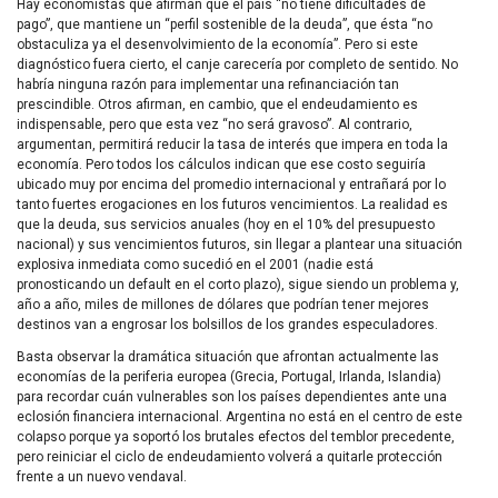
Hay economistas que afirman que el país “no tiene dificultades de
pago”, que mantiene un “perfil sostenible de la deuda”, que ésta “no
obstaculiza ya el desenvolvimiento de la economía”. Pero si este
diagnóstico fuera cierto, el canje carecería por completo de sentido. No
habría ninguna razón para implementar una refinanciación tan
prescindible. Otros afirman, en cambio, que el endeudamiento es
indispensable, pero que esta vez “no será gravoso”. Al contrario,
argumentan, permitirá reducir la tasa de interés que impera en toda la
economía. Pero todos los cálculos indican que ese costo seguiría
ubicado muy por encima del promedio internacional y entrañará por lo
tanto fuertes erogaciones en los futuros vencimientos. La realidad es
que la deuda, sus servicios anuales (hoy en el 10% del presupuesto
nacional) y sus vencimientos futuros, sin llegar a plantear una situación
explosiva inmediata como sucedió en el 2001 (nadie está
pronosticando un default en el corto plazo), sigue siendo un problema y,
año a año, miles de millones de dólares que podrían tener mejores
destinos van a engrosar los bolsillos de los grandes especuladores.
Basta observar la dramática situación que afrontan actualmente las
economías de la periferia europea (Grecia, Portugal, Irlanda, Islandia)
para recordar cuán vulnerables son los países dependientes ante una
eclosión financiera internacional. Argentina no está en el centro de este
colapso porque ya soportó los brutales efectos del temblor precedente,
pero reiniciar el ciclo de endeudamiento volverá a quitarle protección
frente a un nuevo vendaval.