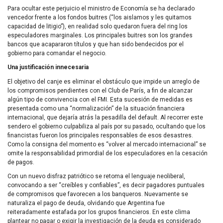
Para ocultar este perjuicio el ministro de Economía se ha declarado
vencedor frente a los fondos buitres (“los aislamos y les quitamos
capacidad de litigio”), en realidad solo quedaron fuera del ring los
especuladores marginales. Los principales buitres son los grandes
bancos que acapararon títulos y que han sido bendecidos por el
gobierno para comandar el negocio.
Una justificación innecesaria
El objetivo del canje es eliminar el obstáculo que impide un arreglo de
los compromisos pendientes con el Club de París, a fin de alcanzar
algún tipo de convivencia con el
FMI
. Esta sucesión de medidas es
presentada como una “normalización” de la situación financiera
internacional, que dejaría atrás la pesadilla del default. Al recorrer este
sendero el gobierno culpabiliza al país por su pasado, ocultando que los
financistas fueron los principales responsables de esos desastres.
Como la consigna del momento es “volver al mercado internacional” se
omite la responsabilidad primordial de los especuladores en la cesación
de pagos.
Con un nuevo disfraz patriótico se retoma el lenguaje neoliberal,
convocando a ser “creíbles y confiables”, es decir pagadores puntuales
de compromisos que favorecen a los banqueros. Nuevamente se
naturaliza el pago de deuda, olvidando que Argentina fue
reiteradamente estafada por los grupos financieros. En este clima
plantear no pagar o exigir la investigación de la deuda es considerado