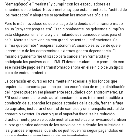
“demagógico” e “irrealista” y cumplir con los especuladores es
sinónimo de seriedad. Nuevamente hay que estar atento a la “actitud de
los mercados” y alegrarse si aprueban las iniciativas oficiales.
Pero lo más novedoso es que el pago de la deuda se ha transformado
en un “proyecto progresista”. Tradicionalmente los gobiernos cumplían
esta obligación en silencio y disimulando sus consecuencias para el
país. Ahora se lo reivindica con grandilocuentes justificaciones. Se
afirma que permite “recuperar autonomía”, cuando es evidente que el
incremento de los compromisos externos genera dependencia. El
mismo argumento fue utilizado para cancelar en forma total y
anticipada los pasivos con el
FMI
. El desendeudamiento prometido con
ese increíble pago se ha transformado ahora en el reinicio de un típico
ciclo de endeudamiento.
La operación en curso es totalmente innecesaria, y los fondos que
requiere la economía para una política económica de mejor distribución
del ingreso pueden ser plenamente recaudados con ahorro interno. En
EDI
sostenemos que este autofinanciamiento es totalmente factible a
condición de suspender los pagos actuales de la deuda, frenar la fuga
de capitales, instaurar el control de cambios y un monopolio estatal de
comercio exterior. Es cierto que el superávit fiscal se ha reducido
drásticamente, pero se puede neutralizar este bache revisando también
el otro gran rubro además de los servicios de la deuda: los subsidios a
las grandes empresas, cuando se justifiquen no seguir pagándolos en