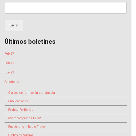
Enviar
Últimos boletines
Feb 27
Feb 14
Ene 29
Anteriores
Cursos de formación a distancia
Publicaciones-
Revista Periferias
Microprogramas FiSyP
Puente Uno – Radio Fisyp
Biblioteca Virtual