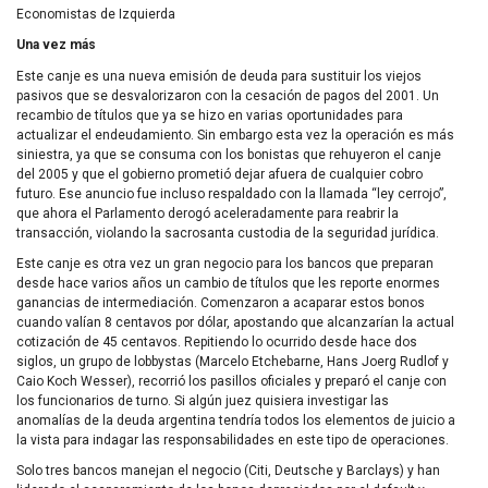
Economistas de Izquierda
Una vez más
Este canje es una nueva emisión de deuda para sustituir los viejos
pasivos que se desvalorizaron con la cesación de pagos del 2001. Un
recambio de títulos que ya se hizo en varias oportunidades para
actualizar el endeudamiento. Sin embargo esta vez la operación es más
siniestra, ya que se consuma con los bonistas que rehuyeron el canje
del 2005 y que el gobierno prometió dejar afuera de cualquier cobro
futuro. Ese anuncio fue incluso respaldado con la llamada “ley cerrojo”,
que ahora el Parlamento derogó aceleradamente para reabrir la
transacción, violando la sacrosanta custodia de la seguridad jurídica.
Este canje es otra vez un gran negocio para los bancos que preparan
desde hace varios años un cambio de títulos que les reporte enormes
ganancias de intermediación. Comenzaron a acaparar estos bonos
cuando valían 8 centavos por dólar, apostando que alcanzarían la actual
cotización de 45 centavos. Repitiendo lo ocurrido desde hace dos
siglos, un grupo de lobbystas (Marcelo Etchebarne, Hans Joerg Rudlof y
Caio Koch Wesser), recorrió los pasillos oficiales y preparó el canje con
los funcionarios de turno. Si algún juez quisiera investigar las
anomalías de la deuda argentina tendría todos los elementos de juicio a
la vista para indagar las responsabilidades en este tipo de operaciones.
Solo tres bancos manejan el negocio (Citi, Deutsche y Barclays) y han