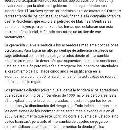
liderado el acaparamiento de los bonos depreciados por el default y
revalorizados por la oferta del gobierno. Las irregularidades son
incontables. El Barclays ejerce un inadmisible rol de asesor del Estado y
representante de los bonistas. Además, financia a la compañía británica
Desire Petroleum, que explora el petróleo de Malvinas. Mientras se
sancionan leyes para penalizar a las firmas que colaboran con esta
depredación colonial, el Estado contrata a un artífice de ese
vaciamiento.
La operación vuelve a seducir a los acreedores mediante concesiones
oprobiosas. Para lograr un alto porcentaje de adhesión se ofrece un
pago adicional por los intereses generados desde el intercambio
anterior, premiando la deserción que supuestamente debía sancionarse.
Está en discusión pero volverían a otorgarse los incentivos vinculados
al crecimiento del
PBI
, hace cinco años se justificaron en la
incertidumbre de una economía en ruinas, en la actualidad se recrean
como un simple regalo.
Los primeros cálculos prevén que el canje le brindará a los acreedores
que acapararon títulos un beneficio de 1000 millones de dólares. Esta
cifra explica la euforia de los mercados, la apetencia por los bonos
argentinos y la disminución del riesgo país. Todo indica, además, que
las comisiones de los intermediarios serán más elevadas que en el
2005. Se argumenta que este lucro “no corre a cuenta del Estado, sino
de los bonistas”, pero todo el intercambio de papeles se paga con
fondos públicos, que finalmente incrementan la deuda pública.