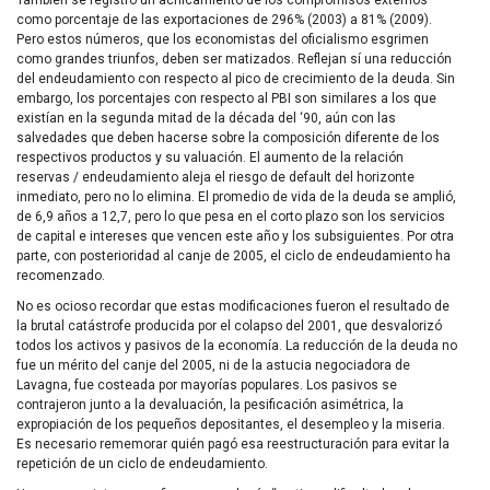
como porcentaje de las exportaciones de 296% (2003) a 81% (2009).
Pero estos números, que los economistas del oficialismo esgrimen
como grandes triunfos, deben ser matizados. Reflejan sí una reducción
del endeudamiento con respecto al pico de crecimiento de la deuda. Sin
embargo, los porcentajes con respecto al
PBI
son similares a los que
existían en la segunda mitad de la década del ‘90, aún con las
salvedades que deben hacerse sobre la composición diferente de los
respectivos productos y su valuación. El aumento de la relación
reservas / endeudamiento aleja el riesgo de default del horizonte
inmediato, pero no lo elimina. El promedio de vida de la deuda se amplió,
de 6,9 años a 12,7, pero lo que pesa en el corto plazo son los servicios
de capital e intereses que vencen este año y los subsiguientes. Por otra
parte, con posterioridad al canje de 2005, el ciclo de endeudamiento ha
recomenzado.
No es ocioso recordar que estas modificaciones fueron el resultado de
la brutal catástrofe producida por el colapso del 2001, que desvalorizó
todos los activos y pasivos de la economía. La reducción de la deuda no
fue un mérito del canje del 2005, ni de la astucia negociadora de
Lavagna, fue costeada por mayorías populares. Los pasivos se
contrajeron junto a la devaluación, la pesificación asimétrica, la
expropiación de los pequeños depositantes, el desempleo y la miseria.
Es necesario rememorar quién pagó esa reestructuración para evitar la
repetición de un ciclo de endeudamiento.