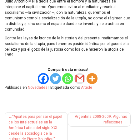
Julio Antonio Mella decía que entre el hombre y la naturaleza se
interpone el capitalismo. Queremos evitar al mediador y reunir al
socialismo —la civilización—, con la naturaleza; queremos el
comunismo como la socialización de la utopía, no como el régimen que
la distribuye, sino como el espacio donde se inventa y se practica en
comunidad.
Contra las leyes de bronce de la historia y del presente, reafirmamos el
socialismo de la utopía, pues tenemos pasión idéntica por el goce de la
belleza y por el gozo de la justicia como los que hicieron la utopía de
1959.
Compartí esta entrada!
Publicada en
Novedades
|
Etiquetada como
Article
Navegación
“Aportes para pensar el papel
Argentina 2008-2009. Algunas
de
de los intelectuales en la
reflexiones
América Latina del siglo XXI
entradas
desde la sociología de la
cultura de Pierre Bourdieu”