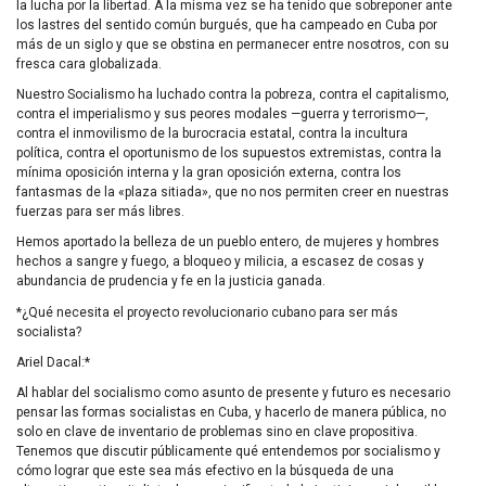
la lucha por la libertad. A la misma vez se ha tenido que sobreponer ante
los lastres del sentido común burgués, que ha campeado en Cuba por
más de un siglo y que se obstina en permanecer entre nosotros, con su
fresca cara globalizada.
Nuestro Socialismo ha luchado contra la pobreza, contra el capitalismo,
contra el imperialismo y sus peores modales —guerra y terrorismo—,
contra el inmovilismo de la burocracia estatal, contra la incultura
política, contra el oportunismo de los supuestos extremistas, contra la
mínima oposición interna y la gran oposición externa, contra los
fantasmas de la «plaza sitiada», que no nos permiten creer en nuestras
fuerzas para ser más libres.
Hemos aportado la belleza de un pueblo entero, de mujeres y hombres
hechos a sangre y fuego, a bloqueo y milicia, a escasez de cosas y
abundancia de prudencia y fe en la justicia ganada.
*¿Qué necesita el proyecto revolucionario cubano para ser más
socialista?
Ariel Dacal:*
Al hablar del socialismo como asunto de presente y futuro es necesario
pensar las formas socialistas en Cuba, y hacerlo de manera pública, no
solo en clave de inventario de problemas sino en clave propositiva.
Tenemos que discutir públicamente qué entendemos por socialismo y
cómo lograr que este sea más efectivo en la búsqueda de una