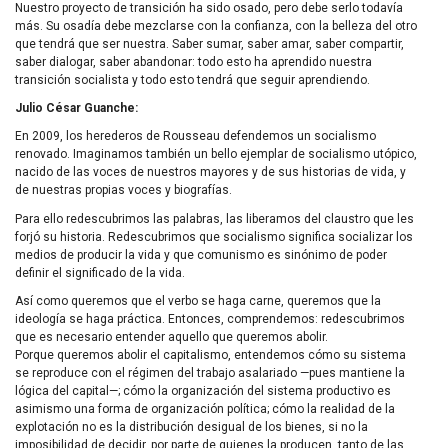
Nuestro proyecto de transición ha sido osado, pero debe serlo todavía
más. Su osadía debe mezclarse con la confianza, con la belleza del otro
que tendrá que ser nuestra. Saber sumar, saber amar, saber compartir,
saber dialogar, saber abandonar: todo esto ha aprendido nuestra
transición socialista y todo esto tendrá que seguir aprendiendo.
Julio César Guanche:
En 2009, los herederos de Rousseau defendemos un socialismo
renovado. Imaginamos también un bello ejemplar de socialismo utópico,
nacido de las voces de nuestros mayores y de sus historias de vida, y
de nuestras propias voces y biografías.
Para ello redescubrimos las palabras, las liberamos del claustro que les
forjó su historia. Redescubrimos que socialismo significa socializar los
medios de producir la vida y que comunismo es sinónimo de poder
definir el significado de la vida.
Así como queremos que el verbo se haga carne, queremos que la
ideología se haga práctica. Entonces, comprendemos: redescubrimos
que es necesario entender aquello que queremos abolir.
Porque queremos abolir el capitalismo, entendemos cómo su sistema
se reproduce con el régimen del trabajo asalariado —pues mantiene la
lógica del capital—; cómo la organización del sistema productivo es
asimismo una forma de organización política; cómo la realidad de la
explotación no es la distribución desigual de los bienes, si no la
imposibilidad de decidir, por parte de quienes la producen, tanto de las