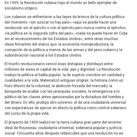
En 1959, la Revolución cubana trajo al mundo un bello ejemplar de
socialismo utópico.
Los cubanos se enfrentaron a las leyes de bronce de la cultura política
del momento: «sin azúcar no hay país»; «aquí se puede hacer una
revolución sin el ejército o con el ejército pero nunca contra el ejército»,
«la política es la segunda zafra del país», «nada se puede hacer en Cuba
sin el reconocimiento de los Estados Unidos», entre otras muchas
ideas firmantes del status quo: la economía monoproductora, la
corrupción de la política a manos de las armas y del peso cubano y la
subordinación nacional a los Estados Unidos.
El triunfo revolucionario venció esas distopías y distribuyó entre
millones de seres el capital de la vida: pan y dignidad. La Revolución
tradujo la política al habla popular: la de sujetos crecidos en cantidad y
cualidades a la vida. Materializó antiguas utopías: la historia como un
fruto dilecto de la voluntad, la abolición forzada del mercado, la
búsqueda de acabar con las jerarquías sociales, la emergencia a lo
público de las clases antes aprisionadas por la dictadura del hombre y
del dinero. En ello, produjo otro universo: el de una ciudadanía universal
con expectativas de ejercer en efecto la política como control soberano
del curso de la propia vida.
El proyecto de 1959 realizó en la tierra cubana gran parte del enorme
ideal de Rousseau: ciudadanía universal, soberanía popular y justicia
social. Cincuenta años después redescubre que una revolución no es