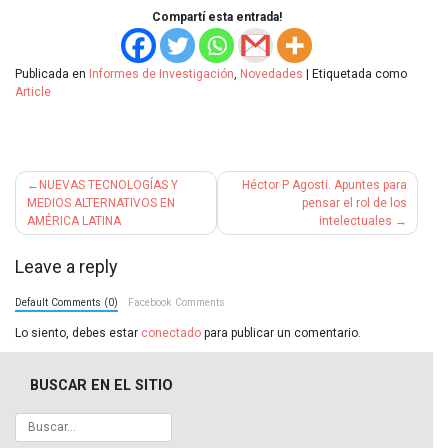
Compartí esta entrada!
Publicada en
Informes de Investigación
,
Novedades
|
Etiquetada como
Article
Navegación
NUEVAS TECNOLOGÍAS Y
Héctor P Agosti. Apuntes para
de
MEDIOS ALTERNATIVOS EN
pensar el rol de los
AMÉRICA LATINA
intelectuales
entradas
Leave a reply
Default Comments (0)
Facebook Comments
Lo siento, debes estar
conectado
para publicar un comentario.
BUSCAR EN EL SITIO