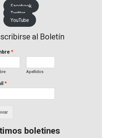
Facebook
Twitter
YouTube
scribirse al Boletín
mbre
*
bre
Apellidos
il
*
viar
timos boletines