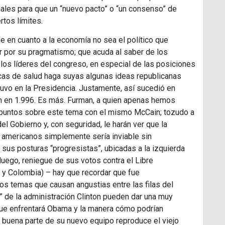
les para que un “nuevo pacto” o “un consenso” de
tos límites.
e en cuanto a la economía no sea el político que
ar por su pragmatismo; que acuda al saber de los
 los líderes del congreso, en especial de las posiciones
ticas de salud haga suyas algunas ideas republicanas
tuvo en la Presidencia. Justamente, así sucedió en
 en 1.996. Es más. Furman, a quien apenas hemos
 puntos sobre este tema con el mismo McCain; tozudo a
del Gobierno y, con seguridad, le harán ver que la
 americanos simplemente sería inviable sin
e sus posturas “progresistas”, ubicadas a la izquierda
uego, reniegue de sus votos contra el Libre
 y Colombia) – hay que recordar que fue
ros temas que causan angustias entre las filas del
s” de la administración Clinton pueden dar una muy
que enfrentará Obama y la manera cómo podrían
 buena parte de su nuevo equipo reproduce el viejo