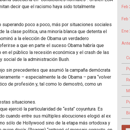
itan decir que el racismo haya sido totalmente
Feb 
Feb 
o superando poco a poco, más por situaciones sociales
e la clase política, una minoría blanca que detenta el
Ene 
enominó a la elección de Obama un verdadero
Ante
 referirse a que en parte el suceso Obama habría que
 en el público la recesión económica y el crash de las
C
y social de la administración Bush.
P
anejo sin precedentes que asumió la campaña demócrata
ncieramente – especialmente la de Obama – para “volver
Re
tico de profesión y, tal como lo demostró, como un
M
estas situaciones.
P
ue ejerció la particularidad de “esta” coyuntura. Es
Bi
do cuando entre sus múltiples alocuciones elogió al ex
 no sólo de Hollywood sino de la etapa más ortodoxa y
 quien decía: (Reagan) “entregó el mensaje correcto, en