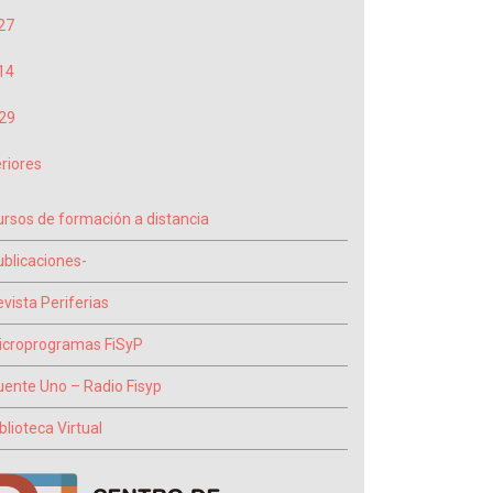
27
14
29
riores
ursos de formación a distancia
ublicaciones-
vista Periferias
icroprogramas FiSyP
uente Uno – Radio Fisyp
blioteca Virtual