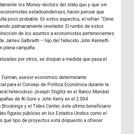
adamente los Money-doctors del statu quo y que sin
e economistas estadounidenses, hacen pensar que
lta poco probable. En estos aspectos, el refrán: “Dime
siendo palmariamente revelador. El rumbo de estos
 dirección de los asuntos a economistas pertenecientes
o de James Galbraith – hijo del fallecido John Kenneth
 en plena campaña.
alizadas por otros, se disipan a medida que pasa el
n Furman, asesor económico determinante
al para el Consejo de Política Económica durante la
beral heterodoxo Joseph Stiglitz en el Banco Mundial.
mpañas de Al Gore y John Kerry en el 2.004.
 Brookings y el Tides Center, éste último beneficiario
das figuras públicas en los Estados Unidos como el
 qué tipo de proyectos está dispuesto a ofrecer