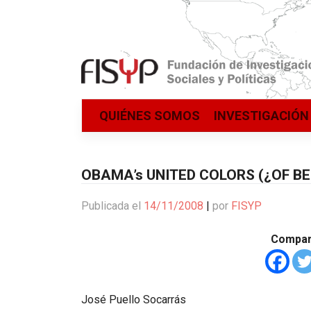
Saltar
QUIÉNES SOMOS
INVESTIGACIÓN
al
contenido
OBAMA’s UNITED COLORS (¿OF B
Publicada el
14/11/2008
|
por
FISYP
Compart
José Puello Socarrás