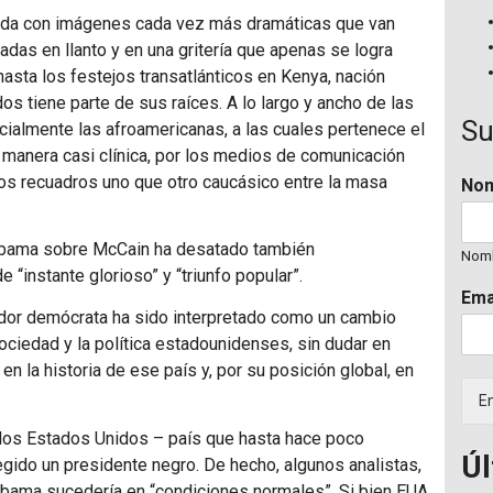
gada con imágenes cada vez más dramáticas que van
as en llanto y en una gritería que apenas se logra
hasta los festejos transatlánticos en Kenya, nación
s tiene parte de sus raíces. A lo largo y ancho de las
Su
cialmente las afroamericanas, a las cuales pertenece el
 manera casi clínica, por los medios de comunicación
los recuadros uno que otro caucásico entre la masa
No
 Obama sobre McCain ha desatado también
Nom
 “instante glorioso” y “triunfo popular”.
Ema
nador demócrata ha sido interpretado como un cambio
sociedad y la política estadounidenses, sin dudar en
en la historia de ese país y, por su posición global, en
En
 los Estados Unidos – país que hasta hace poco
Úl
egido un presidente negro. De hecho, algunos analistas,
e Obama sucedería en “condiciones normales”. Si bien
EUA