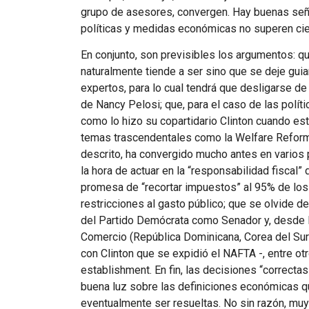
grupo de asesores, convergen. Hay buenas seña
políticas y medidas económicas no superen cier
En conjunto, son previsibles los argumentos: qu
naturalmente tiende a ser sino que se deje gui
expertos, para lo cual tendrá que desligarse de
de Nancy Pelosi; que, para el caso de las polí
como lo hizo su copartidario Clinton cuando es
temas trascendentales como la Welfare Reform
descrito, ha convergido mucho antes en varios
la hora de actuar en la “responsabilidad fiscal” 
promesa de “recortar impuestos” al 95% de los
restricciones al gasto público; que se olvide d
del Partido Demócrata como Senador y, desde l
Comercio (República Dominicana, Corea del Sur
con Clinton que se expidió el
NAFTA
-, entre ot
establishment. En fin, las decisiones “correcta
buena luz sobre las definiciones económicas 
eventualmente ser resueltas. No sin razón, muy