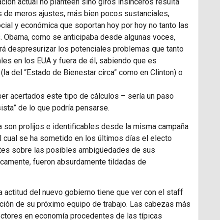
ción actual no planteen sino giros insinceros resulta
es de meros ajustes, más bien pocos sustanciales,
social y económica que soportan hoy por hoy no tanto las
s. Obama, como se anticipaba desde algunas voces,
tará despresurizar los potenciales problemas que tanto
les en los
EUA
y fuera de él, sabiendo que es
la del “Estado de Bienestar circa” como en Clinton) o
ser acertados este tipo de cálculos – sería un paso
ista” de lo que podría pensarse.
a son prolijos e identificables desde la misma campaña
l cual se ha sometido en los últimos días el electo
ntes sobre las posibles ambigüedades de sus
icamente, fueron absurdamente tildadas de
actitud del nuevo gobierno tiene que ver con el staff
ción de su próximo equipo de trabajo. Las cabezas más
octores en economía procedentes de las típicas