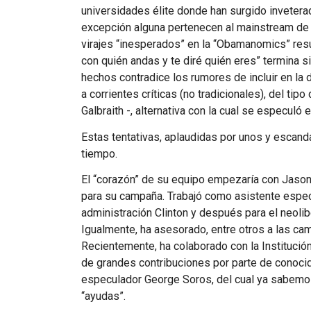
universidades élite donde han surgido inveter
excepción alguna pertenecen al mainstream d
virajes “inesperados” en la “Obamanomics” resu
con quién andas y te diré quién eres” termina 
hechos contradice los rumores de incluir en la
a corrientes críticas (no tradicionales), del tip
Galbraith -, alternativa con la cual se especuló
Estas tentativas, aplaudidas por unos y escand
tiempo.
El “corazón” de su equipo empezaría con Jaso
para su campaña. Trabajó como asistente especi
administración Clinton y después para el neoli
Igualmente, ha asesorado, entre otros a las ca
Recientemente, ha colaborado con la Institución
de grandes contribuciones por parte de conoci
especulador George Soros, del cual ya sabemos
“ayudas”.