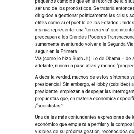
pequeños cambios que en la retórica de la situa
ser uno de los pronósticos. Se trataría entonc
dirigidos a gestionar políticamente las crisis 
élites como sí el pueblo de los Estados Unido
insinúa representar una “tercera vía” que inten
preocupan a los Grandes Poderes Transnaciona
sumamente aventurado volver a la Segunda Vía (
seguir en la Primera
Vía (como lo hizo Bush Jr.). Lo de Obama – de 
adelante, nunca un paso atrás y menos “progres
A decir la verdad, muchos de estos síntomas y
presidencial. Sin embargo, el lobby (cabildeo) a
presidente, empiezan a despejar las interroga
propuestas que, en materia económica específ
¡“socialistas”!
Una de las más contundentes expresiones de la 
económico que empieza a perfilar y la composi
visibles de su próxima gestión, reconocidos d