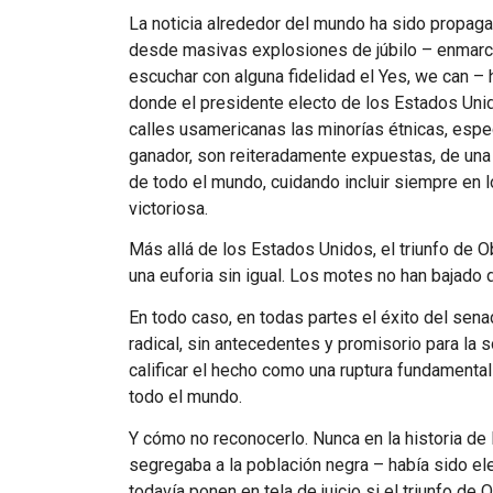
La noticia alrededor del mundo ha sido propa
desde masivas explosiones de júbilo – enmarcad
escuchar con alguna fidelidad el Yes, we can – 
donde el presidente electo de los Estados Unido
calles usamericanas las minorías étnicas, espe
ganador, son reiteradamente expuestas, de una
de todo el mundo, cuidando incluir siempre en 
victoriosa.
Más allá de los Estados Unidos, el triunfo de
una euforia sin igual. Los motes no han bajado de
En todo caso, en todas partes el éxito del se
radical, sin antecedentes y promisorio para la 
calificar el hecho como una ruptura fundamental 
todo el mundo.
Y cómo no reconocerlo. Nunca en la historia de
segregaba a la población negra – había sido el
todavía ponen en tela de juicio si el triunfo d