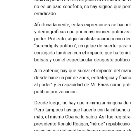
no es un país xenófobo, no hay signos que perm
erradicado.
Afortunadamente, estas expresiones se han id
y demográficas que por convicciones políticas d
poder. Por esto, algún analista usamericano d
“serendipity político”, un golpe de suerte, para
conjugarlo también con el impacto que ha tenido
bolsas y con el espectacular desgaste político 
A lo anterior, hay que sumar el impacto del m
desde hace un par de años, estratégica y fina
al poder” y la capacidad de Mr. Barak como polí
político por vocación.
Desde luego, no hay que minimizar ninguna de 
Pero tampoco hay que hacerlo con la influencia q
más, el mismo Obama lo sabía. Así fue registra
presidente Ronald Reagan, “héroe” republicano
reaccionaria del neoliberalismo usamericano, de