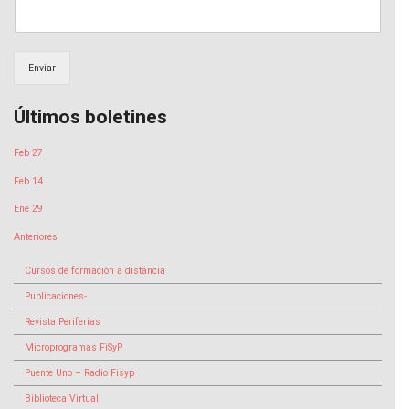
Enviar
Últimos boletines
Feb 27
Feb 14
Ene 29
Anteriores
Cursos de formación a distancia
Publicaciones-
Revista Periferias
Microprogramas FiSyP
Puente Uno – Radio Fisyp
Biblioteca Virtual