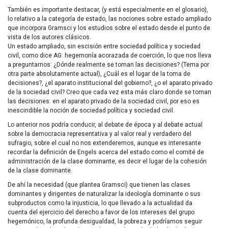
También es importante destacar, (y está especialmente en el glosario),
lo relativo a la categoría de estado, las nociones sobre estado ampliado
que incorpora Gramsci y los estudios sobre el estado desde el punto de
vista de los autores clásicos.
Un estado ampliado, sin escisión entre sociedad política y sociedad
civil, como dice AG: hegemonía acorazada de coerción, lo que nos lleva
a preguntarnos: ¿Dónde realmente se toman las decisiones? (Tema por
otra parte absolutamente actual), ¿Cuál es el lugar de la toma de
decisiones?, ¿el aparato institucional del gobierno?, ¿o el aparato privado
de la sociedad civil? Creo que cada vez esta más claro donde se toman
las decisiones: en el aparato privado de la sociedad civil, por eso es
inescindible la noción de sociedad política y sociedad civil.
Lo anterior nos podría conducir, al debate de época y al debate actual
sobre la democracia representativa y al valor real y verdadero del
sufragio, sobre el cual no nos extenderemos, aunque es interesante
recordar la definición de Engels acerca del estado como el comité de
administración de la clase dominante, es decir el lugar de la cohesión
de la clase dominante.
De ahí la necesidad (que plantea Gramsci) que tienen las clases
dominantes y dirigentes de naturalizar la ideología dominante o sus
subproductos como la injusticia, lo que llevado a la actualidad da
cuenta del ejercicio del derecho a favor de los intereses del grupo
hegemónico, la profunda desigualdad, la pobreza y podríamos seguir