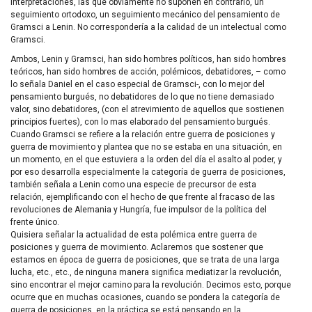
interpretaciones, las que obviamente no suponen en contrario, un
seguimiento ortodoxo, un seguimiento mecánico del pensamiento de
Gramsci a Lenin. No correspondería a la calidad de un intelectual como
Gramsci.
Ambos, Lenin y Gramsci, han sido hombres políticos, han sido hombres
teóricos, han sido hombres de acción, polémicos, debatidores, – como
lo señala Daniel en el caso especial de Gramsci-, con lo mejor del
pensamiento burgués, no debatidores de lo que no tiene demasiado
valor, sino debatidores, (con el atrevimiento de aquellos que sostienen
principios fuertes), con lo mas elaborado del pensamiento burgués.
Cuando Gramsci se refiere a la relación entre guerra de posiciones y
guerra de movimiento y plantea que no se estaba en una situación, en
un momento, en el que estuviera a la orden del día el asalto al poder, y
por eso desarrolla especialmente la categoría de guerra de posiciones,
también señala a Lenin como una especie de precursor de esta
relación, ejemplificando con el hecho de que frente al fracaso de las
revoluciones de Alemania y Hungría, fue impulsor de la política del
frente único.
Quisiera señalar la actualidad de esta polémica entre guerra de
posiciones y guerra de movimiento. Aclaremos que sostener que
estamos en época de guerra de posiciones, que se trata de una larga
lucha, etc., etc., de ninguna manera significa mediatizar la revolución,
sino encontrar el mejor camino para la revolución. Decimos esto, porque
ocurre que en muchas ocasiones, cuando se pondera la categoría de
guerra de posiciones, en la práctica se está pensando en la