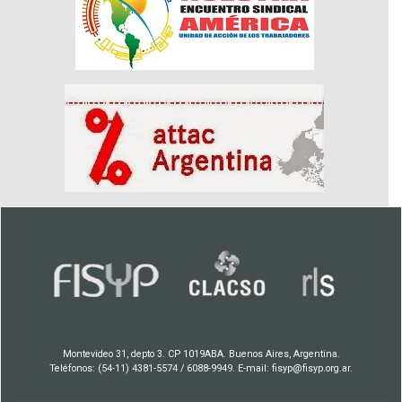
Montevideo 31, depto 3. CP 1019ABA. Buenos Aires, Argentina.
Teléfonos: (54-11) 4381-5574 / 6088-9949. E-mail: fisyp@fisyp.org.ar.