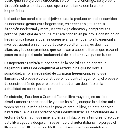
sobre quien se ejerce la dirección, se domina al enemigo, se ejerce la
dirección sobre las clases que operan en alianza con la clase
hegemónica.
No bastan las condiciones objetivas para la producción de los cambios,
es necesario gestar esta hegemonía, es necesario gestar esta
dirección intelectual y moral, y esto exige alianzas y compromisos
políticos, pero que de ninguna manera pongan en peligro la construcción
hegemónica hacia la cual se quiere avanzar en cuanto a lo esencial a
nivel estructural en su nucleo decisivo de alternativa, es decir las
alianzas y los compromisos que se llevan a cabo no tienen que rozar ni
poner en peligro el nudo fundamental de la alternativa que se busca.
Es importante también el concepto de la posibilidad de construir
hegemonía antes de conquistar el estado, diría que no solo la
posibilidad, sino la necesidad de construir hegemonía, es lo que
llamamos el proceso de construcción de contra hegemonía, el proceso
de construcción de poder o de contra poder, tan debatido en la
actualidad en obras recientes.
En síntesis, ¨Para leer a Gramsci ¨es un libro muy rico, es un libro
absolutamente recomendable y es un libro útil, aunque la palabra útil a
veces no sea la más adecuado para valorar un libro, en este caso no
hay duda que lo es y sobre todo para desmistificar las dificultades de la
lectura de Gramsci, que inspira ciertas inhibiciones y temores. Creo que
este libro ayuda a despejar miedos hacia el autor italiano, no porque el
libro sea fácil. El libro no es fácil, pero si pedagógico y contribuye a