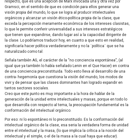
respecto, que es una acepción de Marx invocada una y otra vez por
Gramsci, en el sentido de que es condición para ellos generar una
visión propia del mundo, lo que se logra al producir intelectuales
orgánicos y alcanzar un visión ético-política propia de la clase, que
exceda la percepción meramente económica de los intereses clasistas,
lo que le permite conferir universalidad a sus intereses estratégicos
que tienen que expandirse, dando lugar así a la capacidad dirigente de
la clase. Lo podríamos traducir hoy, en cuanto a que esto en realidad,
significaría hacer política verdaderamente y no la ¨política¨ que se ha
naturalizado como tal.
Señala también AG, el carácter de la “no conciencia espontánea”, (al
igual que ya también lo había señalado Lenin en el Que Hacer) en contra
de una conciencia preconstituida. Todo esto lleva al desarrollo de una
contra- hegemonía que cuestiona la visión del mundo, los modos de
vivir y de pensar que las clases dominantes han logrado expandir en
tantos sectores sociales.
Creo que este punto es muy importante a la hora de hablar de la
generación de la unidad entre intelectuales y masas, porque en todo lo
que desarrolla con respecto al tema, la preocupación fundamental es la
conformación del intelectual orgánico.
Por eso: ni lo espontáneo ni lo preconstituido. Es la conformación del
intelectual orgánico de la clase, esa seria la verdadera forma de unidad
entre el intelectual y la masa, (lo que implica la crítica a la noción del
intelectual y el simple, o el de la masa a la cual haya que educar).