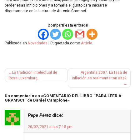
perder esas inhibiciones y a tomarle el gusto para iniciarse
directamente en la lectura de Antonio Gramsci.
Compartí esta entrada!
Publicada en
Novedades
|
Etiquetada como
Article
Navegación
La tradición intelectual de
Argentina 2007. La tasa de
de
Rosa Luxemburg.
inflación es realmente tan alta?.
entradas
Un comentario en «
COMENTARIO DEL LIBRO ¨PARA LEER A
GRAMSCI¨ de Daniel Campione
»
Pepe Perez
dice:
20/02/2021 a las 7:18 pm