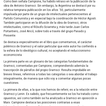
Como bien señala Campione, ha habido retraso en la publicación de la
obra de Antonio Gramsci. Sin embargo, la Argentina se destacó por su
relativa temprana publicación en los años ´50, particularmente
impulsada por parte de un grupo de intelectuales pertenecientes al
Partido Comunista y en especial bajo la coordinación de Héctor Agosti.
También participaron en la difusión de la obra de Gramsci, otros
intelectuales, como el filósofo Sciarreta y, más tarde Juan Carlos
Portantiero, José Aricó, sobre todo a través del grupo Pasado y
Presente.
Se destaca especialmente en el libro que comentamos, el carácter
polémico de Gramsci y el valor particular que este autor ha conferido a
la esfera de lo ideológico cultural, no aceptando el reduccionismo
economicista.
La primera parte es un glosario de las categorías fundamentales de
Gramsci, comentadas por Campione, comprendiendo además la
trascripción de párrafos del propio Gramsci. Resulta improbable en
breves líneas, referirnos a todas las categorías o sea abordar el trabajo
integralmente, de manera que sólo voy a comentar algunas pocas
cuestiones.
La primera de ellas, a la que nos hemos de referir, es a la relación entre
Gramsci y Lenin. Es sabido, que frecuentemente se los ha tratado como
opuestos, así como también se ha analizado a Gramsci en oposición a
Marx. Campione destaca las posiciones contrarias a esas