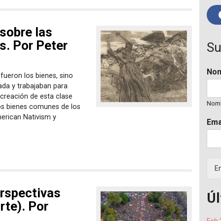
sobre las
s. Por Peter
Su
No
 fueron los bienes, sino
ada y trabajaban para
a creación de esta clase
Nom
los bienes comunes de los
merican Nativism y
Ema
En
erspectivas
Úl
rte). Por