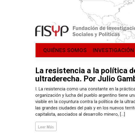
Saltar
QUIÉNES SOMOS
INVESTIGACIÓN
al
contenido
La resistencia a la política d
ultraderecha. Por Julio Gam
I. La resistencia como una constante en la práctica
organización y lucha del pueblo argentino tiene una
visible en la coyuntura contra la política de la ult
las grandes ciudades del país y en los nuevos terri
capitalista, asociados al desarrollo minero, […]
Leer Más