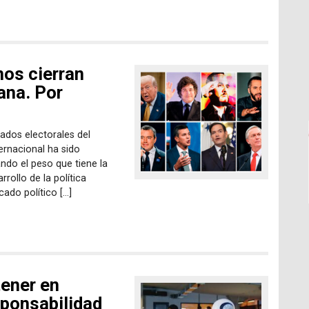
os cierran
ana. Por
tados electorales del
ernacional ha sido
ando el peso que tiene la
rrollo de la política
cado político […]
tener en
sponsabilidad