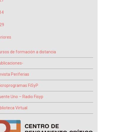
27
14
29
riores
ursos de formación a distancia
ublicaciones-
vista Periferias
icroprogramas FiSyP
uente Uno – Radio Fisyp
blioteca Virtual