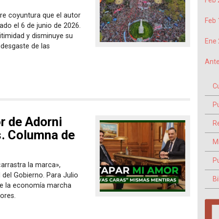
Feb 
re coyuntura que el autor
Feb 
ado el 6 de junio de 2026.
itimidad y disminuye su
Ene 
l desgaste de las
Ante
C
P
r de Adorni
Re
is. Columna de
M
P
arrastra la marca»,
 del Gobierno. Para Julio
Bi
que la economía marcha
dores.