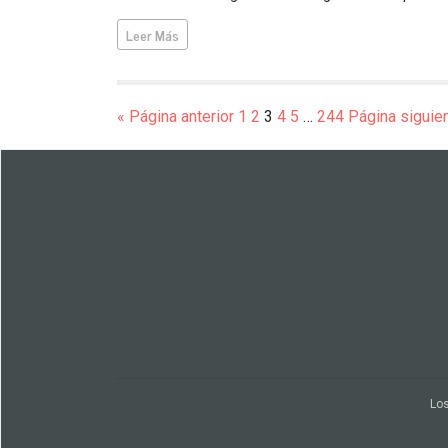
Leer Más
« Página anterior
1
2
3
4
5
…
244
Página siguie
Los