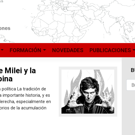
FORMACIÓN
NOVEDADES
PUBLICACIONES
e Milei y la
B
bina
 política La tradición de
 importante historia, y es
raderecha, especialmente en
torios de la acumulación