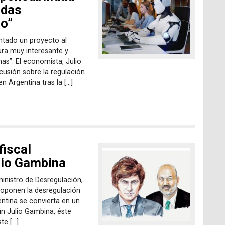
adas
mo”
ntado un proyecto al
ura muy interesante y
s”. El economista, Julio
cusión sobre la regulación
en Argentina tras la […]
fiscal
lio Gambina
ministro de Desregulación,
roponen la desregulación
gentina se convierta en un
ún Julio Gambina, éste
te […]