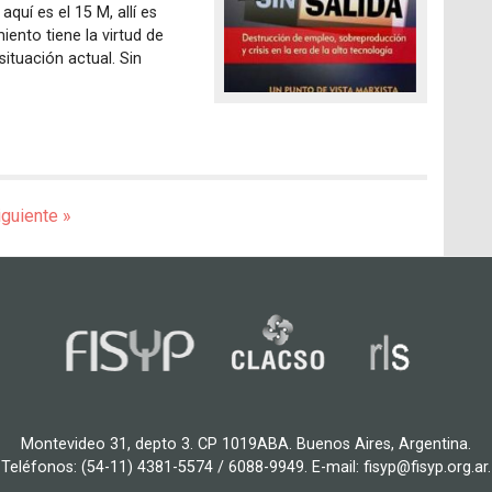
quí es el 15 M, allí es
ento tiene la virtud de
 situación actual. Sin
iguiente »
Montevideo 31, depto 3. CP 1019ABA. Buenos Aires, Argentina.
Teléfonos: (54-11) 4381-5574 / 6088-9949. E-mail: fisyp@fisyp.org.ar.