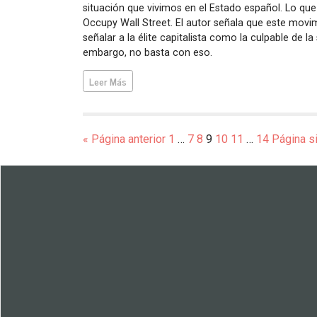
situación que vivimos en el Estado español. Lo que a
Occupy Wall Street. El autor señala que este movimi
señalar a la élite capitalista como la culpable de la
embargo, no basta con eso.
Leer Más
« Página anterior
1
…
7
8
9
10
11
…
14
Página s