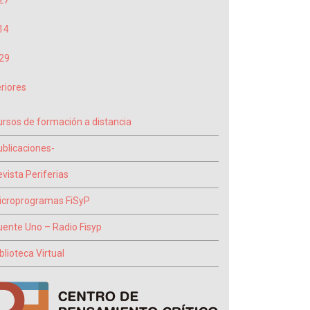
27
14
29
riores
ursos de formación a distancia
ublicaciones-
vista Periferias
icroprogramas FiSyP
uente Uno – Radio Fisyp
blioteca Virtual