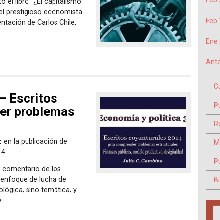
Feb 
ó el libro “¿El capitalismo
del prestigioso economista
Feb 
tación de Carlos Chile,
Ene 
Ante
C
 – Escritos
P
er problemas
Re
 en la publicación de
M
14.
P
al comentario de los
 enfoque de lucha de
Bi
ológica, sino temática, y
.