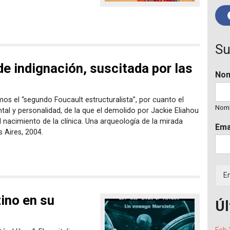
Su
de indignación, suscitada por las
No
os el “segundo Foucault estructuralista”, por cuanto el
Nom
l y personalidad, de la que el demolido por Jackie Eliahou
 nacimiento de la clínica. Una arqueología de la mirada
Ema
 Aires, 2004.
En
tino en su
Úl