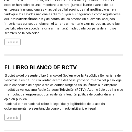
este nuevo orden mundial, las relaciones comerciales y financieras con el
exterior han cobrado una importancia central junto al fuerte avance de las
empresas transnacionales y las del capital agroindustrial multinacional, en
tanto que los estados nacionales disminuyen su hegemonía como reguladores
del intercambio financiero y de control de los precios en el ámbito local, con
importantes consecuencias en el terreno alimentario y, en particular, sobre las
posibilidades de acceder a una alimentación adecuada por parte de amplios
sectores de la población.
Leer más
EL LIBRO BLANCO DE RCTV
El objetivo del presente Libro Blanco del Gobierno de la República Bolivariana de
Venezuela es difundir la verdad acerca del cese, por vencimiento del plazo legal,
de la concesión de espacio radioeléctrico otorgada en usufructo a la empresa
mediática venezolana Radio Caracas Televisión (RCTV). Asunto éste que ha sido
manipulado y tergiversado con evidente intención política de confundir a la
opinión pública
nacional e internacional sobre la legalidad y legitimidad de la acción
gubernamental, presentándola como un acto arbitrario e ilegal.
Leer más