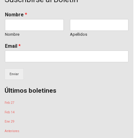
o
e
b
o
r
e
k
Nombre
*
Nombre
Apellidos
Email
*
Enviar
Últimos boletines
Feb 27
Feb 14
Ene 29
Anteriores