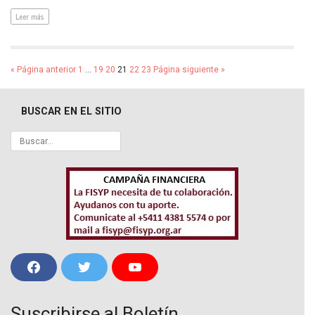
Leer más
« Página anterior
1
…
19
20
21
22
23
Página siguiente »
BUSCAR EN EL SITIO
F
T
Y
a
w
o
c
i
u
e
t
T
Suscribirse al Boletín
b
t
u