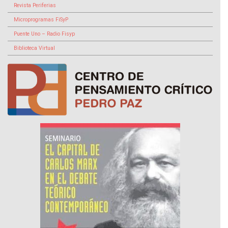
Revista Periferias
Microprogramas FiSyP
Puente Uno – Radio Fisyp
Biblioteca Virtual