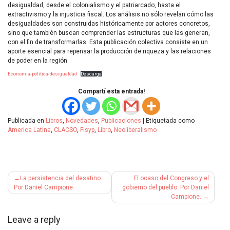
desigualdad, desde el colonialismo y el patriarcado, hasta el
extractivismo y la injusticia fiscal. Los análisis no sólo revelan cómo las
desigualdades son construidas históricamente por actores concretos,
sino que también buscan comprender las estructuras que las generan,
con el fin de transformarlas. Esta publicación colectiva consiste en un
aporte esencial para repensar la producción de riqueza y las relaciones
de poder en la región.
Economia-politica-desigualdad
Descarga
Compartí esta entrada!
Publicada en
Libros
,
Novedades
,
Publicaciones
|
Etiquetada como
America Latina
,
CLACSO
,
Fisyp
,
Libro
,
Neoliberalismo
Navegación
La persistencia del desatino.
El ocaso del Congreso y el
de
Por Daniel Campione.
gobierno del pueblo. Por Daniel
Campione.
entradas
Leave a reply