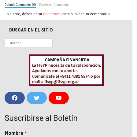
Default Comments (0)
Facebook Comments
Lo siento, debes estar
conectado
para publicar un comentario.
BUSCAR EN EL SITIO
F
T
Y
a
w
o
c
i
u
e
t
T
Suscribirse al Boletín
b
t
u
o
e
b
o
r
e
k
Nombre
*