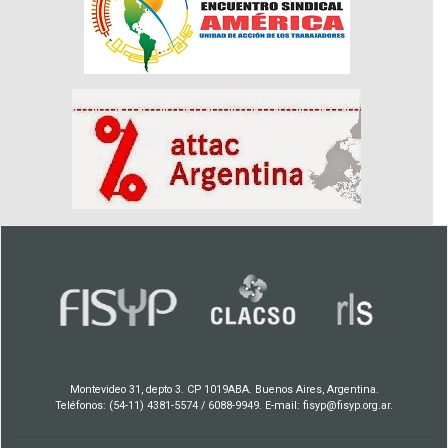
Montevideo 31, depto 3. CP 1019ABA. Buenos Aires, Argentina.
Teléfonos: (54-11) 4381-5574 / 6088-9949. E-mail: fisyp@fisyp.org.ar.