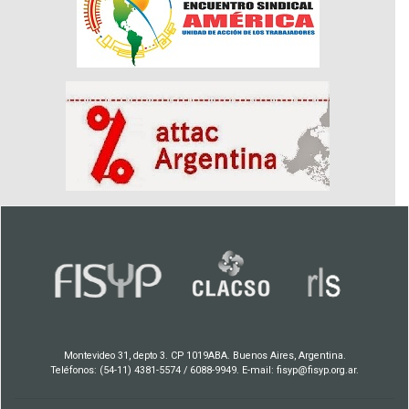
Montevideo 31, depto 3. CP 1019ABA. Buenos Aires, Argentina.
Teléfonos: (54-11) 4381-5574 / 6088-9949. E-mail: fisyp@fisyp.org.ar.