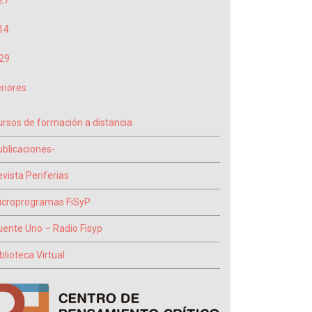
27
14
29
riores
ursos de formación a distancia
ublicaciones-
vista Periferias
icroprogramas FiSyP
uente Uno – Radio Fisyp
blioteca Virtual