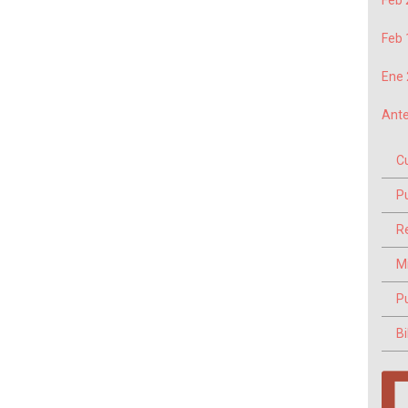
Feb 
Feb 
Ene 
Ante
C
P
Re
M
P
Bi