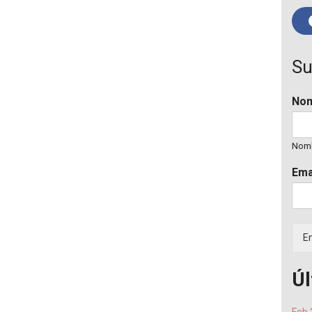
Su
No
Nom
Ema
En
Úl