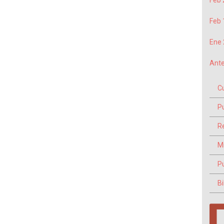
Feb 
Feb 
Ene 
Ante
C
P
Re
M
P
Bi