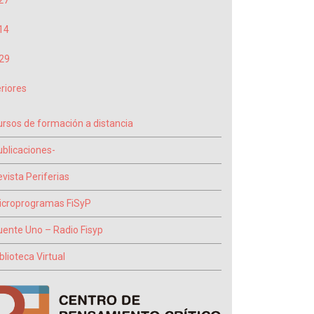
27
14
29
riores
ursos de formación a distancia
ublicaciones-
vista Periferias
icroprogramas FiSyP
uente Uno – Radio Fisyp
blioteca Virtual