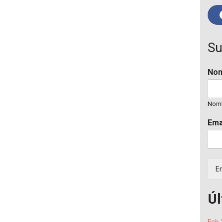
Su
No
Nom
Ema
En
Úl